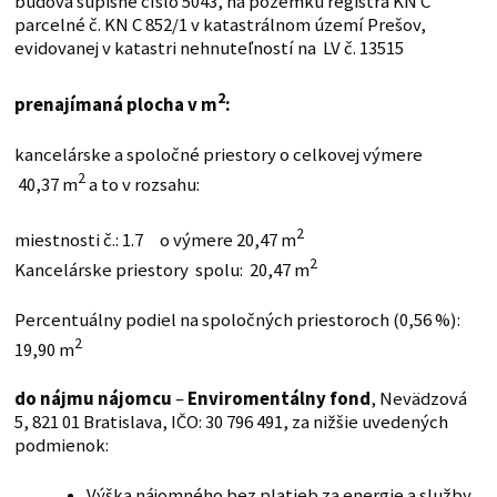
budova súpisné číslo 5043, na pozemku registra KN C
parcelné č. KN C 852/1 v katastrálnom území Prešov,
evidovanej v katastri nehnuteľností na LV č. 13515
2
prenajímaná plocha v m
:
kancelárske a spoločné priestory o celkovej výmere
2
40,37 m
a to v rozsahu:
2
miestnosti č.: 1.7 o výmere 20,47 m
2
Kancelárske priestory spolu: 20,47 m
Percentuálny podiel na spoločných priestoroch (0,56 %):
2
19,90 m
do nájmu nájomcu
–
Enviromentálny fond
, Nevädzová
5, 821 01 Bratislava, IČO: 30 796 491, za nižšie uvedených
podmienok:
Výška nájomného bez platieb za energie a služby