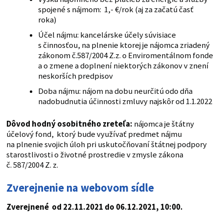
spojené s nájmom: 1,- €/rok (aj za začatú časť
roka)
Účel nájmu: kancelárske účely súvisiace
s činnosťou, na plnenie ktorej je nájomca zriadený
zákonom č.587/2004 Z.z. o Enviromentálnom fonde
a o zmene a doplnení niektorých zákonov v znení
neskorších predpisov
Doba nájmu: nájom na dobu neurčitú odo dňa
nadobudnutia účinnosti zmluvy najskôr od 1.1.2022
Dôvod hodný osobitného zreteľa:
nájomca je štátny
účelový fond, ktorý bude využívať predmet nájmu
na plnenie svojich úloh pri uskutočňovaní štátnej podpory
starostlivosti o životné prostredie v zmysle zákona
č. 587/2004 Z. z.
Zverejnenie na webovom sídle
Zverejnené od 22.11.2021 do 06.12.2021, 10:00.