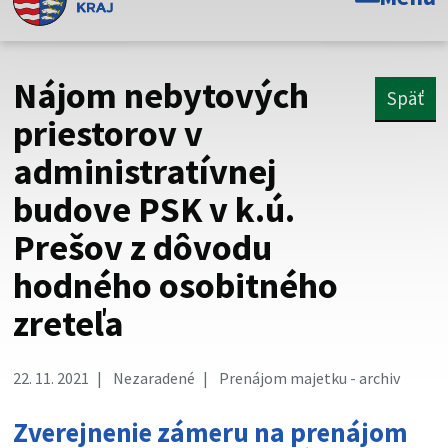
Toto je oficiálna webová stránka Prešovského
samosprávneho kraja. Oficiálne stránky využívajú doménu
psk.sk.
Nájom nebytových
Späť
Táto stránka je zabezpečená
priestorov v
administratívnej
Buďte pozorní a vždy sa uistite, že zdieľate informácie iba
cez zabezpečenú webovú stránku. Zabezpečená stránka
budove PSK v k.ú.
vždy začína https:// pred názvom domény webového sídla.
Prešov z dôvodu
hodného osobitného
zreteľa
22. 11. 2021
Nezaradené
Prenájom majetku - archiv
Zverejnenie zámeru na prenájom