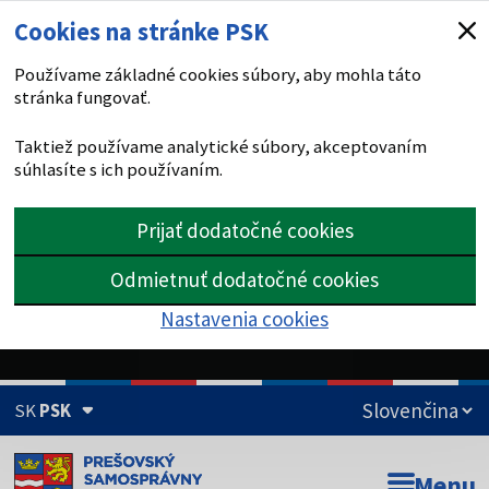
Cookies na stránke PSK
Používame základné cookies súbory, aby mohla táto
stránka fungovať.
Taktiež používame analytické súbory, akceptovaním
súhlasíte s ich používaním.
Prijať dodatočné cookies
Odmietnuť dodatočné cookies
Nastavenia cookies
SK
PSK
Doména psk.sk je oficiálna
Menu