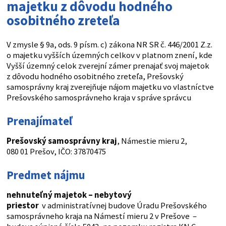
majetku z dôvodu hodného
osobitného zreteľa
V zmysle § 9a, ods. 9 písm. c) zákona NR SR č. 446/2001 Z.z.
o majetku vyšších územných celkov v platnom znení, kde
Vyšší územný celok zverejní zámer prenajať svoj majetok
z dôvodu hodného osobitného zreteľa, Prešovský
samosprávny kraj zverejňuje nájom majetku vo vlastníctve
Prešovského samosprávneho kraja v správe správcu
Prenajímateľ
Prešovský samosprávny kraj
, Námestie mieru 2,
080 01 Prešov, IČO: 37870475
Predmet nájmu
nehnuteľný majetok – nebytový
priestor
v administratívnej budove Úradu Prešovského
samosprávneho kraja na Námestí mieru 2 v Prešove –