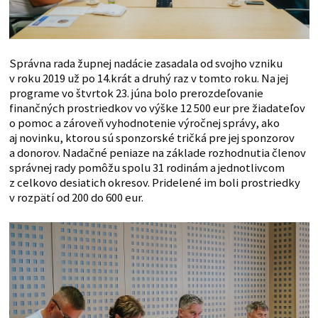
Správna rada župnej nadácie zasadala od svojho vzniku
v roku 2019 už po 14.krát a druhý raz v tomto roku. Na jej
programe vo štvrtok 23. júna bolo prerozdeľovanie
finančných prostriedkov vo výške 12 500 eur pre žiadateľov
o pomoc a zároveň vyhodnotenie výročnej správy, ako
aj novinku, ktorou sú sponzorské tričká pre jej sponzorov
a donorov. Nadačné peniaze na základe rozhodnutia členov
správnej rady pomôžu spolu 31 rodinám a jednotlivcom
z celkovo desiatich okresov. Pridelené im boli prostriedky
v rozpätí od 200 do 600 eur.