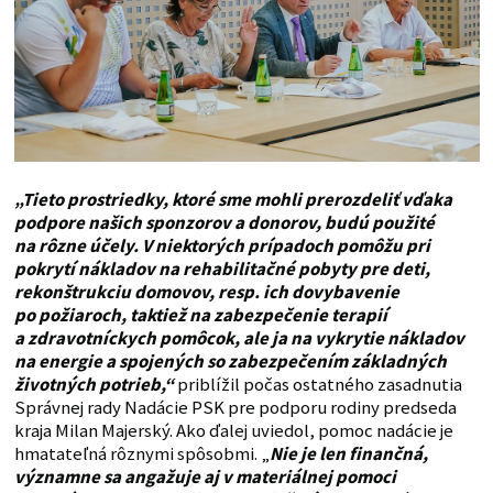
„Tieto prostriedky, ktoré sme mohli prerozdeliť vďaka
podpore našich sponzorov a donorov, budú použité
na rôzne účely. V niektorých prípadoch pomôžu pri
pokrytí nákladov na rehabilitačné pobyty pre deti,
rekonštrukciu domovov, resp. ich dovybavenie
po požiaroch,
taktiež na zabezpečenie terapií
a zdravotníckych pomôcok, ale ja na vykrytie nákladov
na energie a spojených so zabezpečením základných
životných potrieb,“
priblížil počas ostatného zasadnutia
Správnej rady Nadácie PSK pre podporu rodiny predseda
kraja Milan Majerský. Ako ďalej uviedol, pomoc nadácie je
hmatateľná rôznymi spôsobmi. „
Nie je len finančná,
významne sa angažuje aj v materiálnej pomoci