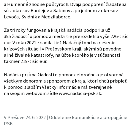
a Humenné zhodne po štyroch. Dvaja podporení žiadatelia
sú z okresov Bardejov a Sabinov a po jednom z okresov
Levoča, Svidník a Medzilaborce.
Za tri roky fungovania krajská nadácia podporila už
395 žiadostí o pomoc a medzi tie prerozdelila vyše 226-tisíc
eur. V roku 2021 zriadila tiež Nadačný fond na riešenie
krízových situácií v Prešovskom kraji, akými sú povodne
a iné živelné katastrofy, na účte ktorého je v súčasnosti
takmer 219-tisíc eur.
Nadácia prijíma žiadosti o pomoc celoročne a je otvorená
všetkým donorom a sponzorom z kraja, ktorí chcú prispieť
k pomoci slabším Všetky informácie má zverejnené
na svojom webovom sídle www.nadacia-psk.sk.
V Prešove 24. 6. 2022 | Oddelenie komunikácie a propagácie
PSK