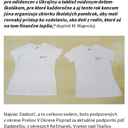
pre odídencov z Ukrajiny a taktiež núdznym deťom-
školákom, pre ktoré každoročne a aj tento rok koncom
júna organizuje zbierku školských pomôcok, aby mali
rovnaký prístup ku vzdelaniu, ako deti z rodín, ktoré sú
na tom finančne lepšie,“
doplnil M. Majerský.
Najviac žiadostí, a to celkovo sedem, bolo podporených
v okrese Prešov. V Okrese Poprad sa aktuálne podporilo päť
žiadateľov, v okresoch Kežmarok, Vranov nad Topľou