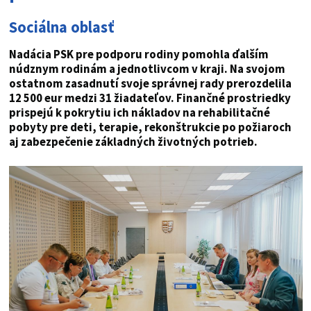
Sociálna oblasť
Nadácia PSK pre podporu rodiny pomohla ďalším
núdznym rodinám a jednotlivcom v kraji. Na svojom
ostatnom zasadnutí svoje správnej rady prerozdelila
12 500 eur medzi 31 žiadateľov. Finančné prostriedky
prispejú k pokrytiu ich nákladov na rehabilitačné
pobyty pre deti, terapie, rekonštrukcie po požiaroch
aj zabezpečenie základných životných potrieb.