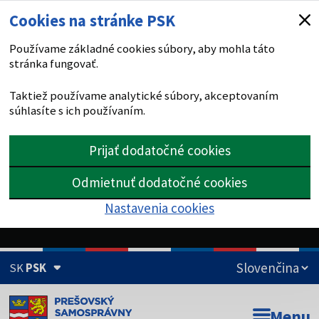
Cookies na stránke PSK
Používame základné cookies súbory, aby mohla táto
stránka fungovať.
Taktiež používame analytické súbory, akceptovaním
súhlasíte s ich používaním.
Prijať dodatočné cookies
Odmietnuť dodatočné cookies
Nastavenia cookies
SK
PSK
Doména psk.sk je oficiálna
Menu