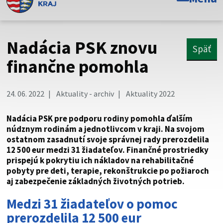
Toto je oficiálna webová stránka Prešovského
samosprávneho kraja. Oficiálne stránky využívajú doménu
psk.sk.
Nadácia PSK znovu
Späť
Táto stránka je zabezpečená
finančne pomohla
Buďte pozorní a vždy sa uistite, že zdieľate informácie iba
cez zabezpečenú webovú stránku. Zabezpečená stránka
24. 06. 2022
Aktuality - archiv
Aktuality 2022
vždy začína https:// pred názvom domény webového sídla.
Nadácia PSK pre podporu rodiny pomohla ďalším
núdznym rodinám a jednotlivcom v kraji. Na svojom
ostatnom zasadnutí svoje správnej rady prerozdelila
12 500 eur medzi 31 žiadateľov. Finančné prostriedky
prispejú k pokrytiu ich nákladov na rehabilitačné
pobyty pre deti, terapie, rekonštrukcie po požiaroch
aj zabezpečenie základných životných potrieb.
Medzi 31 žiadateľov o pomoc
prerozdelila 12 500 eur