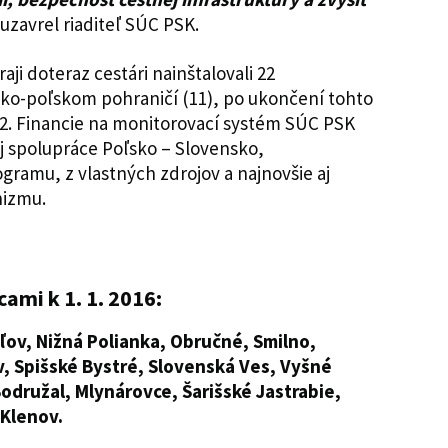
uzavrel riaditeľ SÚC PSK.
i doteraz cestári nainštalovali 22
sko-poľskom pohraničí (11), po ukončení tohto
 32. Financie na monitorovací systém SÚC PSK
j spolupráce Poľsko – Slovensko,
ramu, z vlastných zdrojov a najnovšie aj
nizmu.
ami k 1. 1. 2016:
ľov, Nižná Polianka, Obručné, Smilno,
, Spišské Bystré, Slovenská Ves, Vyšné
odružal, Mlynárovce, Šarišské Jastrabie,
 Klenov.