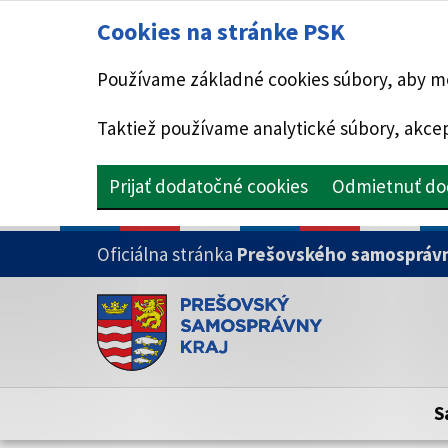
Cookies na stránke PSK
Používame základné cookies súbory, aby mo
Taktiež používame analytické súbory, akcep
Prijať dodatočné cookies
Odmietnuť do
PRESKOČIŤ NA HLAVNÝ OBSAH
Oficiálna stránka
Prešovského samosprávn
Doména psk.sk je oficiálna
Toto je oficiálna webová stránka Prešovsk
Oficiálne stránky využívajú doménu psk.sk.
S