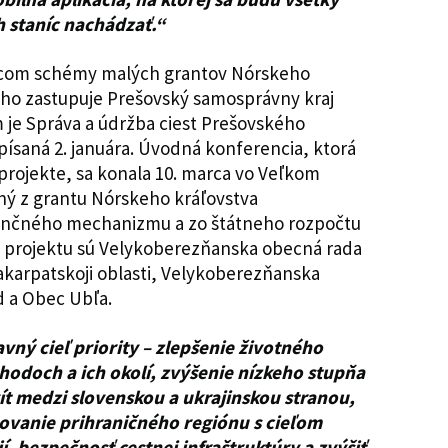
 staníc nachádzať.“
vcom schémy malých grantov Nórskeho
o zastupuje Prešovský samosprávny kraj
 je Správa a údržba ciest Prešovského
ísaná 2. januára. Úvodná konferencia, ktorá
 projekte, sa konala 10. marca vo Veľkom
ný z grantu Nórskeho kráľovstva
ančného mechanizmu a zo štátneho rozpočtu
i projektu sú Velykoberezňanska obecná rada
karpatskoji oblasti, Velykoberezňanska
d a Obec Ubľa.
avný cieľ priority – zlepšenie životného
hodoch a ich okolí, zvýšenie nízkeho stupňa
ít medzi slovenskou a ukrajinskou stranou,
ovanie prihraničného regiónu s cieľom
í, bezpečnosť cestnej infraštruktúry a zvýšiť