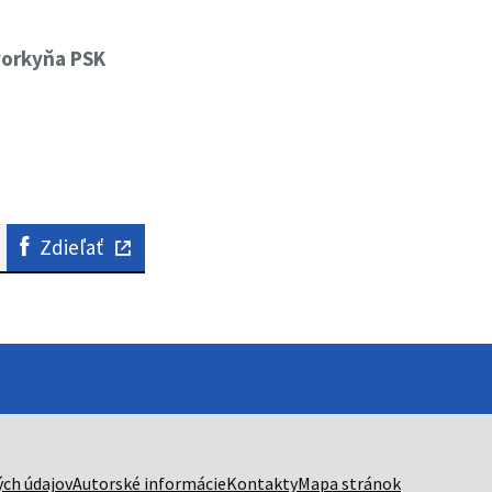
vorkyňa PSK
Zdieľať
ch údajov
Autorské informácie
Kontakty
Mapa stránok