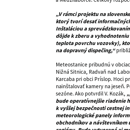
„V rámci projektu na slovensk
ktorý tvorí desať informačný
Inštaláciou a sprevádzkovaní
dôjde k zberu a vyhodnoteniu
teplota povrchu vozovky), kto
na dopravný dispečing,“
pribli
Meteostanice pribudnú v obciac
Nižná Sitnica, Radvaň nad Labo
Karcaba pri obci Príslop. Hoci p
nainštalovať kamery na jeseň. P
sezóne. Ako potvrdil V. Kozák,
„
bude operatívnejšie riadenie h
k vyššej bezpečnosti cestnej 
meteorologické panely informo
obchodníkov a návštevníkom u
regiónu. Bude vytvorená aj mob