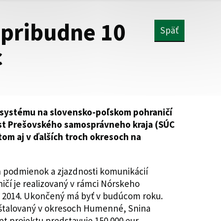
pribudne 10
Späť
c
 systému na slovensko-poľskom pohraničí
est Prešovského samosprávneho kraja (SÚC
tom aj v ďalších troch okresoch na
h podmienok a zjazdnosti komunikácií
ičí je realizovaný v rámci Nórskeho
 2014. Ukončený má byť v budúcom roku.
štalovaný v okresoch Humenné, Snina
t projektu predstavuje 150 000 eur,