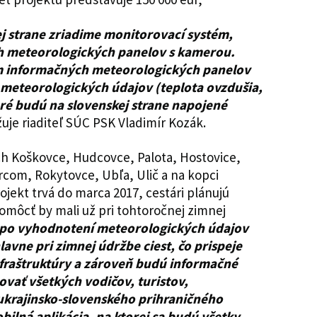
ej strane zriadime monitorovací systém,
ch meteorologických panelov s kamerou.
m informačných meteorologických panelov
 meteorologických údajov (teplota ovzdušia,
ré budú na slovenskej strane napojené
žuje riaditeľ SÚC PSK Vladimír Kozák.
h Koškovce, Hudcovce, Palota, Hostovice,
rcom, Rokytovce, Ubľa, Ulič a na kopci
rojekt trvá do marca 2017, cestári plánujú
omôcť by mali už pri tohtoročnej zimnej
po vyhodnotení meteorologických údajov
lavne pri zimnej údržbe ciest, čo prispeje
infraštruktúry a zároveň budú informačné
vať všetkých vodičov, turistov,
krajinsko-slovenského prihraničného
ilná aplikácia, na ktorej sa budú všetky