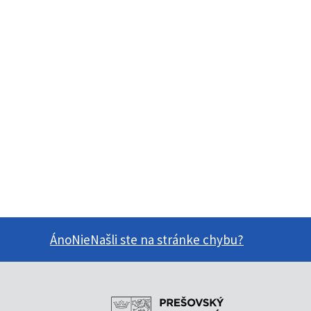
Áno
Nie
Našli ste na stránke chybu?