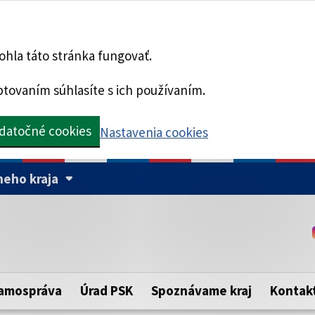
hla táto stránka fungovať.
tovaním súhlasíte s ich používaním.
datočné cookies
Nastavenia cookies
eho kraja
Táto stránka je zabezpe
Buďte pozorní a vždy sa ui
ého samosprávneho kraja.
zabezpečenú webovú strá
https:// pred názvom dom
amospráva
Úrad PSK
Spoznávame kraj
Kontak