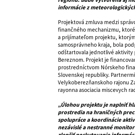
informácie z meteorologických
Projektová zmluva medzi sprá
finančného mechanizmu, ktoréh
a prijímateľom projektu, ktorým
samosprávneho kraja, bola podp
odštartovala jednotlivé aktivity
Bereznom. Projekt je financova
prostredníctvom Nórskeho fin
Slovenskej republiky. Partnerm
Velykoberezňanskoho rajonu Za
rayonna asociacia miscevych ra
„Úlohou projektu je naplniť hl
prostredia na hraničných prec
spolupráce a koordinácie aktiv
nezávislé a nestranné monitor
zlepšiť poskytovanie informáci