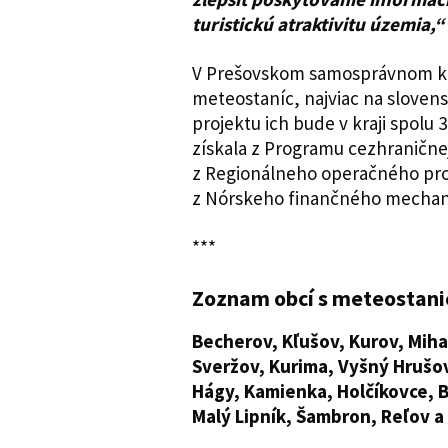
turistickú atraktivitu územia,“
V Prešovskom samosprávnom kraj
meteostaníc, najviac na sloven
projektu ich bude v kraji spolu
získala z Programu cezhranične
z Regionálneho operačného prog
z Nórskeho finančného mecha
***
Zoznam obcí s meteostanic
Becherov, Kľušov, Kurov, Miha
Sveržov, Kurima, Vyšný Hrušov
Hágy, Kamienka, Holčíkovce, B
Malý Lipník, Šambron, Reľov a