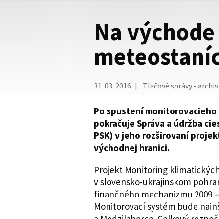
Na východe 
meteostaní
31. 03. 2016
Tlačové správy - archiv
Po spustení monitorovacieho
pokračuje Správa a údržba ci
PSK) v jeho rozširovaní projek
východnej hranici.
Projekt Monitoring klimatickýc
v slovensko-ukrajinskom pohran
finančného mechanizmu 2009 –
Monitorovací systém bude nain
a Medzilaborce. Celkový rozpoče