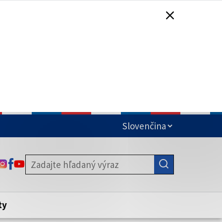
čená
ODKAZ SA OTVORÍ NA NOVEJ KARTE
ODKAZ SA OTVORÍ NA NOVEJ KARTE
ODKAZ SA OTVORÍ NA NOVEJ KARTE
stite, že zdieľate informácie iba cez
nku. Zabezpečená stránka vždy začína
ény webového sídla.
ty