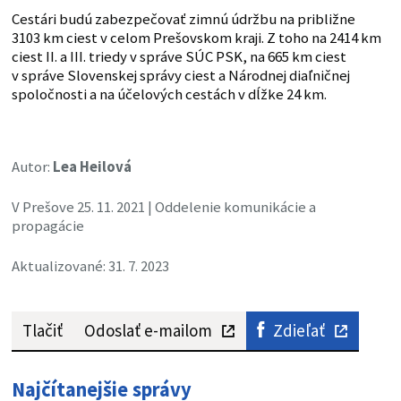
Cestári budú zabezpečovať zimnú údržbu na približne
3103 km ciest v celom Prešovskom kraji. Z toho na 2414 km
ciest II. a III. triedy v správe SÚC PSK, na 665 km ciest
v správe Slovenskej správy ciest a Národnej diaľničnej
spoločnosti a na účelových cestách v dĺžke 24 km.
Autor:
Lea Heilová
V Prešove 25. 11. 2021 | Oddelenie komunikácie a
propagácie
Aktualizované: 31. 7. 2023
Tlačiť
Odoslať e-mailom
Zdieľať
Najčítanejšie správy