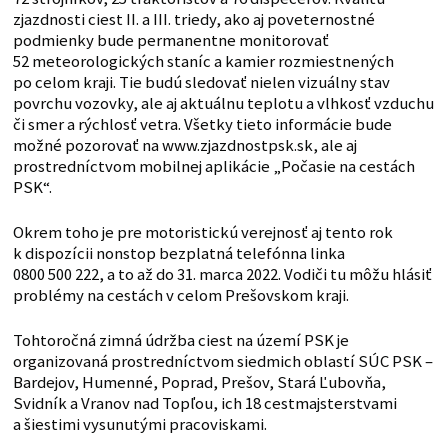
zjazdnosti ciest II. a III. triedy, ako aj poveternostné
podmienky bude permanentne monitorovať
52 meteorologických staníc a kamier rozmiestnených
po celom kraji. Tie budú sledovať nielen vizuálny stav
povrchu vozovky, ale aj aktuálnu teplotu a vlhkosť vzduchu
či smer a rýchlosť vetra. Všetky tieto informácie bude
možné pozorovať na www.zjazdnostpsk.sk, ale aj
prostredníctvom mobilnej aplikácie „Počasie na cestách
PSK“.
Okrem toho je pre motoristickú verejnosť aj tento rok
k dispozícii nonstop bezplatná telefónna linka
0800 500 222, a to až do 31. marca 2022. Vodiči tu môžu hlásiť
problémy na cestách v celom Prešovskom kraji.
Tohtoročná zimná údržba ciest na území PSK je
organizovaná prostredníctvom siedmich oblastí SÚC PSK –
Bardejov, Humenné, Poprad, Prešov, Stará Ľubovňa,
Svidník a Vranov nad Topľou, ich 18 cestmajsterstvami
a šiestimi vysunutými pracoviskami.