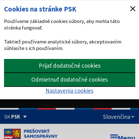
Cookies na stránke PSK
Používame základné cookies súbory, aby mohla táto
stránka fungovať.
Taktiež používame analytické súbory, akceptovaním
súhlasíte s ich používaním.
Prijať dodatočné cookies
Odmietnuť dodatočné cookies
Nastavenia cookies
SK
PSK
Doména psk.sk je oficiálna
Menu