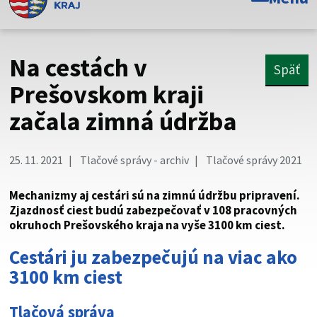
Toto je oficiálna webová stránka Prešovského
samosprávneho kraja. Oficiálne stránky využívajú doménu
psk.sk.
Na cestách v
Späť
Táto stránka je zabezpečená
Prešovskom kraji
začala zimná údržba
Buďte pozorní a vždy sa uistite, že zdieľate informácie iba
cez zabezpečenú webovú stránku. Zabezpečená stránka
vždy začína https:// pred názvom domény webového sídla.
25. 11. 2021
Tlačové správy - archiv
Tlačové správy 2021
Mechanizmy aj cestári sú na zimnú údržbu pripravení.
Zjazdnosť ciest budú zabezpečovať v 108 pracovných
okruhoch Prešovského kraja na vyše 3100 km ciest.
Cestári ju zabezpečujú na viac ako
3100 km ciest
Tlačová správa