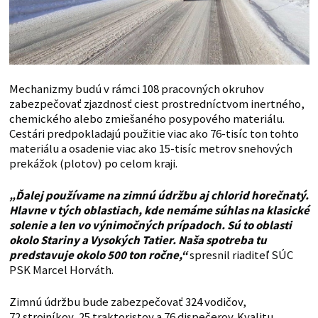
Mechanizmy budú v rámci 108 pracovných okruhov
zabezpečovať zjazdnosť ciest prostredníctvom inertného,
chemického alebo zmiešaného posypového materiálu.
Cestári predpokladajú použitie viac ako 76-tisíc ton tohto
materiálu a osadenie viac ako 15-tisíc metrov snehových
prekážok (plotov) po celom kraji.
„Ďalej používame na zimnú údržbu aj chlorid horečnatý.
Hlavne v tých oblastiach, kde nemáme súhlas na klasické
solenie a len vo výnimočných prípadoch. Sú to oblasti
okolo Stariny a Vysokých Tatier. Naša spotreba tu
predstavuje okolo 500 ton ročne,“
spresnil riaditeľ SÚC
PSK Marcel Horváth.
Zimnú údržbu bude zabezpečovať 324 vodičov,
72 strojníkov, 25 traktoristov a 76 dispečerov. Kvalitu