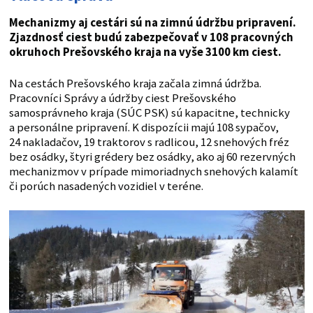
Mechanizmy aj cestári sú na zimnú údržbu pripravení.
Zjazdnosť ciest budú zabezpečovať v 108 pracovných
okruhoch Prešovského kraja na vyše 3100 km ciest.
Na cestách Prešovského kraja začala zimná údržba.
Pracovníci Správy a údržby ciest Prešovského
samosprávneho kraja (SÚC PSK) sú kapacitne, technicky
a personálne pripravení. K dispozícii majú 108 sypačov,
24 nakladačov, 19 traktorov s radlicou, 12 snehových fréz
bez osádky, štyri grédery bez osádky, ako aj 60 rezervných
mechanizmov v prípade mimoriadnych snehových kalamít
či porúch nasadených vozidiel v teréne.