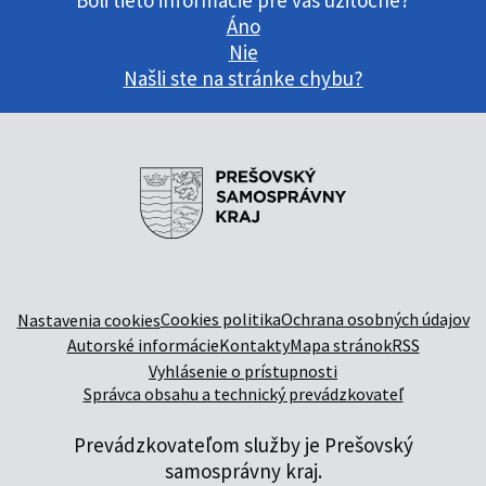
Boli tieto informácie pre vás užitočné?
Áno
Nie
Našli ste na stránke chybu?
Cookies politika
Ochrana osobných údajov
Nastavenia cookies
Autorské informácie
Kontakty
Mapa stránok
RSS
Vyhlásenie o prístupnosti
Správca obsahu a technický prevádzkovateľ
Prevádzkovateľom služby je Prešovský
samosprávny kraj.