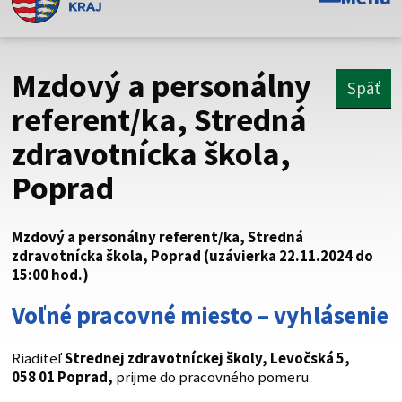
Toto je oficiálna webová stránka Prešovského
samosprávneho kraja. Oficiálne stránky využívajú doménu
psk.sk.
Mzdový a personálny
Späť
Táto stránka je zabezpečená
referent/ka, Stredná
zdravotnícka škola,
Buďte pozorní a vždy sa uistite, že zdieľate informácie iba
cez zabezpečenú webovú stránku. Zabezpečená stránka
Poprad
vždy začína https:// pred názvom domény webového sídla.
Mzdový a personálny referent/ka, Stredná
zdravotnícka škola, Poprad (uzávierka 22.11.2024 do
15:00 hod.)
Voľné pracovné miesto – vyhlásenie
Riaditeľ
Strednej zdravotníckej školy, Levočská 5,
058 01 Poprad,
prijme do pracovného pomeru