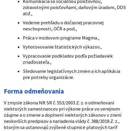
Komunikácia so sociálnou poisťovňou,
zdravotnými poisťovňami, daňovým úradom, DDS
atď.,
Vedenie prehľadu o dočasnej pracovnej
neschopnosti, OČR a pod.,
Práca v mzdovom programe Magma.,
Vyhotovovanie štatistických výkazov.,
Vypracovanie podkladov podľa požiadaviek
zriaďovateľa.,
Sledovanie legislatívnych zmien a ich aplikácia
pre potreby organizácie.
Forma odmeňovania
V zmysle zákona NR SR č. 553/2003 Z. z. o odmeňovaní
niektorých zamestnancov pri výkone práce vo verejnom
záujme a o zmene a doplnení niektorých zákonov v znení
neskorších predpisov a nariadenia vlády č. 388/2018 Z. z.,
ktorým sa ustanovujú zvýšené stupnice platových taríf