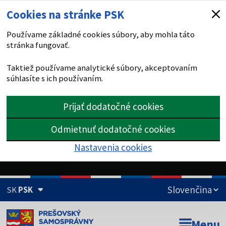
Cookies na stránke PSK
Používame základné cookies súbory, aby mohla táto
stránka fungovať.
Taktiež používame analytické súbory, akceptovaním
súhlasíte s ich používaním.
Prijať dodatočné cookies
Odmietnuť dodatočné cookies
Nastavenia cookies
SK
PSK
Doména psk.sk je oficiálna
Menu