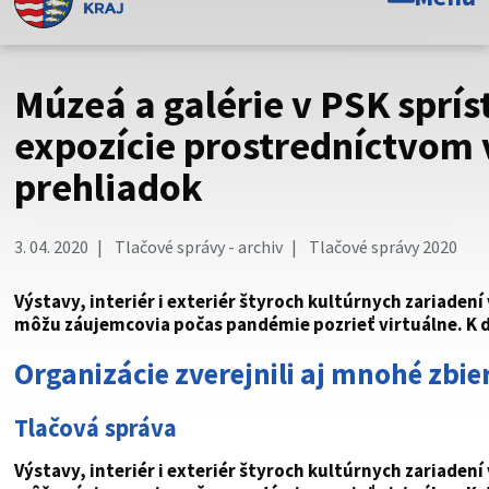
Toto je oficiálna webová stránka Prešovského
samosprávneho kraja. Oficiálne stránky využívajú doménu
psk.sk.
Múzeá a galérie v PSK spríst
Táto stránka je zabezpečená
expozície prostredníctvom 
prehliadok
Buďte pozorní a vždy sa uistite, že zdieľate informácie iba
cez zabezpečenú webovú stránku. Zabezpečená stránka
vždy začína https:// pred názvom domény webového sídla.
3. 04. 2020
Tlačové správy - archiv
Tlačové správy 2020
Výstavy, interiér i exteriér štyroch kultúrnych zariadení
môžu záujemcovia počas pandémie pozrieť virtuálne. K dis
Organizácie zverejnili aj mnohé zbi
Tlačová správa
Výstavy, interiér i exteriér štyroch kultúrnych zariadení