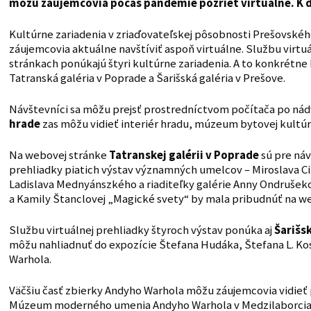
môžu záujemcovia počas pandémie pozrieť virtuálne. K dis
Kultúrne zariadenia v zriaďovateľskej pôsobnosti Prešovsk
záujemcovia aktuálne navštíviť aspoň virtuálne. Službu virtuá
stránkach ponúkajú štyri kultúrne zariadenia. A to konkrétn
Tatranská galéria v Poprade a Šarišská galéria v Prešove.
Návštevníci sa môžu prejsť prostredníctvom počítača po nád
hrade
zas môžu vidieť interiér hradu, múzeum bytovej kultúry,
Na webovej stránke
Tatranskej galérii v Poprade
sú pre náv
prehliadky piatich výstav významných umelcov – Miroslava Ci
Ladislava Mednyánszkého a riaditeľky galérie Anny Ondrušekov
a Kamily Štanclovej „Magické svety“ by mala pribudnúť na web
Službu virtuálnej prehliadky štyroch výstav ponúka aj
Šarišsk
môžu nahliadnuť do expozície Štefana Hudáka, Štefana L. Ko
Warhola.
Väčšiu časť zbierky Andyho Warhola môžu záujemcovia vidieť 
Múzeum moderného umenia Andyho Warhola v Medzilaborciac