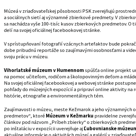
Múzeá v zriaďovateľskej pôsobnosti PSK zverejňujú prostred
a sociálnych sietí aj významné zbierkové predmety. V zbier
sa nachádza vyše 100-tisíc kusov zbierkových predmetov. O t
delí na svojej oficiálnej facebookovej stránke.
V sprístupňovaní fotografií vzácnych artefaktov bude pokračov
dobe pribudnú reportáže so zaujímavými osobnosťami a videos
svoju prácu v múzeu.
Vihorlatské múzeum v Humennom
spúšťa online projekt ur
na pomoc učiteľom, rodičom a školopovinným deťom a mlád
Na svojej oficiálnej facebookovej a webovej stránke postupne
pohľady do múzejných expozícií a pripraví online aktivity na r
histórie, etnografie a environmentálnych tém.
Zaujímavosti o múzeu, meste Kežmarok a jeho významných o
predmetov“, ktoré
Múzeum v Kežmarku
pravidelne zverejňuj
článkov pod názvom „Príbeh zbierky“ o zbierkových predme
po inštaláciu v expozícii uverejňuje aj
Ľubovnianske múzeu
aktuálne informácie o aktivitách múzeí a galérií v zriaďovat