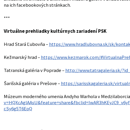
na ich facebookových stránkach.
***
Virtuálne prehliadky kultúrnych zariadení PSK
Hrad Stará Ľubovňa –
https://www.hradlubovna.sk/sk/kontak
Kežmarský hrad –
https://www.kezmarok.com/#VirtualnaPre
Tatranská galéria v Poprade –
http://www.tatragaleria.sk/?i
Šarišská galéria v Prešove –
https://sarisskagaleria.sk/virtua
Múzeum moderného umenia Andyho Warhola v Medzilaborcia
v=HQXcAglAAsU&feature=share&fbclid=IwAR3hKEyJC9_v6
cSy6g5T6EoQ