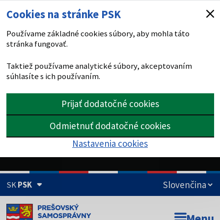
Cookies na stránke PSK
Používame základné cookies súbory, aby mohla táto
stránka fungovať.
Taktiež používame analytické súbory, akceptovaním
súhlasíte s ich používaním.
Prijať dodatočné cookies
Odmietnuť dodatočné cookies
Nastavenia cookies
SK
PSK
Doména psk.sk je oficiálna
Menu