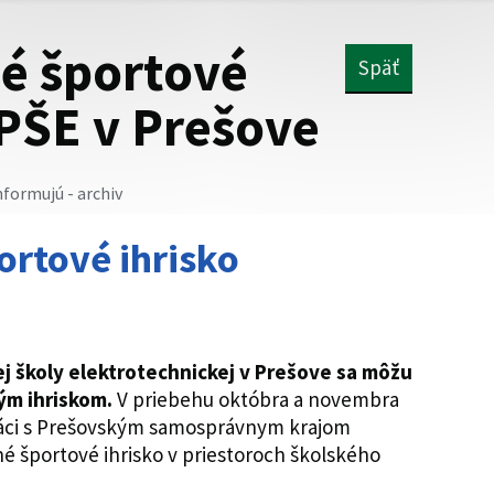
é športové
Späť
SPŠE v Prešove
nformujú - archiv
ortové ihrisko
j školy elektrotechnickej v Prešove sa môžu
ým ihriskom.
V priebehu októbra a novembra
práci s Prešovským samosprávnym krajom
é športové ihrisko v priestoroch školského