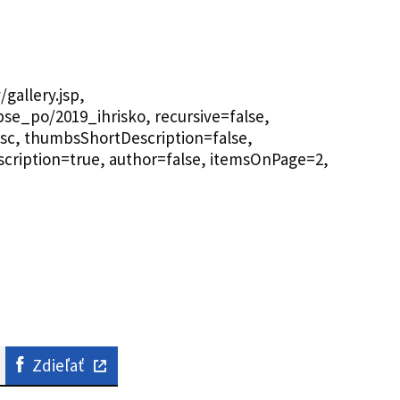
gallery.jsp,
pse_po/2019_ihrisko, recursive=false,
asc, thumbsShortDescription=false,
scription=true, author=false, itemsOnPage=2,
Zdieľať