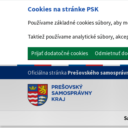
Cookies na stránke PSK
Používame základné cookies súbory, aby mo
Taktiež používame analytické súbory, akcep
Prijať dodatočné cookies
Odmietnuť do
PRESKOČIŤ NA HLAVNÝ OBSAH
Oficiálna stránka
Prešovského samosprávn
Doména psk.sk je oficiálna
Toto je oficiálna webová stránka Prešovsk
Oficiálne stránky využívajú doménu psk.sk.
S