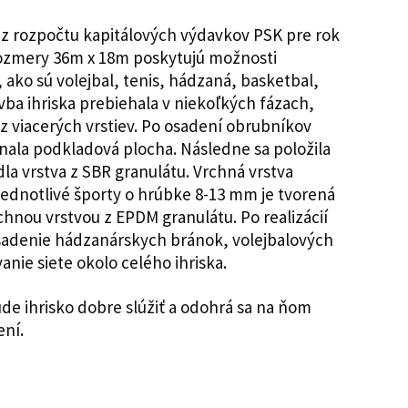
é z rozpočtu kapitálových výdavkov PSK pre rok
Rozmery 36m x 18m poskytujú možnosti
v, ako sú volejbal, tenis, hádzaná, basketbal,
avba ihriska prebiehala v niekoľkých fázach,
 z viacerých vrstiev. Po osadení obrubníkov
nala podkladová plocha. Následne sa položila
dla vrstva z SBR granulátu. Vrchná vrstva
 jednotlivé športy o hrúbke 8-13 mm je tvorená
ou vrstvou z EPDM granulátu. Po realizácií
sadenie hádzanárskych bránok, volejbalových
vanie siete okolo celého ihriska.
e ihrisko dobre slúžiť a odohrá sa na ňom
ení.