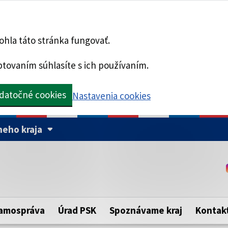
hla táto stránka fungovať.
tovaním súhlasíte s ich používaním.
datočné cookies
Nastavenia cookies
eho kraja
Táto stránka je zabezpe
Buďte pozorní a vždy sa ui
ého samosprávneho kraja.
zabezpečenú webovú strá
https:// pred názvom dom
amospráva
Úrad PSK
Spoznávame kraj
Kontak