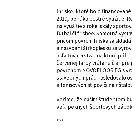
Ihrisko, ktoré bolo financovan
2019, ponúka pestré využitie. 
na využitie širokej škály športo
futbal či frisbee. Samotná výst
pričom povrch ihriska sa skladá
a nasypaní štrkopiesku sa vyrov
asfaltová vrstva, na ktorú pribu
červenej farby vrátane čiar pre
povrchom NOVOFLOOR EG s vrchn
stavebných prác nasledovalo o
a tenisových stĺpov či nainštalo
Veríme, že našim študentom bud
veľa pekných športových zápol
***