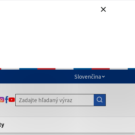
čená
ODKAZ SA OTVORÍ NA NOVEJ KARTE
ODKAZ SA OTVORÍ NA NOVEJ KARTE
ODKAZ SA OTVORÍ NA NOVEJ KARTE
stite, že zdieľate informácie iba cez
nku. Zabezpečená stránka vždy začína
ény webového sídla.
ty