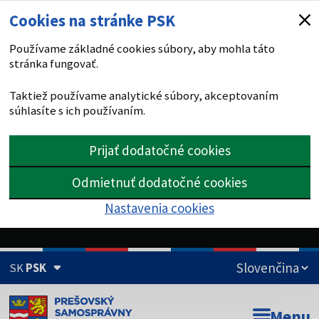
Cookies na stránke PSK
Používame základné cookies súbory, aby mohla táto
stránka fungovať.
Taktiež používame analytické súbory, akceptovaním
súhlasíte s ich používaním.
Prijať dodatočné cookies
Odmietnuť dodatočné cookies
Nastavenia cookies
SK
PSK
Doména psk.sk je oficiálna
Menu