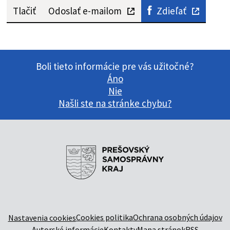
Tlačiť
Odoslať e-mailom
Zdieľať
Boli tieto informácie pre vás užitočné?
Áno
Nie
Našli ste na stránke chybu?
Cookies politika
Ochrana osobných údajov
Nastavenia cookies
Autorské informácie
Kontakty
Mapa stránok
RSS