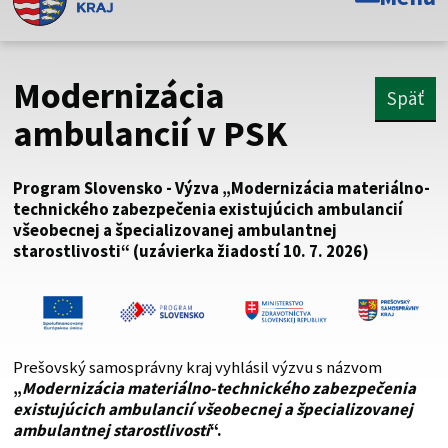
Toto je oficiálna webová stránka Prešovského
samosprávneho kraja. Oficiálne stránky využívajú doménu
psk.sk.
Modernizácia
Späť
Táto stránka je zabezpečená
ambulancií v PSK
Buďte pozorní a vždy sa uistite, že zdieľate informácie iba
cez zabezpečenú webovú stránku. Zabezpečená stránka
Program Slovensko - Výzva „Modernizácia materiálno-
vždy začína https:// pred názvom domény webového sídla.
technického zabezpečenia existujúcich ambulancií
všeobecnej a špecializovanej ambulantnej
starostlivosti“ (uzávierka žiadostí 10. 7. 2026)
Prešovský samosprávny kraj vyhlásil výzvu s názvom
„
Modernizácia materiálno-technického zabezpečenia
existujúcich ambulancií všeobecnej a špecializovanej
ambulantnej starostlivosti
“.