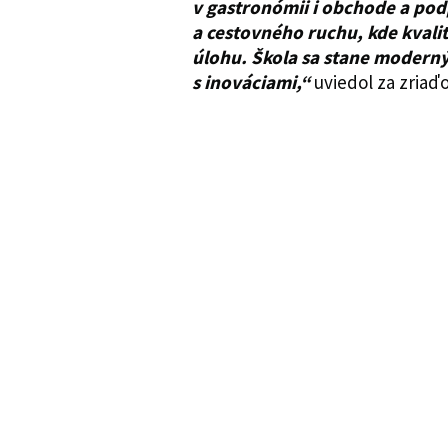
v gastronómii i obchode a pod
a cestovného ruchu, kde kvali
úlohu. Škola sa stane modern
s inováciami,“
uviedol za zria