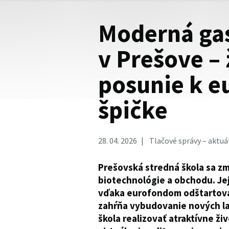
Moderná ga
v Prešove –
posunie k e
špičke
28. 04. 2026
Tlačové správy – aktuá
Prešovská stredná škola sa z
biotechnológie a obchodu. Je
vďaka eurofondom odštartoval 
zahŕňa vybudovanie nových lab
škola realizovať atraktívne ži