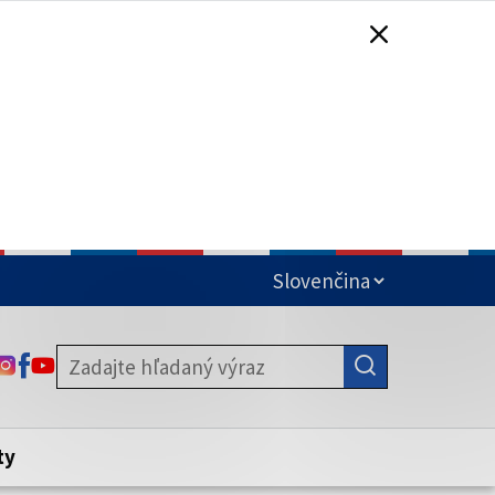
čená
ODKAZ SA OTVORÍ NA NOVEJ KARTE
ODKAZ SA OTVORÍ NA NOVEJ KARTE
ODKAZ SA OTVORÍ NA NOVEJ KARTE
stite, že zdieľate informácie iba cez
nku. Zabezpečená stránka vždy začína
ény webového sídla.
ty