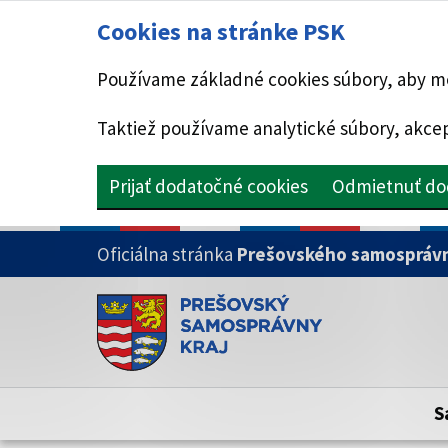
Cookies na stránke PSK
Používame základné cookies súbory, aby mo
Taktiež používame analytické súbory, akcep
Prijať dodatočné cookies
Odmietnuť do
PRESKOČIŤ NA HLAVNÝ OBSAH
Oficiálna stránka
Prešovského samosprávn
Doména psk.sk je oficiálna
Toto je oficiálna webová stránka Prešovsk
Oficiálne stránky využívajú doménu psk.sk.
S