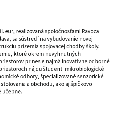
il. eur, realizovaná spoločnosťami Ravoza
slava, sa sústredí na vybudovanie novej
ukciu prízemia spojovacej chodby školy.
zemie, ktoré okrem nevyhnutných
riestorov prinesie najmä inovatívne odborné
priestoroch nájdu študenti mikrobiologické
nomické odbory, špecializované senzorické
tolovania a obchodu, ako aj špičkovo
é učebne.