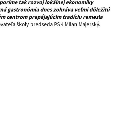
poríme tak rozvoj lokálnej ekonomiky
tná gastronómia dnes zohráva veľmi dôležitú
ým centrom prepájajúcim tradíciu remesla
ďovateľa školy predseda PSK Milan Majerský.