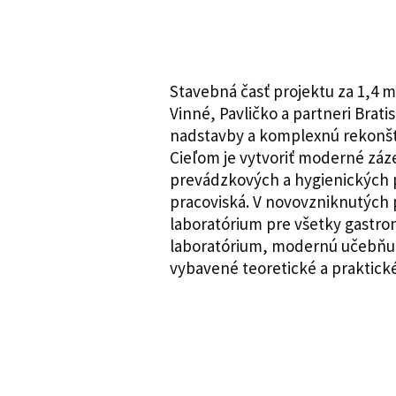
Stavebná časť projektu za 1,4 m
Vinné, Pavličko a partneri Brati
nadstavby a komplexnú rekonštr
Cieľom je vytvoriť moderné zá
prevádzkových a hygienických p
pracoviská. V novovzniknutých 
laboratórium pre všetky gastro
laboratórium, modernú učebňu s
vybavené teoretické a praktick