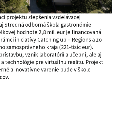
ci projektu zlepšenia vzdelávacej
 aj Stredná odborná škola gastronómie
elkovej hodnote 2,8 mil. eur je financovaná
rámci iniciatívy Catching up – Regions a zo
o samosprávneho kraja (221-tisíc eur).
rístavbu, vznik laboratórií a učební, ale aj
a technológie pre virtuálnu realitu. Projekt
né a inovatívne varenie bude v škole
acov
.