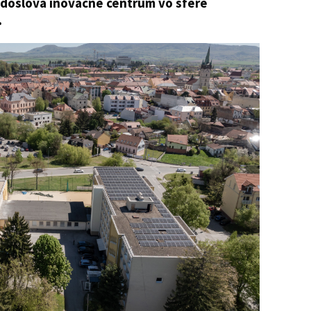
ia doslova inovačné centrum vo sfére
.