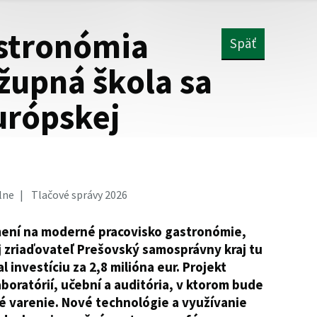
stronómia
Späť
 župná škola sa
urópskej
lne
Tlačové správy 2026
mení na moderné pracovisko gastronómie,
j zriaďovateľ Prešovský samosprávny kraj tu
investíciu za 2,8 milióna eur. Projekt
oratórií, učební a auditória, v ktorom bude
vé varenie. Nové technológie a využívanie