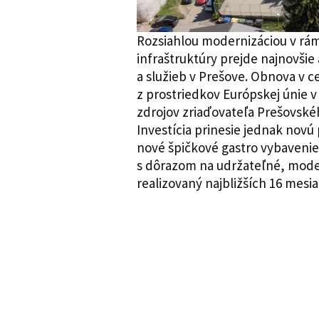
Rozsiahlou modernizáciou v rám
infraštruktúry prejde najnovšie
a služieb v Prešove. Obnova v c
z prostriedkov Európskej únie v 
zdrojov zriaďovateľa Prešovskéh
Investícia prinesie jednak novú p
nové špičkové gastro vybavenie 
s dôrazom na udržateľné, moder
realizovaný najbližších 16 mesi