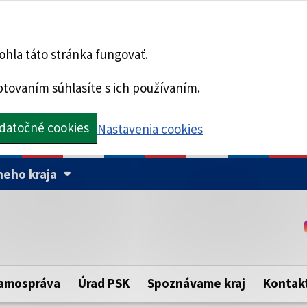
hla táto stránka fungovať.
tovaním súhlasíte s ich používaním.
datočné cookies
Nastavenia cookies
eho kraja
Táto stránka je zabezpe
Buďte pozorní a vždy sa ui
ého samosprávneho kraja.
zabezpečenú webovú strá
https:// pred názvom dom
amospráva
Úrad PSK
Spoznávame kraj
Kontak