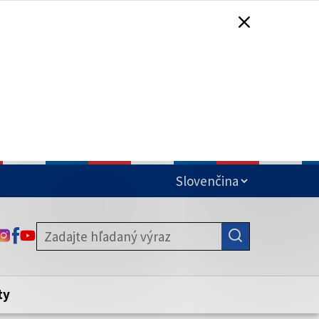
čená
ODKAZ SA OTVORÍ NA NOVEJ KARTE
ODKAZ SA OTVORÍ NA NOVEJ KARTE
ODKAZ SA OTVORÍ NA NOVEJ KARTE
stite, že zdieľate informácie iba cez
nku. Zabezpečená stránka vždy začína
ény webového sídla.
ty