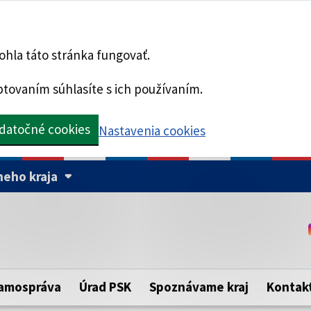
hla táto stránka fungovať.
tovaním súhlasíte s ich používaním.
datočné cookies
Nastavenia cookies
eho kraja
Táto stránka je zabezpe
Buďte pozorní a vždy sa ui
ého samosprávneho kraja.
zabezpečenú webovú strá
https:// pred názvom dom
amospráva
Úrad PSK
Spoznávame kraj
Kontak