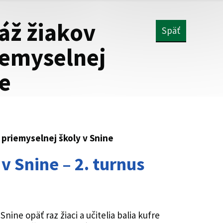
áž žiakov
Späť
iemyselnej
ne
 priemyselnej školy v Snine
v Snine – 2. turnus
nine opäť raz žiaci a učitelia balia kufre