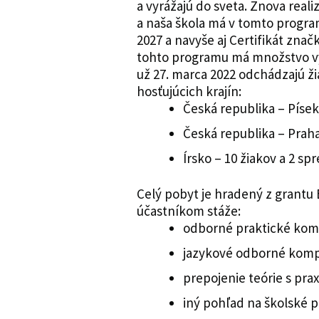
a vyrážajú do sveta. Znova re
a naša škola má v tomto progra
2027 a navyše aj Certifikát znač
tohto programu má množstvo vý
už 27. marca 2022 odchádzajú ži
hosťujúcich krajín:
Česká republika – Písek
Česká republika – Praha
Írsko – 10 žiakov a 2 sp
Celý pobyt je hradený z grantu 
účastníkom stáže:
odborné praktické kom
jazykové odborné komp
prepojenie teórie s pra
iný pohľad na školské p