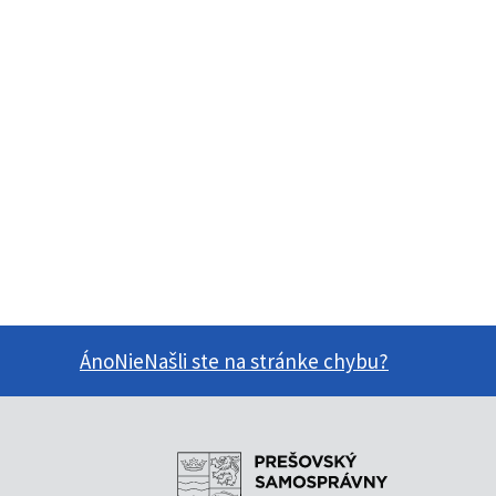
Áno
Nie
Našli ste na stránke chybu?