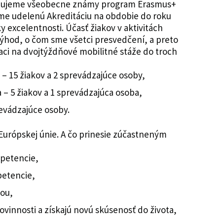
alizujeme všeobecne známy program Erasmus+
me udelenú Akreditáciu na obdobie do roku
ky excelentnosti. Účasť žiakov v aktivitách
hod, o čom sme všetci presvedčení, a preto
aci na dvojtýždňové mobilitné stáže do troch
 – 15 žiakov a 2 sprevádzajúce osoby,
 – 5 žiakov a 1 sprevádzajúca osoba,
revádzajúce osoby.
Európskej únie. A čo prinesie zúčastneným
petencie,
etencie,
xou,
ovinnosti a získajú novú skúsenosť do života,