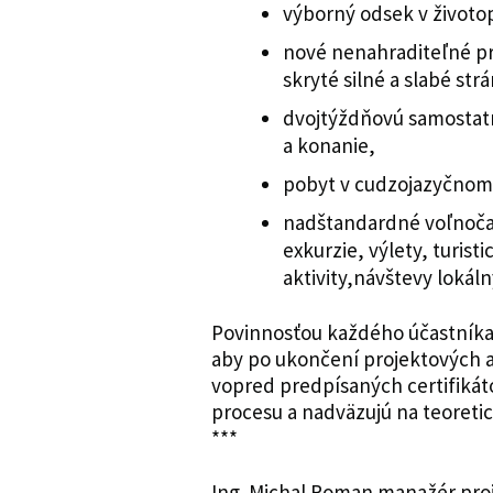
výborný odsek v životo
nové nenahraditeľné pri
skryté silné a slabé str
dvojtýždňovú samostatn
a konanie,
pobyt v cudzojazyčnom 
nadštandardné voľnočaso
exkurzie, výlety, turist
aktivity,návštevy loká
Povinnosťou každého účastníka 
aby po ukončení projektových a
vopred predpísaných certifikát
procesu a nadväzujú na teoret
***
Ing. Michal Roman manažér pro