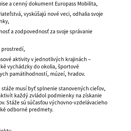
pise a cenný dokument Europass Mobilita,
ateľstvá, vyskúšajú nové veci, odhalia svoje
ánky,
osť a zodpovednosť za svoje správanie
prostredí,
vé aktivity v jednotlivých krajinách –
ické vychádzky do okolia, športové
lnych pamätihodností, múzeí, hradov.
stáže musí byť splnenie stanovených cieľov,
ktivít každý zvládol podmienky na získanie
ov. Stáže sú súčasťou výchovno-vzdelávacieho
ické odborné predmety.
jektu