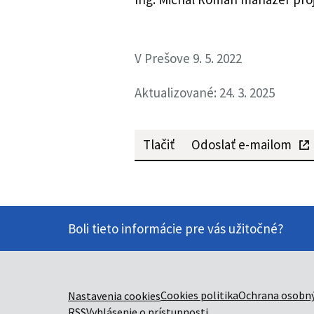
V Prešove 9. 5. 2022
Aktualizované: 24. 3. 2025
Tlačiť
Odoslať e-mailom
Boli tieto informácie pre vás užitočné?
Cookies politika
Ochrana osobný
Nastavenia cookies
RSS
Vyhlásenie o prístupnosti