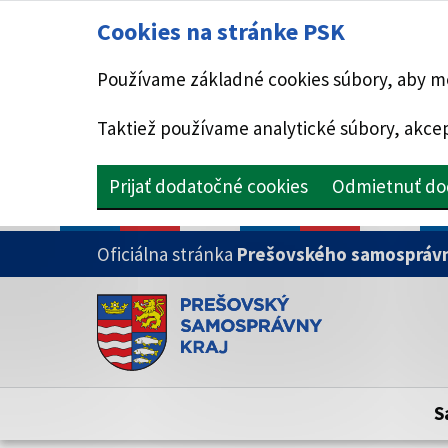
Cookies na stránke PSK
Používame základné cookies súbory, aby mo
Taktiež používame analytické súbory, akcep
Prijať dodatočné cookies
Odmietnuť do
PRESKOČIŤ NA HLAVNÝ OBSAH
Oficiálna stránka
Prešovského samosprávn
Doména psk.sk je oficiálna
Toto je oficiálna webová stránka Prešovsk
Oficiálne stránky využívajú doménu psk.sk.
S