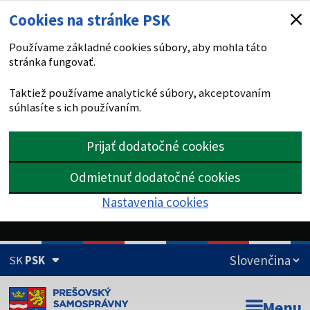
Cookies na stránke PSK
Používame základné cookies súbory, aby mohla táto
stránka fungovať.
Taktiež používame analytické súbory, akceptovaním
súhlasíte s ich používaním.
Prijať dodatočné cookies
Odmietnuť dodatočné cookies
Nastavenia cookies
SK
PSK
Doména psk.sk je oficiálna
Menu