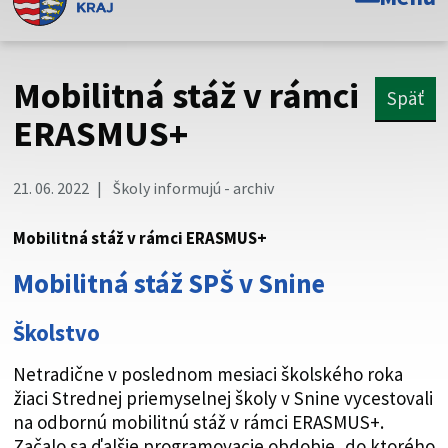
Toto je oficiálna webová stránka Prešovského
samosprávneho kraja. Oficiálne stránky využívajú doménu
psk.sk.
Mobilitná stáž v rámci
Späť
Táto stránka je zabezpečená
ERASMUS+
Buďte pozorní a vždy sa uistite, že zdieľate informácie iba
cez zabezpečenú webovú stránku. Zabezpečená stránka
21. 06. 2022
Školy informujú - archiv
vždy začína https:// pred názvom domény webového sídla.
Mobilitná stáž v rámci ERASMUS+
Mobilitná stáž SPŠ v Snine
Školstvo
Netradične v poslednom mesiaci školského roka
žiaci Strednej priemyselnej školy v Snine vycestovali
na odbornú mobilitnú stáž v rámci ERASMUS+.
Začalo sa ďalšie programovacie obdobie, do ktorého