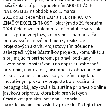
naša škola vstúpila s pridelením AKREDITÁCIE
NA ERASMUS na obdobie od 1. marca
2021 do 31. decembra 2027 a s CERTIFIKÁTOM
ZNAČKY EXCELENTNOSTI platným do 29. februára
2024. Celé nové implementačné obdobie sa začalo
počas prípravnej fázy, kedy sme sa naplno začali
pripravovať na nové podmienky realizácie
projektových aktivít. Projektový tím dôsledne
zabezpečil výber účastníkov projektu, komunikáciu
s prijímajúcim partnerom, pripravil podklady
k verejnému obstarávaniu na dopravu, zabezpečil
poistenie, ubytovanie, písomnosti a oboznámenie
žiakov a zamestnancov školy s cieľmi projektu.
Inovatívnym prvkom v projekte bola rozšírená
pedagogická, jazyková a kulturálna príprava o online
jazykovú prípravu, ktorá bola pre všetkých
účastníkov projektu povinná. Licencie
na vzdelávanie sme získali z projektu. Po tejto fáze