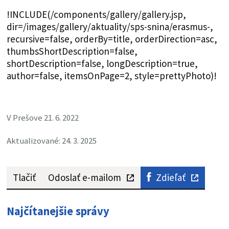
!INCLUDE(/components/gallery/gallery.jsp,
dir=/images/gallery/aktuality/sps-snina/erasmus-,
recursive=false, orderBy=title, orderDirection=asc,
thumbsShortDescription=false,
shortDescription=false, longDescription=true,
author=false, itemsOnPage=2, style=prettyPhoto)!
V Prešove 21. 6. 2022
Aktualizované: 24. 3. 2025
Tlačiť
Odoslať e-mailom
Zdieľať
Najčítanejšie správy