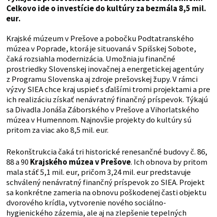
Celkovo ide o investície do kultúry za bezmála 8,5 mil.
eur.
Krajské múzeum v Prešove a pobočku Podtatranského
múzea v Poprade, ktorá je situovaná v Spišskej Sobote,
čaká rozsiahla modernizácia. Umožnia ju finančné
prostriedky Slovenskej inovačnej a energetickej agentúry
z Programu Slovenska aj zdroje prešovskej župy. V rámci
výzvy SIEA chce kraj uspieť s ďalšími tromi projektami a pre
ich realizáciu získať nenávratný finančný príspevok. Týkajú
sa Divadla Jonáša Záborského v Prešove a Vihorlatského
múzea v Humennom. Najnovšie projekty do kultúry sú
pritom za viac ako 8,5 mil. eur.
Rekonštrukcia čaká tri historické renesančné budovy č. 86,
88 a 90
Krajského múzea v Prešove
. Ich obnova by pritom
mala stáť 5,1 mil. eur, pričom 3,24 mil. eur predstavuje
schválený nenávratný finančný príspevok zo SIEA. Projekt
sa konkrétne zameria na obnovu poškodenej časti objektu
dvorového krídla, vytvorenie nového sociálno-
hygienického zázemia, ale aj na zlepšenie tepelných