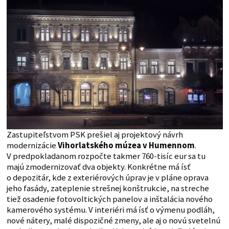
Zastupiteľstvom PSK prešiel aj projektový návrh
modernizácie
Vihorlatského múzea v Humennom
.
V predpokladanom rozpočte takmer 760-tisíc eur sa tu
majú zmodernizovať dva objekty. Konkrétne má ísť
o depozitár, kde z exteriérových úprav je v pláne oprava
jeho fasády, zateplenie strešnej konštrukcie, na streche
tiež osadenie fotovoltických panelov a inštalácia nového
kamerového systému. V interiéri má ísť o výmenu podláh,
nové nátery, malé dispozičné zmeny, ale aj o novú svetelnú