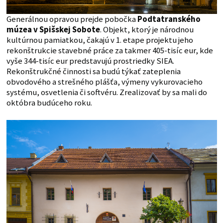
Generálnou opravou prejde pobočka
Podtatranského
múzea v Spišskej Sobote
. Objekt, ktorý je národnou
kultúrnou pamiatkou, čakajú v 1. etape projektu jeho
rekonštrukcie stavebné práce za takmer 405-tisíc eur, kde
vyše 344-tisíc eur predstavujú prostriedky SIEA.
Rekonštrukčné činnosti sa budú týkať zateplenia
obvodového a strešného plášťa, výmeny vykurovacieho
systému, osvetlenia či softvéru. Zrealizovať by sa mali do
októbra budúceho roku.