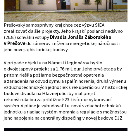
Prešovský samosprávny kraj chce cez výzvu SIEA
zrealizovať ďalšie projekty. Jeho krajskí poslanci nedávno
(26.8.) schválili vstupy
Divadla Jonáša Záborského
v Prešove
do zámerov zníženia energetickej náročnosti
jeho novej aj historickej budovy.
V prípade objektu na Námestí legionárov by šlo
o dvojetapový projekt za 1,76 mil. eur. Jeho prvá etapa by
pritom riešila požiarne bezpečnostné opatrenia
a zariadenia na odvod dymu a spalín horenia, druhá výmenu
vzduchotechnických jednotiek s rekuperáciou. V historickej
budove divadla na Hlavnej ulici by mal prejsť
rekonštrukciou za približne 523-tisíc eur vykurovací
systém. V pláne je vybudovať tu novú vzduchotechnickú
jednotku a riadiaci systém merania a regulácie s možnosťou
jeho napojenia na centrálny dispečing v novej budove DJZ.