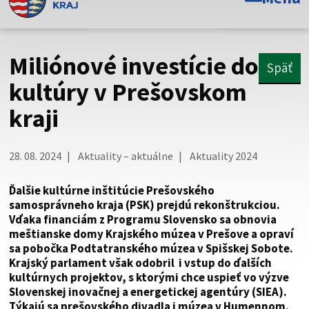
Toto je oficiálna webová stránka Prešovského
samosprávneho kraja. Oficiálne stránky využívajú doménu
psk.sk.
Miliónové investície do
Späť
Táto stránka je zabezpečená
kultúry v Prešovskom
kraji
Buďte pozorní a vždy sa uistite, že zdieľate informácie iba
cez zabezpečenú webovú stránku. Zabezpečená stránka
vždy začína https:// pred názvom domény webového sídla.
28. 08. 2024
Aktuality – aktuálne
Aktuality 2024
Ďalšie kultúrne inštitúcie Prešovského
samosprávneho kraja (PSK) prejdú rekonštrukciou.
Vďaka financiám z Programu Slovensko sa obnovia
meštianske domy Krajského múzea v Prešove a opraví
sa pobočka Podtatranského múzea v Spišskej Sobote.
Krajský parlament však odobril i vstup do ďalších
kultúrnych projektov, s ktorými chce uspieť vo výzve
Slovenskej inovačnej a energetickej agentúry (SIEA).
Týkajú sa prešovského divadla i múzea v Humennom.