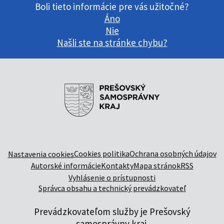
Boli tieto informácie pre vás užitočné?
Áno
Nie
Našli ste na stránke chybu?
Cookies politika
Ochrana osobných údajov
Nastavenia cookies
Autorské informácie
Kontakty
Mapa stránok
RSS
Vyhlásenie o prístupnosti
Správca obsahu a technický prevádzkovateľ
Prevádzkovateľom služby je Prešovský
samosprávny kraj.