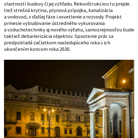
vlastností budovy či jej vzhľadu. Rekonštrukciou tu prejde
tiež strešná krytina, plynová prípojka, kanalizácia
a vodovod, v ďalšej fáze i osvetlenie a rozvody. Projekt
prinesie vybudovanie ústredného vykurovania
a vzduchotechniky aj nového výťahu, samozrejmosťou bude
taktiež debarierizácia objektov. Spustenie prác sa
predpokladá začiatkom nasledujúceho roka s ich
ukončením koncom roka 2026.