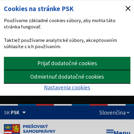
Cookies na stránke PSK
Používame základné cookies súbory, aby mohla táto
stránka fungovať.
Taktiež používame analytické súbory, akceptovaním
súhlasíte s ich používaním.
Prijať dodatočné cookies
Odmietnuť dodatočné cookies
Nastavenia cookies
SK
PSK
Doména psk.sk je oficiálna
Menu