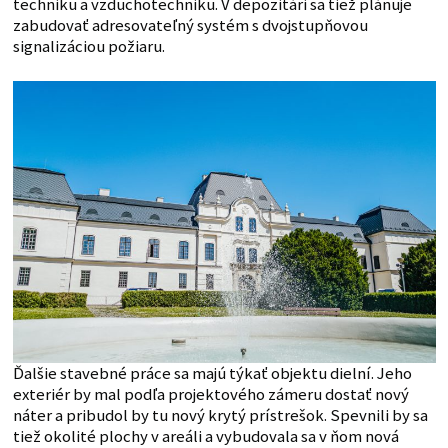
techniku a vzduchotechniku. V depozitári sa tiež plánuje
zabudovať adresovateľný systém s dvojstupňovou
signalizáciou požiaru.
Ďalšie stavebné práce sa majú týkať objektu dielní. Jeho
exteriér by mal podľa projektového zámeru dostať nový
náter a pribudol by tu nový krytý prístrešok. Spevnili by sa
tiež okolité plochy v areáli a vybudovala sa v ňom nová