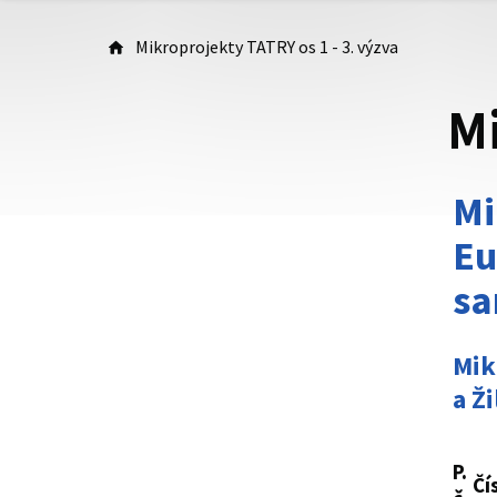
Mikroprojekty TATRY os 1 - 3. výzva
Mi
Mi
Eu
sa
Mik
a Ž
P.
Čí