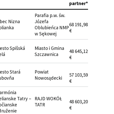
partner*
Parafia p.w. św.
bec Nizna
Józefa
68 191,98
olianka
Oblubieńca NMP
€
w Sękowej
esto Spišská
Miasto i Gmina
48 645,12
elá
Szczawnica
€
esto Stará
Powiat
57 103,59
ubovňa
Nowosądecki
€
armónia
elianske Tatry –
RAJD WOKÓŁ
48 603,20
bčianske
TATR
€
druženie