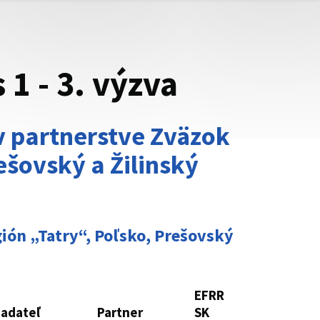
1 - 3. výzva
 v partnerstve Zväzok
ešovský a Žilinský
gión „Tatry“, Poľsko, Prešovský
EFRR
iadateľ
Partner
SK