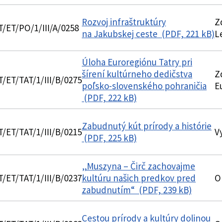
Rozvoj infraštruktúry
Z
T/ET/PO/1/III/A/0258
na Jakubskej ceste (PDF, 221 kB)
L
Úloha Euroregiónu Tatry pri
šírení kultúrneho dedičstva
Z
T/ET/TAT/1/III/B/0275
poľsko-slovenského pohraničia
E
(PDF, 222 kB)
Zabudnutý kút prírody a histórie
T/ET/TAT/1/III/B/0215
V
(PDF, 225 kB)
„Muszyna – Čirč zachovajme
T/ET/TAT/1/III/B/0237
kultúru našich predkov pred
O
zabudnutím“ (PDF, 239 kB)
Cestou prírody a kultúry dolinou