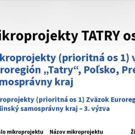
kroprojekty TATRY os 
kroprojekty (prioritná os 1)
roregión „Tatry“, Poľsko, Pr
mosprávny kraj
roprojekty (prioritná os 1) Zväzok Eurore
ilinský samosprávny kraj – 3. výzva
slo mikroprojektu
Názov mikroprojektu
Ž