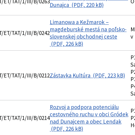
T/ET/TAT/1/III/B/0263
O
Dunajca (PDF, 220 kB)
Limanowa a Kežmarok –
magdeburské mestá na poľsko-
M
T/ET/TAT/1/III/B/0242
slovenskej obchodnej ceste
v
(PDF, 226 kB)
P
S
P
T/ET/TAT/1/III/B/0212
Zástavka Kultúra (PDF, 223 kB)
P
P
S
Rozvoj a podpora potenciálu
P
cestovného ruchu v obci Gródek
T/ET/TAT/1/III/B/0214
P
nad Dunajcem a obec Lendak
H
(PDF, 226 kB)