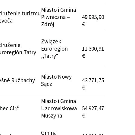
Miasto i Gmina
druženie turizmu
Piwniczna –
49 995,90
evoča
Zdrój
€
Związek
druženie
Euroregion
11 300,91
uroregión Tatry
„Tatry“
€
Miasto Nowy
yšné Ružbachy
43 771,75
Sącz
€
Miasto i Gmina
bec Cirč
Uzdrowiskowa
54 927,47
Muszyna
€
Gmina