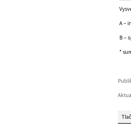
Vysve
A – 
B – 
* su
Publi
Aktua
Tlač