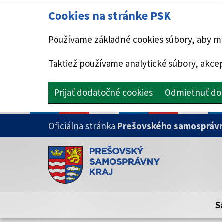
Cookies na stránke PSK
Používame základné cookies súbory, aby mo
Taktiež používame analytické súbory, akcep
Prijať dodatočné cookies
Odmietnuť do
PRESKOČIŤ NA HLAVNÝ OBSAH
Oficiálna stránka
Prešovského samosprávn
Doména psk.sk je oficiálna
Toto je oficiálna webová stránka Prešovsk
Oficiálne stránky využívajú doménu psk.sk.
S