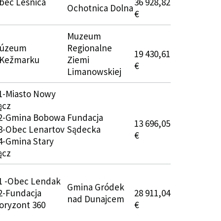
bec Lesnica
36 928,82
Ochotnica Dolna
€
Muzeum
úzeum
Regionalne
19 430,61
 Kežmarku
Ziemi
€
Limanowskiej
1-Miasto Nowy
ącz
2-Gmina Bobowa
Fundacja
13 696,05
3-Obec Lenartov
Sądecka
€
4-Gmina Stary
ącz
1 -Obec Lendak
Gmina Gródek
2-Fundacja
28 911,04
nad Dunajcem
oryzont 360
€