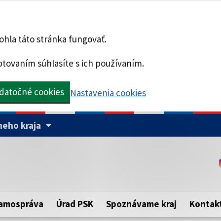
hla táto stránka fungovať.
tovaním súhlasíte s ich používaním.
datočné cookies
Nastavenia cookies
eho kraja
Táto stránka je zabezpe
Buďte pozorní a vždy sa ui
ého samosprávneho kraja.
zabezpečenú webovú strá
https:// pred názvom dom
amospráva
Úrad PSK
Spoznávame kraj
Kontak