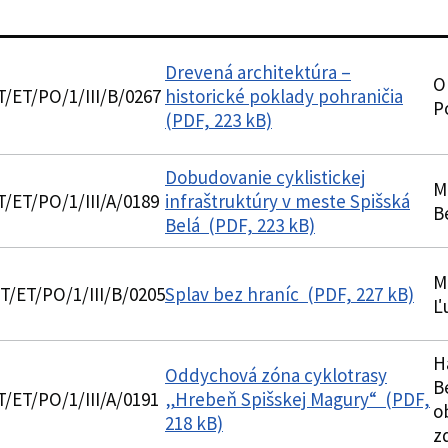
Drevená architektúra –
O
T/ET/PO/1/III/B/0267
historické poklady pohraničia
P
(PDF, 223 kB)
Dobudovanie cyklistickej
M
T/ET/PO/1/III/A/0189
infraštruktúry v meste Spišská
B
Belá (PDF, 223 kB)
M
T/ET/PO/1/III/B/0205
Splav bez hraníc (PDF, 227 kB)
Ľ
H
Oddychová zóna cyklotrasy
B
T/ET/PO/1/III/A/0191
„Hrebeň Spišskej Magury“ (PDF,
o
218 kB)
z