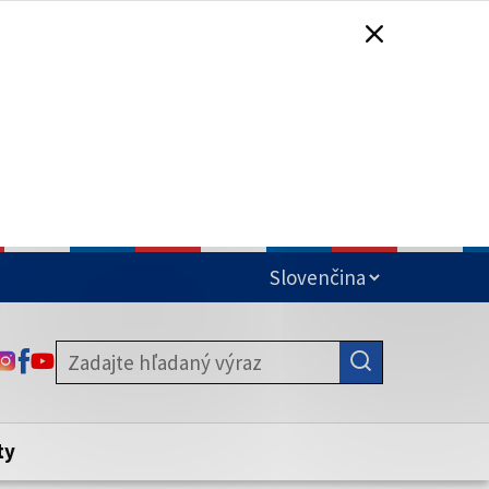
čená
ODKAZ SA OTVORÍ NA NOVEJ KARTE
ODKAZ SA OTVORÍ NA NOVEJ KARTE
ODKAZ SA OTVORÍ NA NOVEJ KARTE
stite, že zdieľate informácie iba cez
nku. Zabezpečená stránka vždy začína
ény webového sídla.
ty