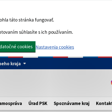
hla táto stránka fungovať.
tovaním súhlasíte s ich používaním.
datočné cookies
Nastavenia cookies
eho kraja
Táto stránka je zabezpe
Buďte pozorní a vždy sa ui
ého samosprávneho kraja.
zabezpečenú webovú strá
https:// pred názvom dom
amospráva
Úrad PSK
Spoznávame kraj
Kontak