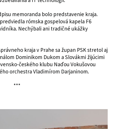
vzdelávania a IT technológií.
pisu memoranda bolo predstavenie kraja.
predviedla rómska gospelová kapela F6
vidníka. Nechýbali ani tradičné ukážky
rávneho kraja v Prahe sa župan PSK stretol aj
inálom Dominikom Dukom a Slovákmi žijúcimi
lovensko-českého klubu Naďou Vokušovou
ého orchestra Vladimírom Darjaninom.
***