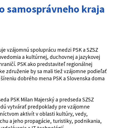
o samosprávneho kraja
e vzájomnú spoluprácu medzi PSK a SZSZ
ovedomia a kultúrnej, duchovnej a jazykovej
ahraničí. PSK ako predstaviteľ regionálnej
e združenie by sa mali tiež vzájomne podieľať
k šíreniu dobrého mena PSK a Slovenska doma
seda PSK Milan Majerský a predseda SZSZ
 budú vytvárať predpoklady pre vzájomne
ctvom aktivít v oblasti kultúry, vedy,
chu a jeho propagácie, turistiky, podnikania,