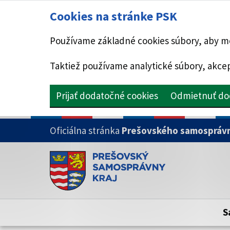
Cookies na stránke PSK
Používame základné cookies súbory, aby mo
Taktiež používame analytické súbory, akcep
Prijať dodatočné cookies
Odmietnuť do
PRESKOČIŤ NA HLAVNÝ OBSAH
Oficiálna stránka
Prešovského samosprávn
Doména psk.sk je oficiálna
Toto je oficiálna webová stránka Prešovsk
Oficiálne stránky využívajú doménu psk.sk.
S