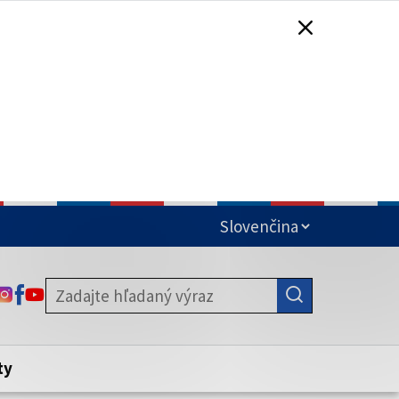
čená
ODKAZ SA OTVORÍ NA NOVEJ KARTE
ODKAZ SA OTVORÍ NA NOVEJ KARTE
ODKAZ SA OTVORÍ NA NOVEJ KARTE
stite, že zdieľate informácie iba cez
nku. Zabezpečená stránka vždy začína
ény webového sídla.
ty