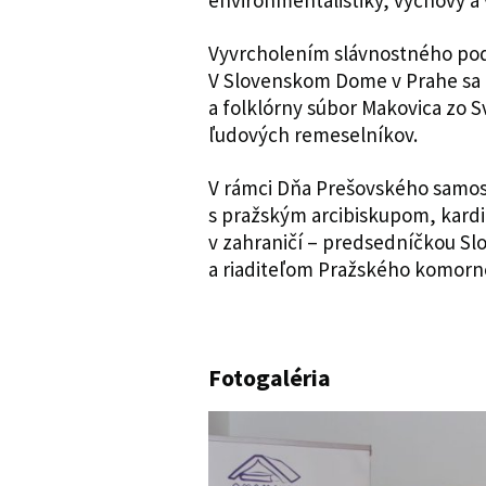
environmentalistiky, výchovy a 
Vyvrcholením slávnostného pod
V Slovenskom Dome v Prahe sa 
a folklórny súbor Makovica zo S
ľudových remeselníkov.
V rámci Dňa Prešovského samosp
s pražským arcibiskupom, kard
v zahraničí – predsedníčkou S
a riaditeľom Pražského komorn
Fotogaléria