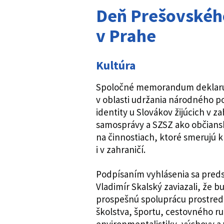
Deň Prešovskéh
v Prahe
Kultúra
Spoločné memorandum deklaruj
v oblasti udržania národného p
identity u Slovákov žijúcich v z
samosprávy a SZSZ ako občiansk
na činnostiach, ktoré smerujú 
i v zahraničí.
Podpísaním vyhlásenia sa pred
Vladimír Skalský zaviazali, že
prospešnú spoluprácu prostrední
školstva, športu, cestovného ru