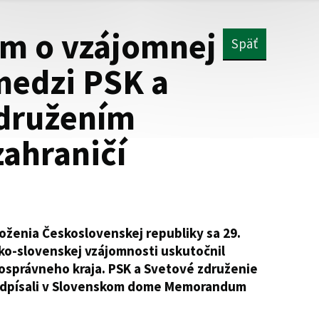
 o vzájomnej
Späť
medzi PSK a
družením
zahraničí
aloženia Československej republiky sa 29.
ko-slovenskej vzájomnosti uskutočnil
správneho kraja. PSK a Svetové združenie
podpísali v Slovenskom dome Memorandum