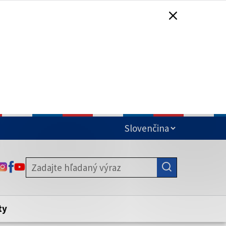
čená
ODKAZ SA OTVORÍ NA NOVEJ KARTE
ODKAZ SA OTVORÍ NA NOVEJ KARTE
ODKAZ SA OTVORÍ NA NOVEJ KARTE
stite, že zdieľate informácie iba cez
nku. Zabezpečená stránka vždy začína
ény webového sídla.
ty