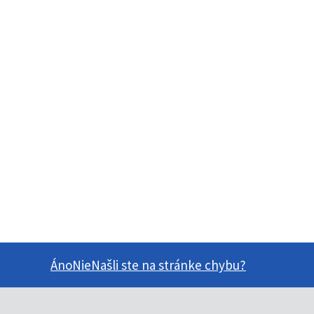
Áno
Nie
Našli ste na stránke chybu?