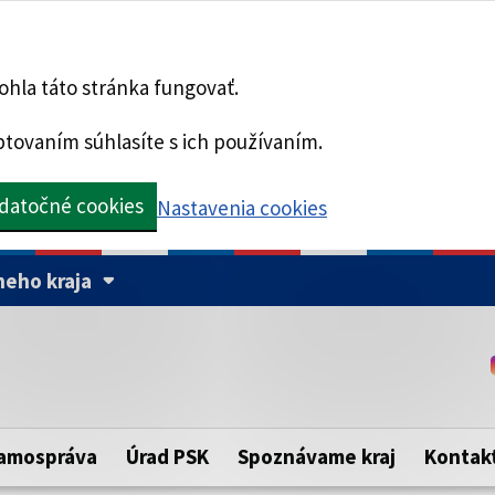
hla táto stránka fungovať.
tovaním súhlasíte s ich používaním.
datočné cookies
Nastavenia cookies
eho kraja
Táto stránka je zabezpe
Buďte pozorní a vždy sa ui
ého samosprávneho kraja.
zabezpečenú webovú strá
https:// pred názvom dom
amospráva
Úrad PSK
Spoznávame kraj
Kontak