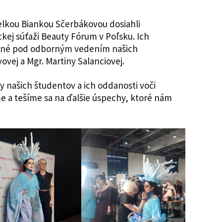
elkou Biankou Sčerbákovou dosiahli
ckej súťaži Beauty Fórum v Poľsku. Ich
enené pod odborným vedením našich
ovej a Mgr. Martiny Salanciovej.
y našich študentov a ich oddanosti voči
 a tešíme sa na ďalšie úspechy, ktoré nám