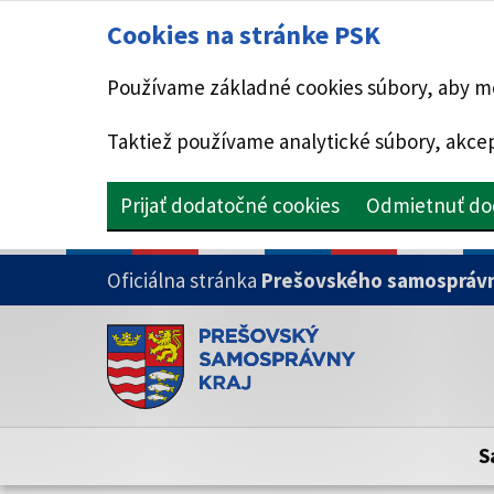
Cookies na stránke PSK
Používame základné cookies súbory, aby mo
Taktiež používame analytické súbory, akcep
Prijať dodatočné cookies
Odmietnuť do
PRESKOČIŤ NA HLAVNÝ OBSAH
Oficiálna stránka
Prešovského samosprávn
Doména psk.sk je oficiálna
Toto je oficiálna webová stránka Prešovsk
Oficiálne stránky využívajú doménu psk.sk.
S