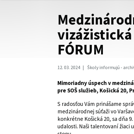
Medzinárod
vizážistick
FÓRUM
12. 03. 2024
Školy informujú - archi
Mimoriadny úspech v medzinár
pre SOŠ služieb, Košická 20, 
S radosťou Vám prinášame sprá
medzinárodnej súťaži vo Varšav
konkrétne Košická 20, sa dňa 9. 
udalosti. Naši talentovaní žiaci
stopu.