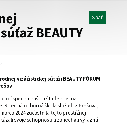
nej
Späť
á súťaž BEAUTY
v
odnej vizážistickej súťaži BEAUTY FÓRUM
Prešov
vu o úspechu našich študentov na
e. Stredná odborná škola služieb z Prešova,
marca 2024 zúčastnila tejto prestížnej
 ukázali svoje schopnosti a zanechali výraznú