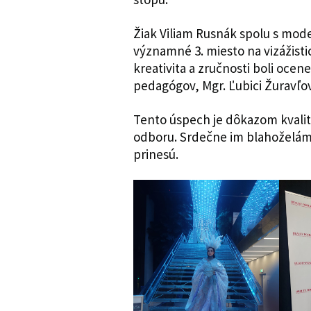
Žiak Viliam Rusnák spolu s mod
významné 3. miesto na vizážisti
kreativita a zručnosti boli oc
pedagógov, Mgr. Ľubici Žuravľov
Tento úspech je dôkazom kvalit
odboru. Srdečne im blahoželáme
prinesú.