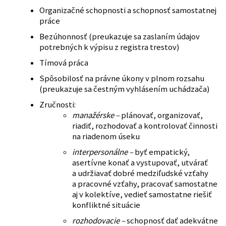
Organizačné schopnosti a schopnosť samostatnej
práce
Bezúhonnosť (preukazuje sa zaslaním údajov
potrebných k výpisu z registra trestov)
Tímová práca
Spôsobilosť na právne úkony v plnom rozsahu
(preukazuje sa čestným vyhlásením uchádzača)
Zručnosti:
manažérske –
plánovať, organizovať,
riadiť, rozhodovať a kontrolovať činnosti
na riadenom úseku
interpersonálne –
byť empatický,
asertívne konať a vystupovať, utvárať
a udržiavať dobré medziľudské vzťahy
a pracovné vzťahy, pracovať samostatne
aj v kolektíve, vedieť samostatne riešiť
konfliktné situácie
rozhodovacie –
schopnosť dať adekvátne