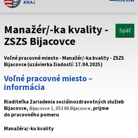
Toto je oficiálna webová stránka Prešovského
samosprávneho kraja. Oficiálne stránky využívajú doménu
psk.sk.
Manažér/-ka kvality -
Späť
Táto stránka je zabezpečená
ZSZS Bijacovce
Buďte pozorní a vždy sa uistite, že zdieľate informácie iba
cez zabezpečenú webovú stránku. Zabezpečená stránka
Voľné pracovné miesto - Manažér/-ka kvality - ZSZS
vždy začína https:// pred názvom domény webového sídla.
Bijacovce (uzávierka žiadostí: 17.04.2025)
Voľné pracovné miesto –
informácia
Riaditeľka
Zariadenia sociálnozdravotných služieb
Bijacovce
,
Bijacovce 1, 053 06 Bijacovce,
prijme
do pracovného pomeru
Manažéra/-ku kvality