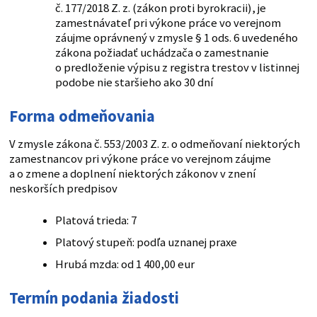
č. 177/2018 Z. z. (zákon proti byrokracii), je
zamestnávateľ pri výkone práce vo verejnom
záujme oprávnený v zmysle § 1 ods. 6 uvedeného
zákona požiadať uchádzača o zamestnanie
o predloženie výpisu z registra trestov v listinnej
podobe nie staršieho ako 30 dní
Forma odmeňovania
V zmysle zákona č. 553/2003 Z. z. o odmeňovaní niektorých
zamestnancov pri výkone práce vo verejnom záujme
a o zmene a doplnení niektorých zákonov v znení
neskorších predpisov
Platová trieda: 7
Platový stupeň: podľa uznanej praxe
Hrubá mzda: od 1 400,00 eur
Termín podania žiadosti