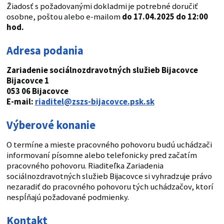
Žiadosť s požadovanými dokladmi je potrebné doručiť
osobne, poštou alebo e-mailom
do 17.04.2025 do 12:00
hod.
Adresa podania
Zariadenie sociálnozdravotných služieb Bijacovce
Bijacovce 1
053 06 Bijacovce
E-mail:
riaditel@zszs-bijacovce.psk.sk
Výberové konanie
O termíne a mieste pracovného pohovoru budú uchádzači
informovaní písomne alebo telefonicky pred začatím
pracovného pohovoru. Riaditeľka Zariadenia
sociálnozdravotných služieb Bijacovce si vyhradzuje právo
nezaradiť do pracovného pohovoru tých uchádzačov, ktorí
nespĺňajú požadované podmienky.
Kontakt