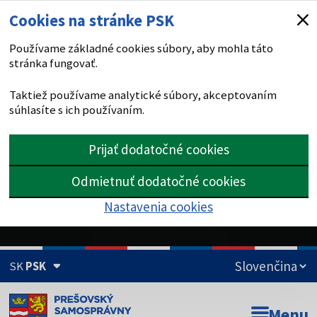
Cookies na stránke PSK
Používame základné cookies súbory, aby mohla táto
stránka fungovať.
Taktiež používame analytické súbory, akceptovaním
súhlasíte s ich používaním.
Prijať dodatočné cookies
Odmietnuť dodatočné cookies
Nastavenia cookies
SK
PSK
Doména psk.sk je oficiálna
Menu