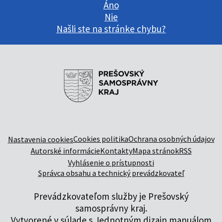
Áno
Nie
Našli ste na stránke chybu?
Cookies politika
Ochrana osobných údajov
Nastavenia cookies
Autorské informácie
Kontakty
Mapa stránok
RSS
Vyhlásenie o prístupnosti
Správca obsahu a technický prevádzkovateľ
Prevádzkovateľom služby je Prešovský
samosprávny kraj.
Vytvorené v súlade s
Jednotným dizajn manuálom