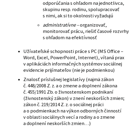
odporúčania s ohľadom na jednotlivca,
skupinu resp. rodinu, spolupracovať
s nimi, ak si to okolnosti vyžadujú
administratívne –
organizovať,
monitorovať prácu, riešiť časové rozvrhy
s ohľadom na efektívnosť
Užívateľské schopnosti práce s PC (MS Office –
Word, Excel, PowerPoint, Internet), vítaná prax
v aplikáciách informačných systémov sociálnej
evidencie prijímateľov (nie je podmienkou)
Znalosť príslušnej legislatívy (najmä zákon
č. 448/2008 Z. z. a o zmene a doplnení zákona
č. 455/1991 Zb. o živnostenskom podnikaní
(živnostenský zákon) v znení neskorších zmien;
zákon č. 219/2014 Z. z. o sociálnej práci
a o podmienkach na výkon odborných činností
v oblasti sociálnych vecí a rodiny a o zmene
a doplnení neskorších zmien…)