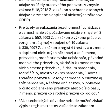
údajov na účely pracovného pohovoru v zmysle
zákona č. 18/2018 Z. z. (zákon o ochrane osobných
údajov a o zmene a doplnení niektorých zákonov –
GDPR)
Pre účely preukázania bezúhonností uchádzača
o zamestnanie sú požadované údaje v zmysle § 3
zákona č. 552/2003 Z. z. (zákon o výkone práce vo
verejnom záujme) v spojení s § 10 zákona
č. 330/2007 Z. z. (zákon o registri trestov a o zmene
a doplnení niektorých zákonov) a to: 1. meno,
priezvisko, rodné priezvisko uchádzača, pôvodné
meno alebo priezvisko, ak došlo k zmene mena
alebo zmene priezviska, 2. dátum narodenia,
rodné číslo, miesto a okres narodenia, 3. adresu
trvalého pobytu a u osoby narodenej v cudzine aj
štát narodenia, 4. štátne občianstvo, 5. pohlavie,
6. číslo občianskeho preukazu alebo číslo pasu,
7. meno, priezvisko a rodné priezvisko rodičov*
*Ak z technických dôvodov nebude možné získať
výpis z registra trestov v súlade so zákonom