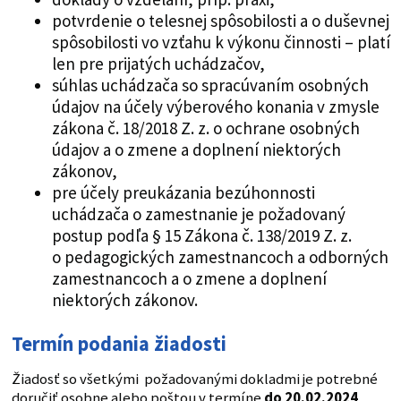
potvrdenie o telesnej spôsobilosti a o duševnej
spôsobilosti vo vzťahu k výkonu činnosti – platí
len pre prijatých uchádzačov,
súhlas uchádzača so spracúvaním osobných
údajov na účely výberového konania v zmysle
zákona č. 18/2018 Z. z. o ochrane osobných
údajov a o zmene a doplnení niektorých
zákonov,
pre účely preukázania bezúhonnosti
uchádzača o zamestnanie je požadovaný
postup podľa § 15 Zákona č. 138/2019 Z. z.
o pedagogických zamestnancoch a odborných
zamestnancoch a o zmene a doplnení
niektorých zákonov.
Termín podania žiadosti
Žiadosť so všetkými požadovanými dokladmi je potrebné
doručiť osobne alebo poštou v termíne
do 20.02.2024
.