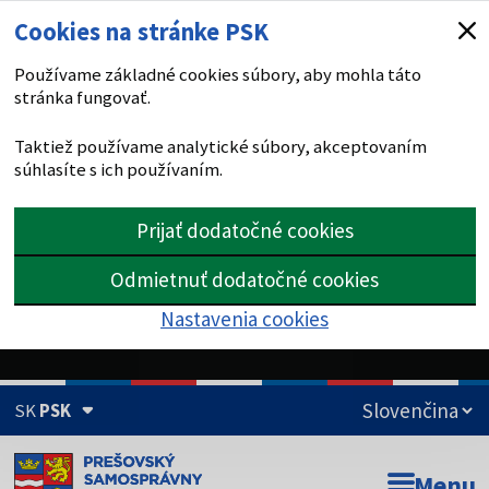
Cookies na stránke PSK
Používame základné cookies súbory, aby mohla táto
stránka fungovať.
Taktiež používame analytické súbory, akceptovaním
súhlasíte s ich používaním.
Prijať dodatočné cookies
Odmietnuť dodatočné cookies
Nastavenia cookies
SK
PSK
Doména psk.sk je oficiálna
Menu