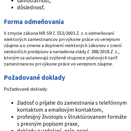
samostatnosť,
dôslednosť.
Forma odmeňovania
V zmysle zákona NR SR č. 553/2003 Z. z. o odmeňovaní
niektorých zamestnancov pri výkone práce vo verejnom
záujme a o zmene a doplnení niektorých zákonov v znení
neskorších predpisov a nariadenia vlády č. 388/2018 Z. z.,
ktorým sa ustanovujú zvýšené stupnice platových taríf
zamestnancov pri výkone práce vo verejnom záujme.
Požadované doklady
Požadované doklady:
žiadosť o prijatie do zamestnania s telefónnym
kontaktom a emailovým kontaktom,
profesijný životopis v štruktúrovanom formáte
s presným popisom praxe,
doklady o vzdelaní, príp. praxi,