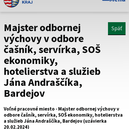
Toto je oficiálna webová stránka Prešovského
samosprávneho kraja. Oficiálne stránky využívajú doménu
psk.sk.
Majster odbornej
Späť
Táto stránka je zabezpečená
výchovy v odbore
čašník, servírka, SOŠ
Buďte pozorní a vždy sa uistite, že zdieľate informácie iba
cez zabezpečenú webovú stránku. Zabezpečená stránka
ekonomiky,
vždy začína https:// pred názvom domény webového sídla.
hotelierstva a služieb
Jána Andraščíka,
Bardejov
Voľné pracovné miesto - Majster odbornej výchovy v
odbore čašník, servírka, SOŠ ekonomiky, hotelierstva
a služieb Jána Andraščíka, Bardejov (uzávierka
20.02.2024)