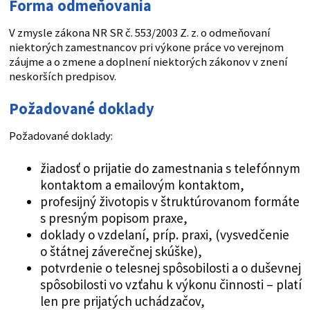
Forma odmeňovania
V zmysle zákona NR SR č. 553/2003 Z. z. o odmeňovaní
niektorých zamestnancov pri výkone práce vo verejnom
záujme a o zmene a doplnení niektorých zákonov v znení
neskorších predpisov.
Požadované doklady
Požadované doklady:
žiadosť o prijatie do zamestnania s telefónnym
kontaktom a emailovým kontaktom,
profesijný životopis v štruktúrovanom formáte
s presným popisom praxe,
doklady o vzdelaní, príp. praxi, (vysvedčenie
o štátnej záverečnej skúške),
potvrdenie o telesnej spôsobilosti a o duševnej
spôsobilosti vo vzťahu k výkonu činnosti – platí
len pre prijatých uchádzačov,