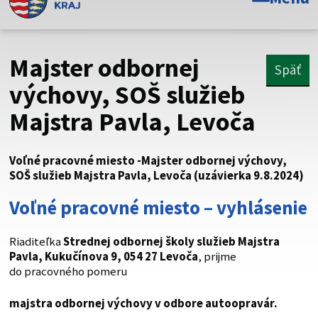
Toto je oficiálna webová stránka Prešovského
samosprávneho kraja. Oficiálne stránky využívajú doménu
psk.sk.
Majster odbornej
Späť
Táto stránka je zabezpečená
výchovy, SOŠ služieb
Majstra Pavla, Levoča
Buďte pozorní a vždy sa uistite, že zdieľate informácie iba
cez zabezpečenú webovú stránku. Zabezpečená stránka
vždy začína https:// pred názvom domény webového sídla.
Voľné pracovné miesto -Majster odbornej výchovy,
SOŠ služieb Majstra Pavla, Levoča (uzávierka 9.8.2024)
Voľné pracovné miesto – vyhlásenie
Riaditeľka
Strednej odbornej školy služieb Majstra
Pavla, Kukučínova 9, 054 27
Levoča
, prijme
do pracovného pomeru
majstra odbornej výchovy v odbore autoop
ravár
.