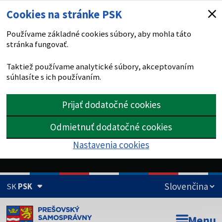
Cookies na stránke PSK
Používame základné cookies súbory, aby mohla táto
stránka fungovať.
Taktiež používame analytické súbory, akceptovaním
súhlasíte s ich používaním.
Prijať dodatočné cookies
Odmietnuť dodatočné cookies
Nastavenia cookies
SK
PSK
Doména psk.sk je oficiálna
Menu