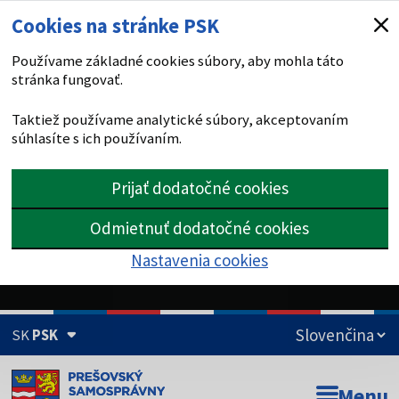
Cookies na stránke PSK
Používame základné cookies súbory, aby mohla táto
stránka fungovať.
Taktiež používame analytické súbory, akceptovaním
súhlasíte s ich používaním.
Prijať dodatočné cookies
Odmietnuť dodatočné cookies
Nastavenia cookies
SK
PSK
Doména psk.sk je oficiálna
Menu