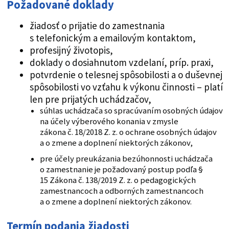
Požadované doklady
žiadosť o prijatie do zamestnania
s telefonickým a emailovým kontaktom,
profesijný životopis,
doklady o dosiahnutom vzdelaní, príp. praxi,
potvrdenie o telesnej spôsobilosti a o duševnej
spôsobilosti vo vzťahu k výkonu činnosti – platí
len pre prijatých uchádzačov,
súhlas uchádzača so spracúvaním osobných údajov
na účely výberového konania v zmysle
zákona č. 18/2018 Z. z. o ochrane osobných údajov
a o zmene a doplnení niektorých zákonov,
pre účely preukázania bezúhonnosti uchádzača
o zamestnanie je požadovaný postup podľa §
15 Zákona č. 138/2019 Z. z. o pedagogických
zamestnancoch a odborných zamestnancoch
a o zmene a doplnení niektorých zákonov.
Termín podania žiadosti