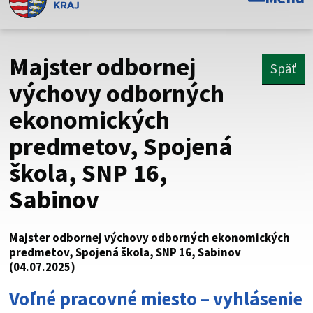
Toto je oficiálna webová stránka Prešovského
samosprávneho kraja. Oficiálne stránky využívajú doménu
psk.sk.
Majster odbornej
Späť
Táto stránka je zabezpečená
výchovy odborných
ekonomických
Buďte pozorní a vždy sa uistite, že zdieľate informácie iba
cez zabezpečenú webovú stránku. Zabezpečená stránka
predmetov, Spojená
vždy začína https:// pred názvom domény webového sídla.
škola, SNP 16,
Sabinov
Majster odbornej výchovy odborných ekonomických
predmetov, Spojená škola, SNP 16, Sabinov
(04.07.2025)
Voľné pracovné miesto – vyhlásenie