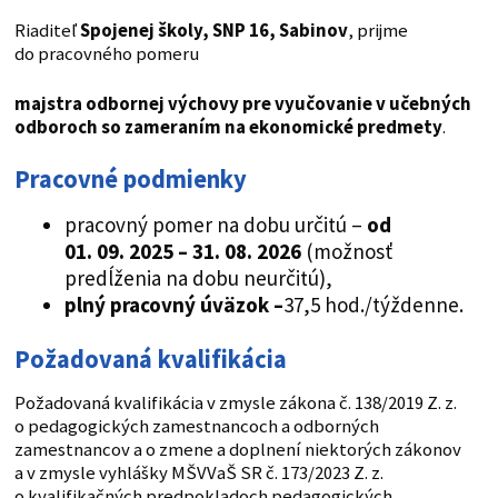
Riaditeľ
Spojenej školy, SNP 16, Sabinov
, prijme
do pracovného pomeru
majstra odbornej výchovy pre vyučovanie v učebných
odboroch so zameraním na ekonomické predmety
.
Pracovné podmienky
pracovný pomer na dobu určitú –
od
01. 09. 2025 – 31. 08. 2026
(možnosť
predĺženia na dobu neurčitú),
plný pracovný úväzok
–
37,5 hod./týždenne.
Požadovaná kvalifikácia
Požadovaná kvalifikácia v zmysle zákona č. 138/2019 Z. z.
o pedagogických zamestnancoch a odborných
zamestnancov a o zmene a doplnení niektorých zákonov
a v zmysle vyhlášky MŠVVaŠ SR č. 173/2023 Z. z.
o kvalifikačných predpokladoch pedagogických