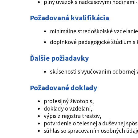
plný úväzok s nadčasovými hodinami-3
Požadovaná kvalifikácia
minimálne stredoškolské vzdelanie 
doplnkové pedagogické štúdium s kv
Ďalšie požiadavky
skúsenosti s vyučovaním odbornej
Požadované doklady
profesijný životopis,
doklady o vzdelaní,
výpis z registra trestov,
potvrdenie o telesnej a duševnej spôso
súhlas so spracovaním osobných údaj