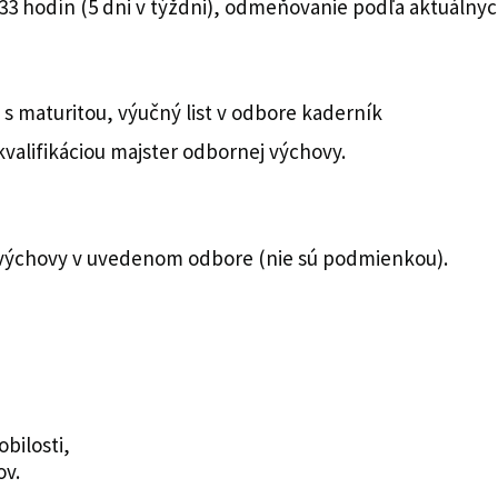
3 hodín (5 dni v týždni), odmeňovanie podľa aktuálnyc
s maturitou, výučný list v odbore kaderník
alifikáciou majster odbornej výchovy.
 výchovy v uvedenom odbore (nie sú podmienkou).
bilosti,
ov.