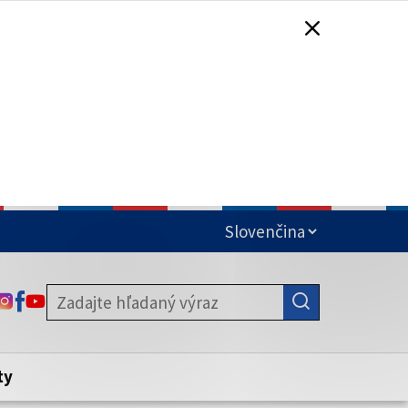
čená
ODKAZ SA OTVORÍ NA NOVEJ KARTE
ODKAZ SA OTVORÍ NA NOVEJ KARTE
ODKAZ SA OTVORÍ NA NOVEJ KARTE
stite, že zdieľate informácie iba cez
nku. Zabezpečená stránka vždy začína
ény webového sídla.
ty