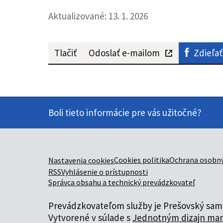
Aktualizované: 13. 1. 2026
Tlačiť
Odoslať e-mailom
Zdieľať
Boli tieto informácie pre vás užitočné?
Cookies politika
Ochrana osobný
Nastavenia cookies
RSS
Vyhlásenie o prístupnosti
Správca obsahu a technický prevádzkovateľ
Prevádzkovateľom služby je Prešovský samo
Vytvorené v súlade s
Jednotným dizajn man