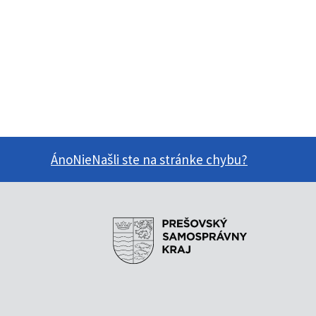
Áno
Nie
Našli ste na stránke chybu?