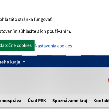
hla táto stránka fungovať.
tovaním súhlasíte s ich používaním.
datočné cookies
Nastavenia cookies
eho kraja
Táto stránka je zabezpe
Buďte pozorní a vždy sa ui
ého samosprávneho kraja.
zabezpečenú webovú strá
https:// pred názvom dom
amospráva
Úrad PSK
Spoznávame kraj
Kontak