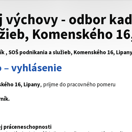
 výchovy - odbor kad
užieb, Komenského 16
k , SOŠ podnikania a služieb, Komenského 16, Lipany
 – vyhlásenie
ského 16, Lipany
, prijme do pracovného pomeru
rník
.
j práceneschopnosti