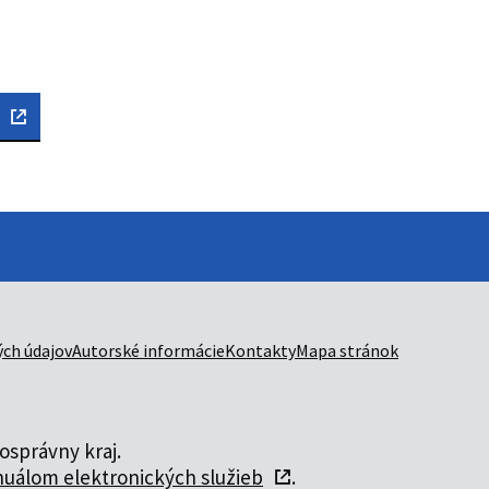
ch údajov
Autorské informácie
Kontakty
Mapa stránok
správny kraj.
uálom elektronických služieb
.