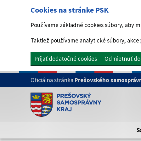
Cookies na stránke PSK
Používame základné cookies súbory, aby mo
Taktiež používame analytické súbory, akcep
Prijať dodatočné cookies
Odmietnuť do
PRESKOČIŤ NA HLAVNÝ OBSAH
Oficiálna stránka
Prešovského samosprávn
Doména psk.sk je oficiálna
Toto je oficiálna webová stránka Prešovsk
Oficiálne stránky využívajú doménu psk.sk.
S