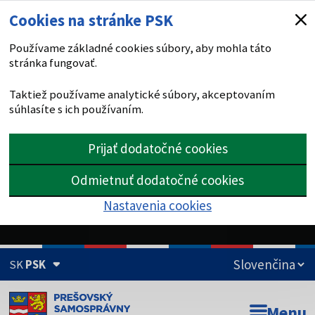
Cookies na stránke PSK
Používame základné cookies súbory, aby mohla táto
stránka fungovať.
Taktiež používame analytické súbory, akceptovaním
súhlasíte s ich používaním.
Prijať dodatočné cookies
Odmietnuť dodatočné cookies
Nastavenia cookies
SK
PSK
Doména psk.sk je oficiálna
Menu