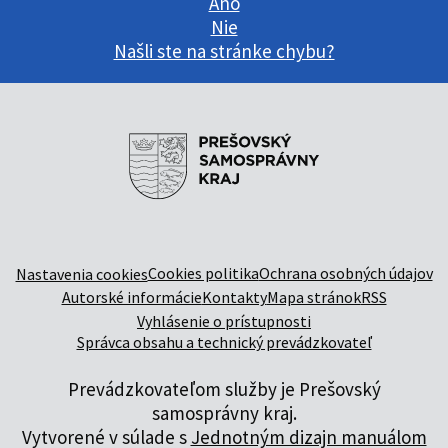
Áno
Nie
Našli ste na stránke chybu?
Cookies politika
Ochrana osobných údajov
Nastavenia cookies
Autorské informácie
Kontakty
Mapa stránok
RSS
Vyhlásenie o prístupnosti
Správca obsahu a technický prevádzkovateľ
Prevádzkovateľom služby je Prešovský
samosprávny kraj.
Vytvorené v súlade s
Jednotným dizajn manuálom