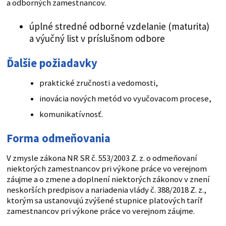
a odborných zamestnancov.
úplné stredné odborné vzdelanie (maturita)
a výučný list v príslušnom odbore
Ďalšie požiadavky
praktické zručnosti a vedomosti,
inovácia nových metód vo vyučovacom procese,
komunikatívnosť.
Forma odmeňovania
V zmysle zákona NR SR č. 553/2003 Z. z. o odmeňovaní
niektorých zamestnancov pri výkone práce vo verejnom
záujme a o zmene a doplnení niektorých zákonov v znení
neskorších predpisov a nariadenia vlády č. 388/2018 Z. z.,
ktorým sa ustanovujú zvýšené stupnice platových taríf
zamestnancov pri výkone práce vo verejnom záujme.