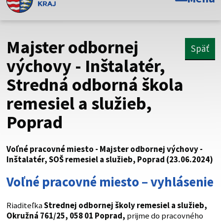
Toto je oficiálna webová stránka Prešovského
samosprávneho kraja. Oficiálne stránky využívajú doménu
psk.sk.
Majster odbornej
Späť
Táto stránka je zabezpečená
výchovy - Inštalatér,
Stredná odborná škola
Buďte pozorní a vždy sa uistite, že zdieľate informácie iba
cez zabezpečenú webovú stránku. Zabezpečená stránka
remesiel a služieb,
vždy začína https:// pred názvom domény webového sídla.
Poprad
Voľné pracovné miesto - Majster odbornej výchovy -
Inštalatér, SOŠ remesiel a služieb, Poprad (23.06.2024)
Voľné pracovné miesto – vyhlásenie
Riaditeľka
Strednej odbornej školy remesiel a služieb,
Okružná 761/25, 058 01 Poprad,
prijme do pracovného