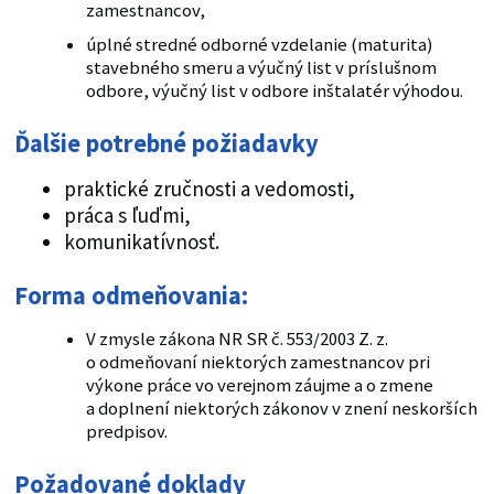
zamestnancov,
úplné stredné odborné vzdelanie (maturita)
stavebného smeru a výučný list v príslušnom
odbore, výučný list v odbore inštalatér výhodou.
Ďalšie potrebné požiadavky
praktické zručnosti a vedomosti,
práca s ľuďmi,
komunikatívnosť.
Forma odmeňovania:
V zmysle zákona NR SR č. 553/2003 Z. z.
o odmeňovaní niektorých zamestnancov pri
výkone práce vo verejnom záujme a o zmene
a doplnení niektorých zákonov v znení neskorších
predpisov.
Požadované doklady