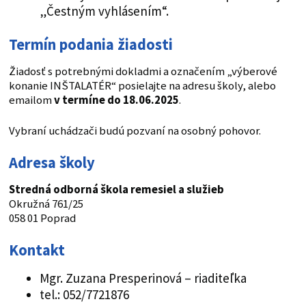
„Čestným vyhlásením“.
Termín podania žiadosti
Žiadosť s potrebnými dokladmi a označením „výberové
konanie INŠTALATÉR“ posielajte na adresu školy, alebo
emailom
v termíne do 18.06.2025
.
Vybraní uchádzači budú pozvaní na osobný pohovor.
Adresa školy
Stredná odborná škola
remesiel a služieb
Okružná 761/25
058 01 Poprad
Kontakt
Mgr. Zuzana Presperinová – riaditeľka
tel.: 052/7721876