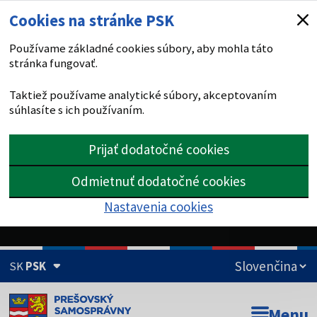
Cookies na stránke PSK
Používame základné cookies súbory, aby mohla táto
stránka fungovať.
Taktiež používame analytické súbory, akceptovaním
súhlasíte s ich používaním.
Prijať dodatočné cookies
Odmietnuť dodatočné cookies
Nastavenia cookies
SK
PSK
Doména psk.sk je oficiálna
Menu