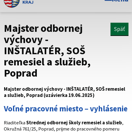
Toto je oficiálna webová stránka Prešovského
samosprávneho kraja. Oficiálne stránky využívajú doménu
psk.sk.
Majster odbornej
Späť
Táto stránka je zabezpečená
výchovy -
INŠTALATÉR, SOŠ
Buďte pozorní a vždy sa uistite, že zdieľate informácie iba
cez zabezpečenú webovú stránku. Zabezpečená stránka
remesiel a služieb,
vždy začína https:// pred názvom domény webového sídla.
Poprad
Majster odbornej výchovy - INŠTALATÉR, SOŠ remesiel
a služieb, Poprad (uzávierka 19.06.2025)
Voľné pracovné miesto – vyhlásenie
Riaditeľka
Strednej odbornej školy remesiel a služieb
,
Okružná 761/25, Poprad, prijme do pracovného pomeru