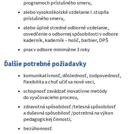
programoch príslušného smeru,
alebo vysokoškolské vzdelanie I. stupňa
príslušného smeru,
alebo úplné stredné odborné vzdelanie,
osvedčenie o odbornej spôsobilosti v odbore
kaderník, kaderník – holič, barbier, DPŠ
prax v odbore minimálne 3 roky
Ďalšie potrebné požiadavky
komunikatívnosť, dôslednosť, zodpovednosť,
flexibilita a chuť učiť sa nové veci,
schopnosť zavádzať inovatívne metódy
do vyučovacieho procesu,
zdravotná spôsobilosť /telesná spôsobilosť
a duševná spôsobilosť /potrebná na výkon
pedagogickej činnosti,
bezúhonnosť.