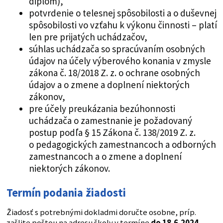
diplom),
potvrdenie o telesnej spôsobilosti a o duševnej
spôsobilosti vo vzťahu k výkonu činnosti – platí
len pre prijatých uchádzačov,
súhlas uchádzača so spracúvaním osobných
údajov na účely výberového konania v zmysle
zákona č. 18/2018 Z. z. o ochrane osobných
údajov a o zmene a doplnení niektorých
zákonov,
pre účely preukázania bezúhonnosti
uchádzača o zamestnanie je požadovaný
postup podľa § 15 Zákona č. 138/2019 Z. z.
o pedagogických zamestnancoch a odborných
zamestnancoch a o zmene a doplnení
niektorých zákonov.
Termín podania žiadosti
Žiadosť s potrebnými dokladmi doručte osobne, príp.
zašlite poštou na adresu školy v termíne
do 18.6.2024