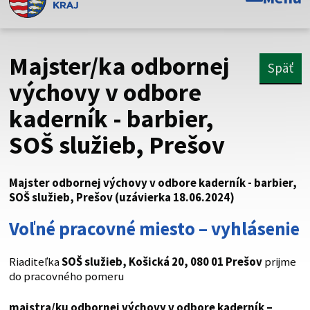
Toto je oficiálna webová stránka Prešovského
samosprávneho kraja. Oficiálne stránky využívajú doménu
psk.sk.
Majster/ka odbornej
Späť
Táto stránka je zabezpečená
výchovy v odbore
kaderník - barbier,
Buďte pozorní a vždy sa uistite, že zdieľate informácie iba
cez zabezpečenú webovú stránku. Zabezpečená stránka
SOŠ služieb, Prešov
vždy začína https:// pred názvom domény webového sídla.
Majster odbornej výchovy v odbore kaderník - barbier,
SOŠ služieb, Prešov (uzávierka 18.06.2024)
Voľné pracovné miesto – vyhlásenie
Riaditeľka
SOŠ služieb, Košická 20, 080 01 Prešov
prijme
do pracovného pomeru
majstra/ku
odbornej výchovy v odbore kaderník –