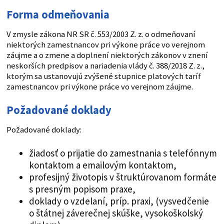
Forma odmeňovania
V zmysle zákona NR SR č. 553/2003 Z. z. o odmeňovaní
niektorých zamestnancov pri výkone práce vo verejnom
záujme a o zmene a doplnení niektorých zákonov v znení
neskorších predpisov a nariadenia vlády č. 388/2018 Z. z.,
ktorým sa ustanovujú zvýšené stupnice platových taríf
zamestnancov pri výkone práce vo verejnom záujme.
Požadované doklady
Požadované doklady:
žiadosť o prijatie do zamestnania s telefónnym
kontaktom a emailovým kontaktom,
profesijný životopis v štruktúrovanom formáte
s presným popisom praxe,
doklady o vzdelaní, príp. praxi, (vysvedčenie
o štátnej záverečnej skúške, vysokoškolský