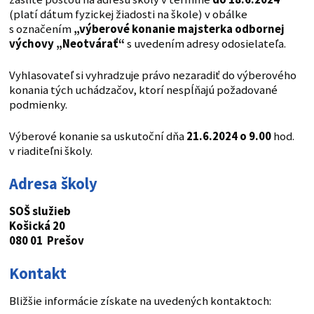
(platí dátum fyzickej žiadosti na škole) v obálke
s označením
„výberové konanie majsterka odbornej
výchovy „Neotvárať“
s uvedením adresy odosielateľa.
Vyhlasovateľ si vyhradzuje právo nezaradiť do výberového
konania tých uchádzačov, ktorí nespĺňajú požadované
podmienky.
Výberové konanie sa uskutoční dňa
21.6.2024 o 9.00
hod.
v riaditeľni školy.
Adresa školy
SOŠ služieb
Košická 20
080 01 Prešov
Kontakt
Bližšie informácie získate na uvedených kontaktoch: