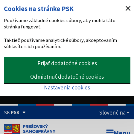
Cookies na stránke PSK
Používame základné cookies súbory, aby mohla táto
stránka fungovať.
Taktiež používame analytické súbory, akceptovaním
súhlasíte s ich používaním.
Prijať dodatočné cookies
Odmietnuť dodatočné cookies
Nastavenia cookies
SK
PSK
Doména psk.sk je oficiálna
Menu