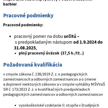
barbier
.
Pracovné podmienky
Pracovné podmienky:
pracovný pomer na dobu
určitú –
s predpokladaným nástupom
od 1.9.2024 do
31.08.2025
,
plný pracovný úväzok (37,5 h./tt..)
Požadovaná kvalifikácia
v zmysle zákona č. 138/2019 Z. z. o pedagogických
zamestnancoch a odborných zamestnancov a o zmene
a doplnení niektorých zákonov a v zmysle vyhlášky MŠVVaŠ
SR č. 173/2023 Z. z. o kvalifikačných predpokladoch
pedagogických zamestnancov a odborných zamestnancov
vysokoškolské vzdelanie II. stupňa v študijných