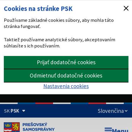
Cookies na stránke PSK
Používame základné cookies súbory, aby mohla táto
stránka fungovať.
Taktiež používame analytické súbory, akceptovaním
súhlasíte s ich používaním.
Prijať dodatočné cookies
Odmietnuť dodatočné cookies
Nastavenia cookies
SK
PSK
Doména psk.sk je oficiálna
Menu