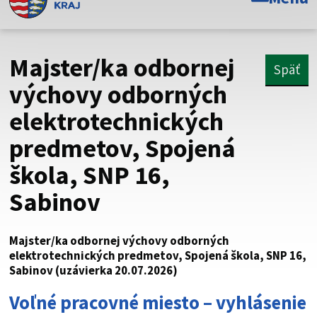
Toto je oficiálna webová stránka Prešovského
samosprávneho kraja. Oficiálne stránky využívajú doménu
psk.sk.
Majster/ka odbornej
Späť
Táto stránka je zabezpečená
výchovy odborných
elektrotechnických
Buďte pozorní a vždy sa uistite, že zdieľate informácie iba
cez zabezpečenú webovú stránku. Zabezpečená stránka
predmetov, Spojená
vždy začína https:// pred názvom domény webového sídla.
škola, SNP 16,
Sabinov
Majster/ka odbornej výchovy odborných
elektrotechnických predmetov, Spojená škola, SNP 16,
Sabinov (uzávierka 20.07.2026)
Voľné pracovné miesto – vyhlásenie