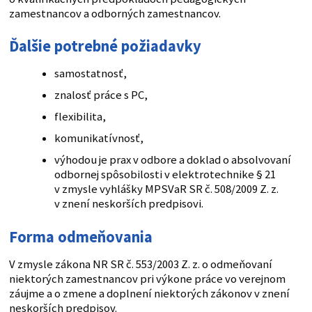
zamestnancov a odborných zamestnancov.
Ďalšie potrebné požiadavky
samostatnosť,
znalosť práce s PC,
flexibilita,
komunikatívnosť,
výhodou je prax v odbore a doklad o absolvovaní
odbornej spôsobilosti v elektrotechnike § 21
v zmysle vyhlášky MPSVaR SR č. 508/2009 Z. z.
v znení neskorších predpisovi.
Forma odmeňovania
V zmysle zákona NR SR č. 553/2003 Z. z. o odmeňovaní
niektorých zamestnancov pri výkone práce vo verejnom
záujme a o zmene a doplnení niektorých zákonov v znení
neskorších predpisov.