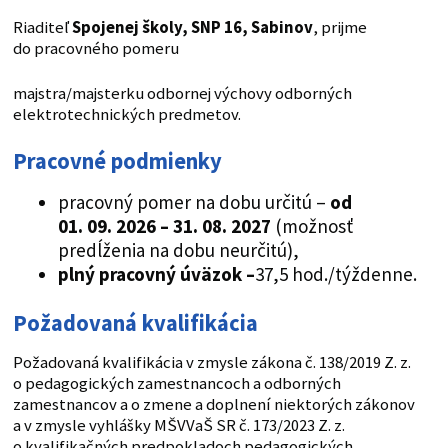
Riaditeľ
Spojenej školy, SNP 16, Sabinov
, prijme
do pracovného pomeru
majstra/majsterku odbornej výchovy odborných
elektrotechnických predmetov.
Pracovné podmienky
pracovný pomer na dobu určitú –
od
01. 09. 2026 – 31. 08. 2027
(možnosť
predĺženia na dobu neurčitú),
plný pracovný úväzok
–
37,5 hod./týždenne.
Požadovaná kvalifikácia
Požadovaná kvalifikácia v zmysle zákona č. 138/2019 Z. z.
o pedagogických zamestnancoch a odborných
zamestnancov a o zmene a doplnení niektorých zákonov
a v zmysle vyhlášky MŠVVaŠ SR č. 173/2023 Z. z.
o kvalifikačných predpokladoch pedagogických