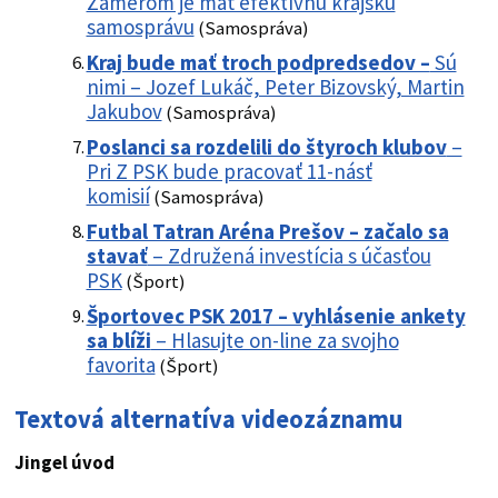
Zámerom je mať efektívnu krajskú
samosprávu
(Samospráva)
Kraj bude mať troch podpredsedov –
Sú
nimi – Jozef Lukáč, Peter Bizovský, Martin
Jakubov
(Samospráva)
Poslanci sa rozdelili do štyroch klubov
–
Pri Z PSK bude pracovať 11-násť
komisií
(Samospráva)
Futbal Tatran Aréna Prešov – začalo sa
stavať
– Združená investícia s účasťou
PSK
(Šport)
Športovec PSK 2017 – vyhlásenie ankety
sa blíži
– Hlasujte on-line za svojho
favorita
(Šport)
Textová alternatíva videozáznamu
Jingel úvod