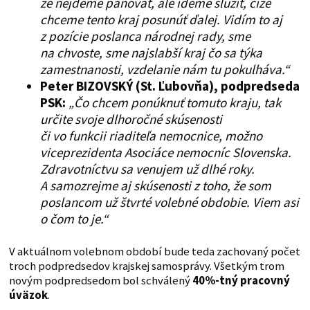
že nejdeme panovať, ale ideme slúžiť, čiže
chceme tento kraj posunúť ďalej. Vidím to aj
z pozície poslanca národnej rady, sme
na chvoste, sme najslabší kraj čo sa týka
zamestnanosti, vzdelanie nám tu pokulháva.“
Peter BIZOVSKÝ
(St. Ľubovňa), podpredseda
PSK:
„Čo chcem ponúknuť tomuto kraju, tak
určite svoje dlhoročné skúsenosti
či vo funkcii riaditeľa nemocnice, možno
viceprezidenta Asociáce nemocníc Slovenska.
Zdravotníctvu sa venujem už dlhé roky.
A samozrejme aj skúsenosti z toho, že som
poslancom už štvrté volebné obdobie. Viem asi
o čom to je.“
V aktuálnom volebnom období bude teda zachovaný počet
troch podpredsedov krajskej samosprávy. Všetkým trom
novým podpredsedom bol schválený
40%-tný pracovný
úväzok
.