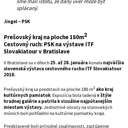
sme mali istotu, že daný úver môže byť
splácaný.
Jingel – PSK
2
Prešovský kraj na ploche 180m
Cestovný ruch: PSK na výstave ITF
Slovakiatour v Bratislave
V Bratislave sa v dňoch
25. až 28. januára
konala
najväčšia
slovenská výstava cestovného ruchu ITF Slovakiatour
2018.
2
Prešovský kraj sa predstavil na ploche 180 m
ako kraj
kultúrnych pamiatok
. Expozícia bola ladená
v štýle
hradnej galérie a patrila k vizuálne najpútavejším
miestam výstavy.
Jednotlivé obrazy na starovekých
múroch boli pohľadmi na kultúrne pamiatky kraja.
Predstavené boli prírodné zaujímavosti, zastúpenie