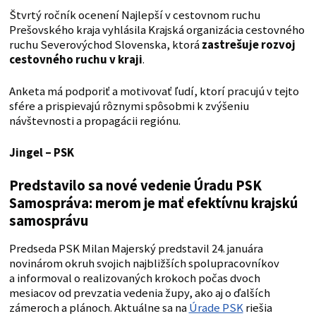
Štvrtý ročník ocenení Najlepší v cestovnom ruchu
Prešovského kraja vyhlásila Krajská organizácia cestovného
ruchu Severovýchod Slovenska, ktorá
zastrešuje rozvoj
cestovného ruchu v kraji
.
Anketa má podporiť a motivovať ľudí, ktorí pracujú v tejto
sfére a prispievajú rôznymi spôsobmi k zvýšeniu
návštevnosti a propagácii regiónu.
Jingel – PSK
Predstavilo sa nové vedenie Úradu PSK
Samospráva: merom je mať efektívnu krajskú
samosprávu
Predseda PSK Milan Majerský predstavil 24. januára
novinárom okruh svojich najbližších spolupracovníkov
a informoval o realizovaných krokoch počas dvoch
mesiacov od prevzatia vedenia župy, ako aj o ďalších
zámeroch a plánoch. Aktuálne sa na
Úrade PSK
riešia