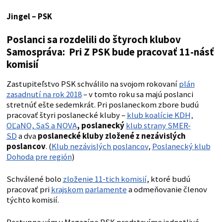
Jingel – PSK
Poslanci sa rozdelili do štyroch klubov
Samospráva: Pri Z PSK bude pracovať 11-násť
komisií
Zastupiteľstvo PSK schválilo na svojom rokovaní
plán
zasadnutí na rok 2018
– v tomto roku sa majú poslanci
stretnúť ešte sedemkrát. Pri poslaneckom zbore budú
pracovať štyri poslanecké kluby –
klub koalície KDH,
OĽaNO, SaS a NOVA
, poslanecký
klub strany SMER-
SD
a dva
poslanecké kluby zložené z nezávislých
poslancov
. (
Klub nezávislých poslancov
,
Poslanecký klub
Dohoda pre región
)
Schválené bolo
zloženie 11-tich komisií
, ktoré budú
pracovať pri
krajskom parlamente
a odmeňovanie členov
týchto komisií.