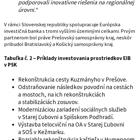
podporovali inovatívne riešenia na regionálnej
úrovni.“
V rámci Slovenskej republiky spolupracuje Európska
investičná banka s tromi vyššími územnými celkami. Prvým
partnerom bol práve Prešovský samosprávny kraj, neskôr
pribudol Bratislavský a Košický samosprávny kraj.
Tabuľka č. 2 – Príklady investovania prostriedkov EIB
v PSK
Rekonštrukcia cesty Kuzmányho v Prešove.
Odstraňovanie následkov povodní na cestách
a mostoch, na ich rekonštrukciách
a stabilizáciách zosuvov.
Modernizáciou zariadení sociálnych služieb
v Starej Ľubovni a Spišskom Podhradí.
Výstavba telocviční na OA v Starej Ľubovni
a SOŠ v Kežmarku.
Rozsiahla rekonštrukcia kaštieľa v Humennom.