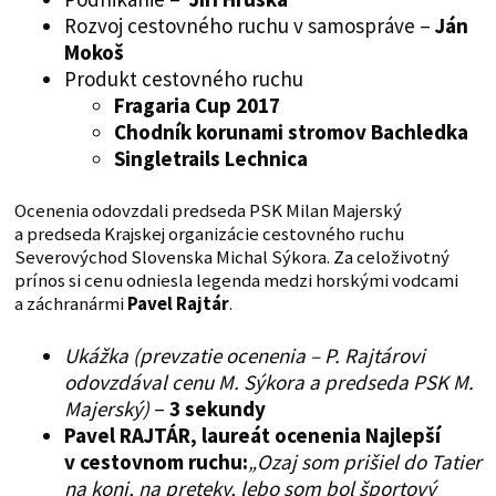
Rozvoj cestovného ruchu v samospráve –
Ján
Mokoš
Produkt cestovného ruchu
Fragaria Cup 2017
Chodník korunami stromov Bachledka
Singletrails Lechnica
Ocenenia odovzdali predseda PSK Milan Majerský
a predseda Krajskej organizácie cestovného ruchu
Severovýchod Slovenska Michal Sýkora. Za celoživotný
prínos si cenu odniesla legenda medzi horskými vodcami
a záchranármi
Pavel Rajtár
.
Ukážka (prevzatie ocenenia – P. Rajtárovi
odovzdával cenu M. Sýkora a predseda PSK M.
Majerský)
–
3 sekundy
Pavel RAJTÁR, laureát ocenenia Najlepší
v cestovnom ruchu:
„Ozaj som prišiel do Tatier
na koni, na preteky, lebo som bol športový