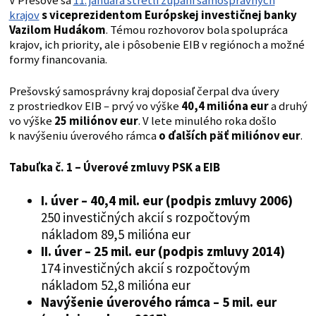
V Prešove sa
11. januára stretli župani samosprávnych
krajov
s viceprezidentom Európskej investičnej banky
Vazilom Hudákom
. Témou rozhovorov bola spolupráca
krajov, ich priority, ale i pôsobenie EIB v regiónoch a možné
formy financovania.
Prešovský samosprávny kraj doposiaľ čerpal dva úvery
z prostriedkov EIB – prvý vo výške
40,4 milióna eur
a druhý
vo výške
25 miliónov eur
. V lete minulého roka došlo
k navýšeniu úverového rámca
o ďalších päť miliónov eur
.
Tabuľka č. 1 – Úverové zmluvy PSK a EIB
I. úver – 40,4 mil. eur (podpis zmluvy 2006)
250 investičných akcií s rozpočtovým
nákladom 89,5 milióna eur
II. úver – 25 mil. eur (podpis zmluvy 2014)
174 investičných akcií s rozpočtovým
nákladom 52,8 milióna eur
Navýšenie úverového rámca – 5 mil. eur