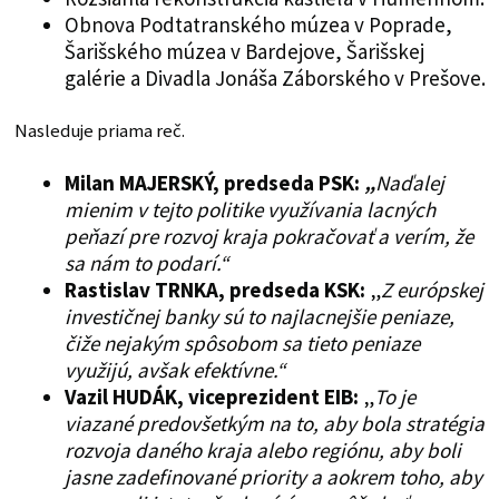
Obnova Podtatranského múzea v Poprade,
Šarišského múzea v Bardejove, Šarišskej
galérie a Divadla Jonáša Záborského v Prešove.
Nasleduje priama reč.
Milan MAJERSKÝ, predseda PSK:
„
Naďalej
mienim v tejto politike využívania lacných
peňazí pre rozvoj kraja pokračovať a verím, že
sa nám to podarí.“
Rastislav TRNKA, predseda KSK:
„
Z európskej
investičnej banky sú to najlacnejšie peniaze,
čiže nejakým spôsobom sa tieto peniaze
využijú, avšak efektívne.“
Vazil HUDÁK, viceprezident EIB:
„
To je
viazané predovšetkým na to, aby bola stratégia
rozvoja daného kraja alebo regiónu, aby boli
jasne zadefinované priority a aokrem toho, aby