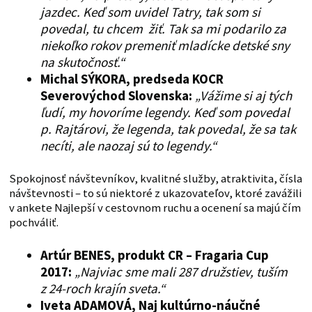
jazdec. Keď som uvidel Tatry, tak som si
povedal, tu chcem žiť. Tak sa mi podarilo za
niekoľko rokov premeniť mladícke detské sny
na skutočnosť.“
Michal SÝKORA, predseda KOCR
Severovýchod Slovenska:
„Vážime si aj tých
ľudí, my hovoríme legendy. Keď som povedal
p. Rajtárovi, že legenda, tak povedal, že sa tak
necíti, ale naozaj sú to legendy.“
Spokojnosť návštevníkov, kvalitné služby, atraktivita, čísla
návštevnosti – to sú niektoré z ukazovateľov, ktoré zavážili
v ankete Najlepší v cestovnom ruchu a ocenení sa majú čím
pochváliť.
Artúr BENES, produkt CR – Fragaria Cup
2017:
„Najviac sme mali 287 družstiev, tuším
z 24-roch krajín sveta.“
Iveta ADAMOVÁ, Naj kultúrno-náučné