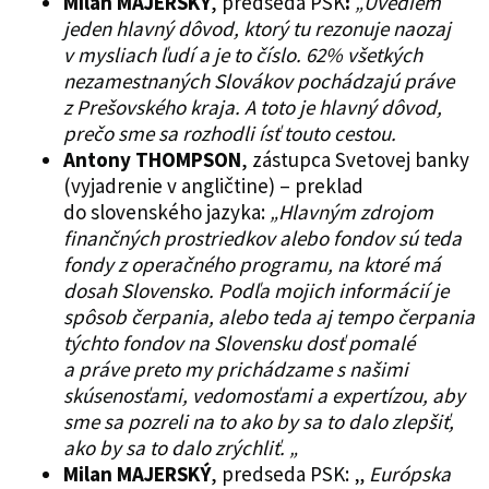
Milan
MAJERSKÝ
, predseda PSK
:
„Uvediem
jeden hlavný dôvod, ktorý tu rezonuje naozaj
v mysliach ľudí a je to číslo. 62% všetkých
nezamestnaných Slovákov pochádzajú práve
z Prešovského kraja. A toto je hlavný dôvod,
prečo sme sa rozhodli ísť touto cestou.
Antony THOMPSON
,
zástupca Svetovej banky
(vyjadrenie v angličtine) – preklad
do slovenského jazyka:
„Hlavným zdrojom
finančných prostriedkov alebo fondov sú teda
fondy z operačného programu, na ktoré má
dosah Slovensko. Podľa mojich informácií je
spôsob čerpania, alebo teda aj tempo čerpania
týchto fondov na Slovensku dosť pomalé
a práve preto my prichádzame s našimi
skúsenosťami, vedomosťami a expertízou, aby
sme sa pozreli na to ako by sa to dalo zlepšiť,
ako by sa to dalo zrýchliť. „
Milan
MAJERSKÝ
, predseda PSK: „
Európska