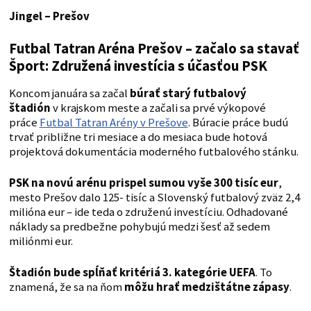
Jingel – Prešov
Futbal Tatran Aréna Prešov – začalo sa stavať
Šport: Združená investícia s účasťou PSK
Koncom januára sa začal
búrať starý futbalový
štadión
v krajskom meste a začali sa prvé výkopové
práce
Futbal Tatran Arény v Prešove
. Búracie práce budú
trvať približne tri mesiace a do mesiaca bude hotová
projektová dokumentácia moderného futbalového stánku.
PSK na novú arénu prispel sumou vyše 300 tisíc eur
,
mesto Prešov dalo 125- tisíc a Slovenský futbalový zväz 2,4
milióna eur – ide teda o združenú investíciu. Odhadované
náklady sa predbežne pohybujú medzi šesť až sedem
miliónmi eur.
Štadión bude spĺňať kritériá 3. kategórie UEFA
. To
znamená, že sa na ňom
môžu hrať medzištátne zápasy
.