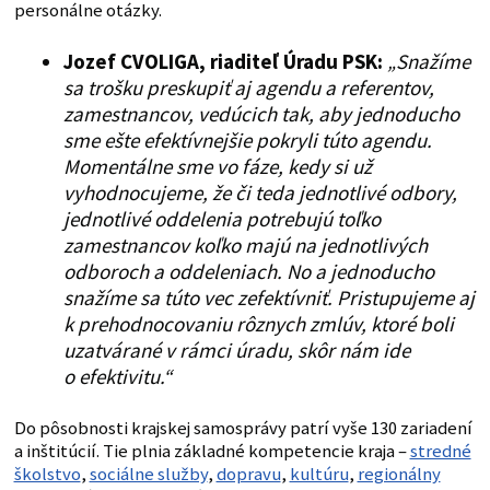
personálne otázky.
Jozef CVOLIGA, riaditeľ Úradu PSK:
„Snažíme
sa trošku preskupiť aj agendu a referentov,
zamestnancov, vedúcich tak, aby jednoducho
sme ešte efektívnejšie pokryli túto agendu.
Momentálne sme vo fáze, kedy si už
vyhodnocujeme, že či teda jednotlivé odbory,
jednotlivé oddelenia potrebujú toľko
zamestnancov koľko majú na jednotlivých
odboroch a oddeleniach. No a jednoducho
snažíme sa túto vec zefektívniť. Pristupujeme aj
k prehodnocovaniu rôznych zmlúv, ktoré boli
uzatvárané v rámci úradu, skôr nám ide
o efektivitu.“
Do pôsobnosti krajskej samosprávy patrí vyše 130 zariadení
a inštitúcií. Tie plnia základné kompetencie kraja –
stredné
školstvo
,
sociálne služby
,
dopravu
,
kultúru
,
regionálny