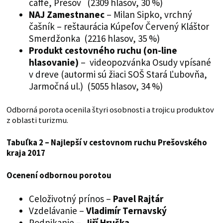
caffé, Prešov (2309 hlasov, 30 %)
NAJ Zamestnanec
– Milan Sipko, vrchný
čašník – reštaurácia Kúpeľov Červený Kláštor
Smerdžonka (2216 hlasov, 35 %)
Produkt cestovného ruchu (on-line
hlasovanie)
– videopozvánka Osudy vpísané
v dreve (autormi sú žiaci SOŠ Stará Ľubovňa,
Jarmočná ul.) (5055 hlasov, 34 %)
Odborná porota ocenila štyri osobnosti a trojicu produktov
z oblasti turizmu.
Tabuľka 2 – Najlepší v cestovnom ruchu Prešovského
kraja 2017
Ocenení odbornou porotou
Celoživotný prínos –
Pavel Rajtár
Vzdelávanie –
Vladimír Ternavský
Podnikanie –
Jiří Hruška