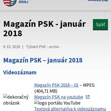
Toto je oficiálna webová stránka Prešovského
samosprávneho kraja. Oficiálne stránky využívajú doménu
psk.sk.
Magazín PSK - január
Späť
Táto stránka je zabezpečená
2018
Buďte pozorní a vždy sa uistite, že zdieľate informácie iba
cez zabezpečenú webovú stránku. Zabezpečená stránka
9. 02. 2018
Týždeň PSK - archiv
vždy začína https:// pred názvom domény webového sídla.
Magazín PSK – január 2018
Videozáznam
Magazín PSK 2018 – 01
– MPEG
(404,71 MB)
Magazín PSK na youtube
Textová alternatíva k videozáznamu