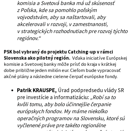
komisia a Svetová banka má už skúsenosť
z Poľska, kde sa pomohlo poľským
vojvodstvám, aby sa naštartovali, aby
akcelerovali v rozvoji, v zamestnanosti,
v strategických rozhodnutiach pre rozvoj týchto
regiónov.“
PSK bol vybraný do projektu Catching-up v rámci
Slovenska ako pilotný región.
Vďaka iniciatíve Európskej
komisie a Svetovej banky môže prísť do kraja v krátkej
dobe približne jeden milión eur. Cieľom bude vypracovať
akčné plány a následne cielene čerpať európske fondy.
Patrik KRAUSPE,
Úrad podpredsedu vlády SR
pre investície a informatizáciu:
„Robí sa to
kvôli tomu, aby bolo účinnejšie čerpanie
európskych fondov. My máme niekoľko
operačných programov na Slovensku, ktoré sú
vyčlenené práve pre takéto regionálne