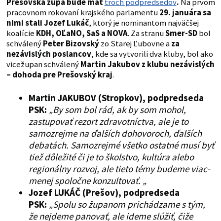
Prešovská župa bude mať
troch podpredsedov
.
Na prvom
pracovnom rokovaní krajského parlamentu
29. januára sa
nimi stali Jozef Lukáč
, ktorý je nominantom najväčšej
koalície
KDH, OĽaNO, SaS a NOVA
. Za stranu
Smer-SD
bol
schválený
Peter Bizovský
zo Starej Ľubovne a
za
nezávislých poslancov
, kde sa vytvorili dva kluby, bol ako
vicežupan schválený
Martin Jakubov z klubu nezávislých
– dohoda pre Prešovský kraj
.
Martin JAKUBOV (Stropkov), podpredseda
PSK:
„By som bol rád, ak by som mohol,
zastupovať rezort zdravotníctva, ale je to
samozrejme na ďalších dohovoroch, ďalších
debatách. Samozrejmé všetko ostatné musí byť
tiež dôležité či je to školstvo, kultúra alebo
regionálny rozvoj, ale tieto témy budeme viac-
menej spoločne konzultovať. „
Jozef LUKÁČ
(Prešov), podpredseda
PSK:
„Spolu so županom prichádzame s tým,
že nejdeme panovať, ale ideme slúžiť, čiže