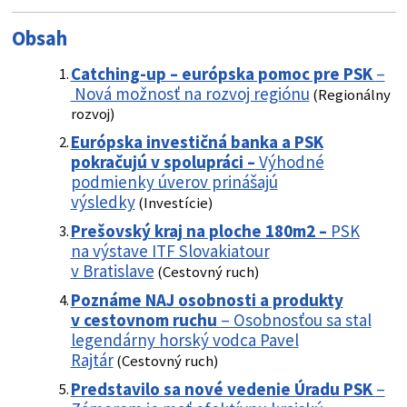
Obsah
Catching-up – európska pomoc pre PSK
–
Nová možnosť na rozvoj regiónu
(Regionálny
rozvoj)
Európska investičná banka a PSK
pokračujú v spolupráci –
Výhodné
podmienky úverov prinášajú
výsledky
(Investície)
Prešovský kraj na ploche 180m2 –
PSK
na výstave ITF Slovakiatour
v Bratislave
(Cestovný ruch)
Poznáme NAJ osobnosti a produkty
v cestovnom ruchu
– Osobnosťou sa stal
legendárny horský vodca Pavel
Rajtár
(Cestovný ruch)
Predstavilo sa nové vedenie Úradu PSK
–