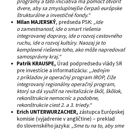
programy a táto iniciatíva má pomôcť otvoriť
dvere, aby sa zmysluplnejšie čerpali európske
štrukturálne a investičné fondy.“
Milan
MAJERSKÝ
, predseda PSK:
„Ide
o zamestnanosť, ide o smart riešenia
integrovanej dopravy, ide o rozvoj cestovného
ruchu, ide o rozvoj kultúry. Naozaj je to
komplexné riešenie toho, ako môže napredovať
samosprávny kraj.“
Patrik KRAUSPE,
Úrad podpredsedu vlády SR
pre investície a informatizáciu:
„Jedným
z príkladov je operačný program IROP, čiže
integrovaný regionálny operačný program,
ktorý sa dá využiť na revitalizácie škôl, škôlok,
rekonštrukcie nemocníc a podobne,
rekonštrukcie ciest 2. a 3. triedy.“
Erich UNTERWURZACHER,
zástupca Európskej
komisie (vyjadrenie v angličtine) – preklad
do slovenského jazyka:
„Sme tu na to, aby sme