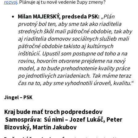
rozvoj
. Plánuje aj tu nové vedenie župy zmeny?
Milan MAJERSKÝ, predseda PSK:
„Plán
prvotný bol ten, aby sme tak ako riaditelia
stredných škôl mali päťročné obdobie, tak aby
aj riaditelia domovov sociálnych služieb mali
päťročné obdobie takisto aj kultúrnych
inštitúcií. Upustil som postupne od toho a na
rovinu, hovorím otvorene prejdeme na nový
model, a to bude prehodnotenie kvality práce
po jednotlivých zariadeniach. Tak máme teraz
čas na to, aby sme vyhodnotili úroveň, kvalitu.“
Jingel – PSK
Kraj bude mať troch podpredsedov
Samospráva: Sú nimi – Jozef Lukáč, Peter
Bizovský, Martin Jakubov