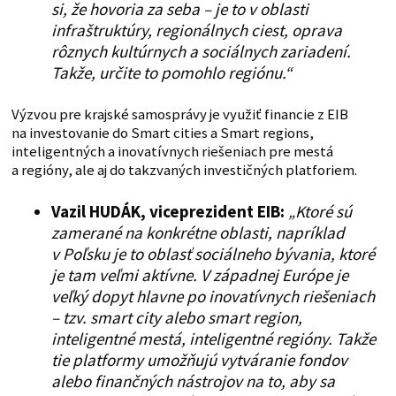
si, že hovoria za seba – je to v oblasti
infraštruktúry, regionálnych ciest, oprava
rôznych kultúrnych a sociálnych zariadení.
Takže, určite to pomohlo regiónu.“
Výzvou pre krajské samosprávy je využiť financie z EIB
na investovanie do Smart cities a Smart regions,
inteligentných a inovatívnych riešeniach pre mestá
a regióny, ale aj do takzvaných investičných platforiem.
Vazil HUDÁK, viceprezident EIB:
„Ktoré sú
zamerané na konkrétne oblasti, napríklad
v Poľsku je to oblasť sociálneho bývania, ktoré
je tam veľmi aktívne. V západnej Európe je
veľký dopyt hlavne po inovatívnych riešeniach
– tzv. smart city alebo smart region,
inteligentné mestá, inteligentné regióny. Takže
tie platformy umožňujú vytváranie fondov
alebo finančných nástrojov na to, aby sa