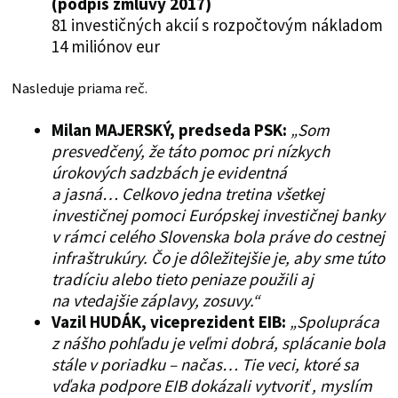
(podpis zmluvy 2017)
81 investičných akcií s rozpočtovým nákladom
14 miliónov eur
Nasleduje priama reč.
Milan MAJERSKÝ, predseda PSK:
„Som
presvedčený, že táto pomoc pri nízkych
úrokových sadzbách je evidentná
a jasná… Celkovo jedna tretina všetkej
investičnej pomoci Európskej investičnej banky
v rámci celého Slovenska bola práve do cestnej
infraštrukúry. Čo je dôležitejšie je, aby sme túto
tradíciu alebo tieto peniaze použili aj
na vtedajšie záplavy, zosuvy.“
Vazil HUDÁK, viceprezident EIB:
„Spolupráca
z nášho pohľadu je veľmi dobrá, splácanie bola
stále v poriadku – načas… Tie veci, ktoré sa
vďaka podpore EIB dokázali vytvoriť , myslím