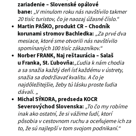
zariadenie – Slovenské opálové
bane:
„V minulom roku nás navštívilo takmer
20 tisíc turistov, čo je naozaj úžasné číslo.“
Martin PAŠKO, produkt CR – Chodník
korunami stromov Bachledka:
„Za prvé dva
mesiace, ktoré sme otvorili nás navštívilo
spomínaných 100 tisíc zákazníkov.“
Norber FRANK, Naj reštaurácia – Salaš
u Franka, St. Ľubovňa:
„Ľudia k nám chodia
a sa snažia každý deň ísť každému v ústrety,
snažia sa dodržiavať kvalitu. A čo je
najdôležitejšie, žeby tú lásku proste ľudia
dávali. „
Michal SÝKORA, predseda KOCR
Severovýchod Slovenska:
„To čo my robíme
inak ako ostatní, že si vážime ľudí, ktorí
pôsobia v cestovnom ruchu a oceňujeme ich za
to, že sú najlepší v tom svojom podnikaní.“