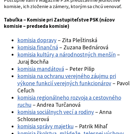
Postupne vám v Magazíne PSK predstavíme jednotlivé
komisie, ich zloženie a zámery, ktorým sa chcú venovať.
Tabuľka – Komisie pri Zastupiteľstve PSK (názov
komisie – predseda komisie)
komisia dopravy
– Zita Pleštinská
komisia finančná
– Zuzana Bednárová
komisia kultúry a národnostných menšín
–
Juraj Bochňa
komisia mandátová
– Peter Pilip
komisia na ochranu verejného záujmu pri
výkone funkcií verejných funkcionárov
– Pavol
Ceľuch
komisia regionálneho rozvoja a cestovného
ruchu
– Andrea Turčanová
komisia sociálnych vecí a rodiny
– Anna
Schlosserová
komisia správy majetku
– Patrik Mihaľ
komisia školstva, mládeže, telesnej výchovy