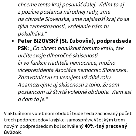
chceme tento kraj posunúť ďalej. Vidím to aj
z pozície poslanca národnej rady, sme
na chvoste Slovenska, sme najslabší kraj čo sa
týka zamestnanosti, vzdelanie nám tu
pokulháva.“
Peter BIZOVSKÝ
(St. Ľubovňa), podpredseda
PSK:
„Čo chcem ponúknuť tomuto kraju, tak
určite svoje dlhoročné skúsenosti
či vo funkcii riaditeľa nemocnice, možno
viceprezidenta Asociáce nemocníc Slovenska.
Zdravotníctvu sa venujem už dlhé roky.
A samozrejme aj skúsenosti z toho, že som
poslancom už štvrté volebné obdobie. Viem asi
o čom to je.“
V aktuálnom volebnom období bude teda zachovaný počet
troch podpredsedov krajskej samosprávy. Všetkým trom
novým podpredsedom bol schválený
40%-tný pracovný
úväzok
.