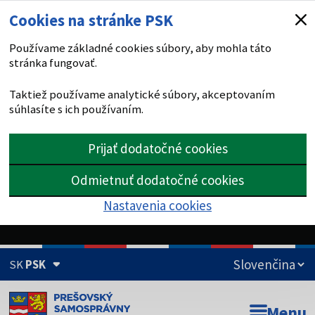
Cookies na stránke PSK
Používame základné cookies súbory, aby mohla táto
stránka fungovať.
Taktiež používame analytické súbory, akceptovaním
súhlasíte s ich používaním.
Prijať dodatočné cookies
Odmietnuť dodatočné cookies
Nastavenia cookies
SK
PSK
Doména psk.sk je oficiálna
Menu