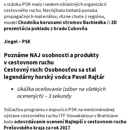
v stánku PSK malo i sedem oblastných organizácií
cestovného ruchu. Nechýbala bohatá ponuka
propagačných materiálov, rôzne chute z regiónu,
model
Chodníka korunami stromov Bachledka
či
3D
prezentácia pokladu z hradu Ľubovňa
.
Jingel – PSK
Poznáme NAJ osobnosti a produkty
v cestovnom ruchu
Cestovný ruch: Osobnosťou sa stal
legendárny horský vodca Pavel Rajtár
Ukážka oceňovanie (záber na všetkých
ocenených) – 3 sekundy
Súčasťou programu v expozícii PSK na medzinárodnej
výstave cestovného ruchu ITF Slovakiatour v Bratislave
bolo
odovzdávanie ocenení Najlepší v cestovnom ruchu
Prešovského kraja za rok 2017
.