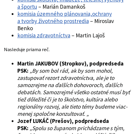
a športu
– Marián Damankoš
komisia územného plánovania,ochrany
a tvorby životného prostredia
– Miroslav
Benko
komisia zdravotníctva
– Martin Lajoš
Nasleduje priama reč.
Martin JAKUBOV (Stropkov), podpredseda
PSK:
„By som bol rád, ak by som mohol,
zastupovať rezort zdravotníctva, ale je to
samozrejme na ďalších dohovoroch, ďalších
debatách. Samozrejmé všetko ostatné musí byť
tiež dôležité či je to školstvo, kultúra alebo
regionálny rozvoj, ale tieto témy budeme viac-
menej spoločne konzultovať. „
Jozef LUKÁČ
(Prešov), podpredseda
PSK:
„Spolu so županom prichádzame s tým,