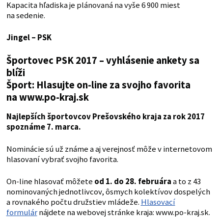
Kapacita hľadiska je plánovaná na vyše 6 900 miest
na sedenie.
Jingel – PSK
Športovec PSK 2017 – vyhlásenie ankety sa
blíži
Šport: Hlasujte on-line za svojho favorita
na www.po-kraj.sk
Najlepších športovcov Prešovského kraja za rok 2017
spoznáme 7. marca.
Nominácie sú už známe a aj verejnosť môže v internetovom
hlasovaní vybrať svojho favorita.
On-line hlasovať môžete
od 1. do 28. februára
a to z 43
nominovaných jednotlivcov, ôsmych kolektívov dospelých
a rovnakého počtu družstiev mládeže.
Hlasovací
formulár
nájdete na webovej stránke kraja: www.po-kraj.sk.