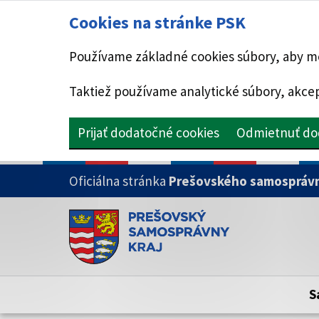
Cookies na stránke PSK
Používame základné cookies súbory, aby mo
Taktiež používame analytické súbory, akcep
Prijať dodatočné cookies
Odmietnuť do
PRESKOČIŤ NA HLAVNÝ OBSAH
Oficiálna stránka
Prešovského samosprávn
Doména psk.sk je oficiálna
Toto je oficiálna webová stránka Prešovsk
Oficiálne stránky využívajú doménu psk.sk.
S