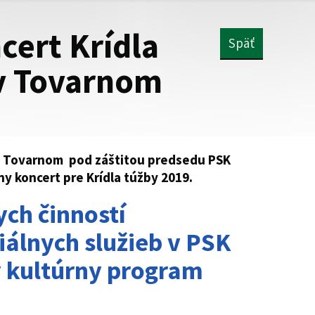
cert Krídla
Späť
v Tovarnom
 v Tovarnom pod záštitou predsedu PSK
ny koncert pre Krídla túžby 2019.
ych činností
iálnych služieb v PSK
ý kultúrny program