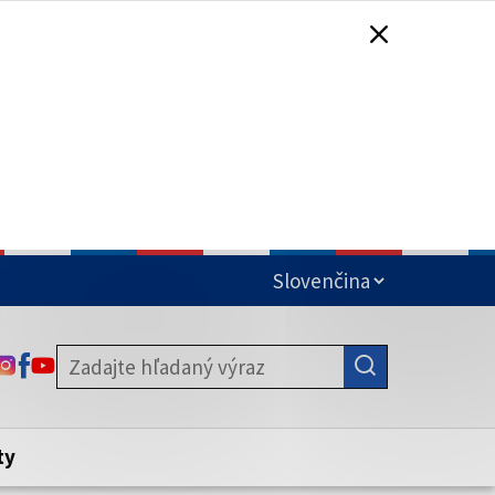
čená
ODKAZ SA OTVORÍ NA NOVEJ KARTE
ODKAZ SA OTVORÍ NA NOVEJ KARTE
ODKAZ SA OTVORÍ NA NOVEJ KARTE
stite, že zdieľate informácie iba cez
nku. Zabezpečená stránka vždy začína
ény webového sídla.
ty