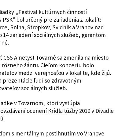
liadky „Festival kultúrnych činností
v PSK“ bol určený pre zariadenia z lokalít:
e, Snina, Stropkov, Svidník a Vranov nad
o 14 zariadení sociálnych služieb, garantom
rné.
ť CSS Ametyst Tovarné sa zmenila na miesto
rôzneho žánru. Cieľom koncertu bolo
mateľov medzi verejnosťou v lokalite, kde žijú.
a a prezentácie ľudí so zdravotným
vateľov sociálnych služieb.
iadke v Tovarnom, ktorí vystúpia
vzdávaní ocenení Krídla túžby 2019 v Divadle
ú:
ďom s mentálnym postihnutím vo Vranove