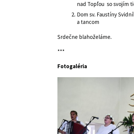
nad Topľou so svojím 
Dom sv. Faustíny Svidn
a tancom
Srdečne blahoželáme.
***
Fotogaléria