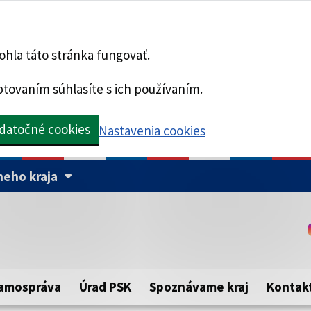
hla táto stránka fungovať.
tovaním súhlasíte s ich používaním.
datočné cookies
Nastavenia cookies
eho kraja
Táto stránka je zabezpe
Buďte pozorní a vždy sa ui
ého samosprávneho kraja.
zabezpečenú webovú strá
https:// pred názvom dom
amospráva
Úrad PSK
Spoznávame kraj
Kontak