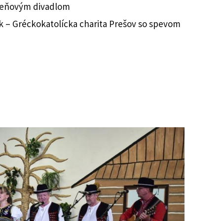
tieňovým divadlom
ík – Gréckokatolícka charita Prešov so spevom