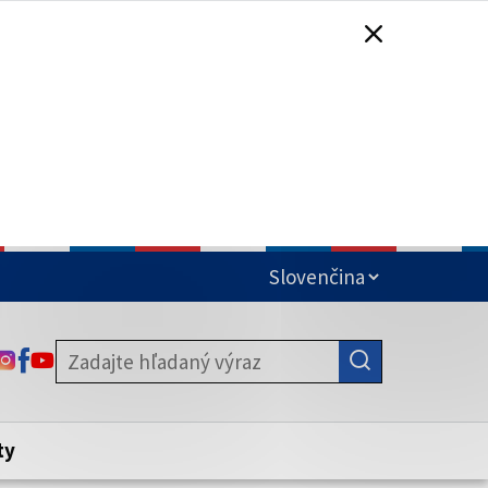
čená
ODKAZ SA OTVORÍ NA NOVEJ KARTE
ODKAZ SA OTVORÍ NA NOVEJ KARTE
ODKAZ SA OTVORÍ NA NOVEJ KARTE
stite, že zdieľate informácie iba cez
nku. Zabezpečená stránka vždy začína
ény webového sídla.
ty