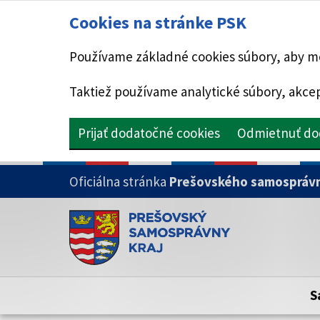
Cookies na stránke PSK
Používame základné cookies súbory, aby mo
Taktiež používame analytické súbory, akcep
Prijať dodatočné cookies
Odmietnuť do
PRESKOČIŤ NA HLAVNÝ OBSAH
Oficiálna stránka
Prešovského samosprávn
Doména psk.sk je oficiálna
Toto je oficiálna webová stránka Prešovsk
Oficiálne stránky využívajú doménu psk.sk.
S