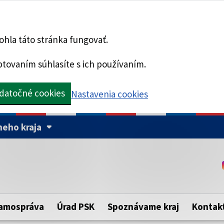
hla táto stránka fungovať.
tovaním súhlasíte s ich používaním.
datočné cookies
Nastavenia cookies
eho kraja
Táto stránka je zabezpe
Buďte pozorní a vždy sa ui
ého samosprávneho kraja.
zabezpečenú webovú strá
https:// pred názvom dom
amospráva
Úrad PSK
Spoznávame kraj
Kontak