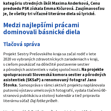
kategóriu stredných škôl Maxima Anderková, Cenu
predsedu PSK získala Emma Kičurová. Zaujímavosťou
je, že všetky tri víťazné literárne diela sú lyrické.
Medzi najlepšími prácami
dominovali básnické diela
Tlačová správa
Projekt Sestry Prešovského kraja sa začal rodiť v lete
2020 vo vybraných zdravotníckych zariadeniach v kraji,
s cieľom poukázať na dôležité postavenie sestier
a pôrodných asistentiek v našej spoločnosti
. Na projekte
spolupracovali Slovenská komora sestier a pôrodných
asistentiek (SKSaP) a renomovaný fotograf Jano
Štovka.
Samospráva v rámci aktivít projektu naplánovala
putovnú výstavu umelcových fotografií, vydala tlačenú 60-
stranovú publikáciu a stolový kalendár a tiež pripravila
literárnu súťaž
Daj fotke príbeh
.