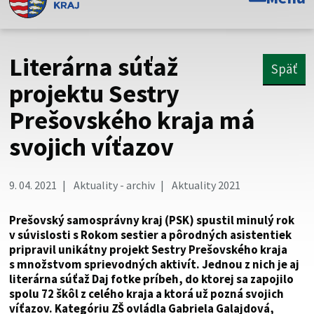
Toto je oficiálna webová stránka Prešovského
samosprávneho kraja. Oficiálne stránky využívajú doménu
psk.sk.
Literárna súťaž
Späť
Táto stránka je zabezpečená
projektu Sestry
Prešovského kraja má
Buďte pozorní a vždy sa uistite, že zdieľate informácie iba
cez zabezpečenú webovú stránku. Zabezpečená stránka
svojich víťazov
vždy začína https:// pred názvom domény webového sídla.
9. 04. 2021
Aktuality - archiv
Aktuality 2021
Prešovský samosprávny kraj (PSK) spustil minulý rok
v súvislosti s Rokom sestier a pôrodných asistentiek
pripravil unikátny projekt Sestry Prešovského kraja
s množstvom sprievodných aktivít. Jednou z nich je aj
literárna súťaž Daj fotke príbeh, do ktorej sa zapojilo
spolu 72 škôl z celého kraja a ktorá už pozná svojich
víťazov. Kategóriu ZŠ ovládla Gabriela Galajdová,