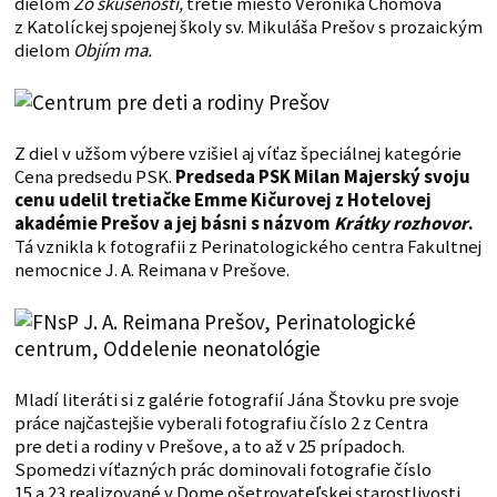
dielom
Zo skúsenosti,
tretie miesto Veronika Chomová
z Katolíckej spojenej školy sv. Mikuláša Prešov s prozaickým
dielom
Objím ma.
Z diel v užšom výbere vzišiel aj víťaz špeciálnej kategórie
Cena predsedu PSK.
Predseda PSK Milan Majerský svoju
cenu udelil tretiačke Emme Kičurovej z Hotelovej
akadémie Prešov a jej básni s názvom
Krátky rozhovor
.
Tá vznikla k fotografii z Perinatologického centra Fakultnej
nemocnice J. A. Reimana v Prešove.
Mladí literáti si z galérie fotografií Jána Štovku pre svoje
práce najčastejšie vyberali fotografiu číslo 2 z Centra
pre deti a rodiny v Prešove, a to až v 25 prípadoch.
Spomedzi víťazných prác dominovali fotografie číslo
15 a 23 realizované v Dome ošetrovateľskej starostlivosti