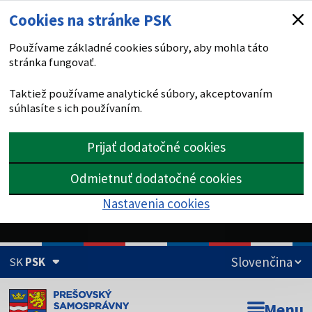
Cookies na stránke PSK
Používame základné cookies súbory, aby mohla táto
stránka fungovať.
Taktiež používame analytické súbory, akceptovaním
súhlasíte s ich používaním.
Prijať dodatočné cookies
Odmietnuť dodatočné cookies
Nastavenia cookies
SK
PSK
Doména psk.sk je oficiálna
Menu