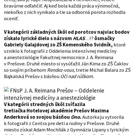
bravúrne odľahčiť. Aj keď bola každá práca výnimočná,
niekoľko z nich vynikalo a tie sa odborná porota rozhodla
oceniť.
V kategórii základných škôl od porotcov najviac bodov
získalo lyrické dielo s názvom
HLAS
…!?
ôsmačky
Gabriely Galajdovej zo ZŠ Komenského Svidník,
ktoré
vzniklo k fotografii z Oddelenia intenzívnej medicíny
a anesteziológie Fakultnej nemocnice J. A. Reimana
v Prešove. Druhé miesto si vysúťažil Ján Kima zo ZŠ Čaklov
so svojím príbehom
Rendez-vous,
tretie Michal Balara zo ZŠ
Bajkalská Prešov s básňou
Oči nad r
ú
škom.
V kategórii
stredných škôl zvíťazila
tretiačka Hotelovej akadémie Prešov Maxima
Anderková so svojou básňou
Ono.
Autorka ju vytvorila
k fotografii z Centra pre deti a rodiny v Prešove. Druhé
miesto získal Adam Mochňák z Gymnázia Lipany s lyrickým