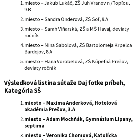
miesto – Jakub Lukáč, ZŠ Juh Vranov n./Topľou,
9.B
miesto – Sandra Onderová, ZŠ Soľ, 9.A
miesto – Sarah Viňarská, ZŠ a MŠ Havaj, deviaty
ročník
miesto – Nina Sabolová, ZŠ Bartolomeja Krpelca
Bardejov, 8.A
miesto – Hana Vorobelová, ZŠ Kúpeľná Prešov,
deviaty ročník
Výsledková listina súťaže Daj fotke príbeh,
Kategória SŠ
miesto – Maxima Anderková, Hotelová
akadémia Prešov, 3.A
miesto – Adam Mochňák, Gymnázium Lipany,
septima
miesto – Veronika Chomová, Katolícka