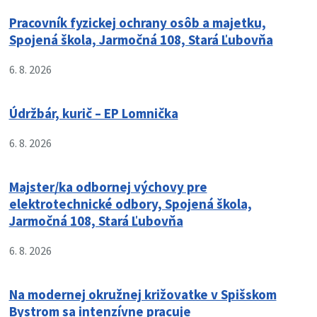
Pracovník fyzickej ochrany osôb a majetku,
Spojená škola, Jarmočná 108, Stará Ľubovňa
6. 8. 2026
Údržbár, kurič – EP Lomnička
6. 8. 2026
Majster/ka odbornej výchovy pre
elektrotechnické odbory, Spojená škola,
Jarmočná 108, Stará Ľubovňa
6. 8. 2026
Na modernej okružnej križovatke v Spišskom
Bystrom sa intenzívne pracuje