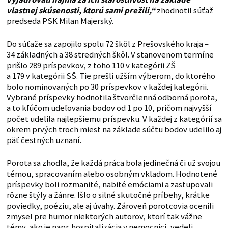
vlastnej skúsenosti, ktorú sami prežili,“
zhodnotil súťaž
predseda PSK Milan Majerský.
Do súťaže sa zapojilo spolu 72 škôl z Prešovského kraja –
34 základných a 38 stredných škôl. V stanovenom termíne
prišlo 289 príspevkov, z toho 110 v kategórii ZŠ
a 179 v kategórii SŠ. Tie prešli užším výberom, do ktorého
bolo nominovaných po 30 príspevkov v každej kategórii.
Vybrané príspevky hodnotila štvorčlenná odborná porota,
a to kľúčom udeľovania bodov od 1 po 10, pričom najvyšší
počet udelila najlepšiemu príspevku. V každej z kategórií sa
okrem prvých troch miest na základe súčtu bodov udelilo aj
päť čestných uznaní.
Porota sa zhodla, že každá práca bola jedinečná či už svojou
témou, spracovaním alebo osobným vkladom. Hodnotené
príspevky boli rozmanité, nabité emóciami a zastupovali
rôzne štýly a žánre. Išlo o silné skutočné príbehy, krátke
poviedky, poéziu, ale aj úvahy. Zároveň porotcovia ocenili
zmysel pre humor niektorých autorov, ktorí tak vážne
témy, ako je napr. hospitalizácia v nemocnici, vedeli