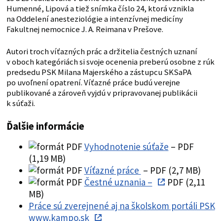
Humenné, Lipová a tiež snímka číslo 24, ktorá vznikla
na Oddelení anesteziológie a intenzívnej medicíny
Fakultnej nemocnice J. A. Reimana v Prešove.
Autori troch víťazných prác a držitelia čestných uznaní
v oboch kategóriách si svoje ocenenia preberú osobne z rúk
predsedu PSK Milana Majerského a zástupcu SKSaPA
po uvoľnení opatrení. Víťazné práce budú verejne
publikované a zároveň vyjdú v pripravovanej publikácii
k súťaži.
Ďalšie informácie
Vyhodnotenie súťaže
– PDF
(1,19 MB)
Víťazné práce
– PDF (2,7 MB)
Čestné uznania –
PDF (2,11
MB)
Práce sú zverejnené aj na školskom portáli PSK
www.kampo.sk