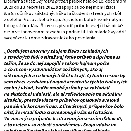
Literárna súťaž
Daj fotke príbeh
prebiehala od 18. decembra
2020 do 18. februára 2021 a zapojiť sa do nej mohli žiaci
8. a 9. ročníkov základných škôl a študenti stredných škôl
z celého Prešovského kraja. Jej cieľom bolo k vzniknutým
fotografiám Jána Štovku vytvoriť príbeh, esej či básnické
dielo v stanovenom rozsahu a podnietiť tak mládež vyjadriť
svoj názor k téme zdravotníckeho povolania.
„Oceňujem enormný záujem žiakov základných
a stredných škôl o súťaž Daj fotke príbeh a úprimne sa
teším, že sa do nej zapojili v takom hojnom počte
a čo chcem vyzdvihnúť tak zo štátnych, ako aj
súkromných a cirkevných škôl v kraji. Aj touto cestou by
som chcel vyzdvihnúť najmä kreativitu týchto žiakov, ich
osobný vklad, keďže mnohé príbehy sa zakladali
na skutočnej udalosti, ale aj reflektovanie na aktuálnu
situáciu, pretože viacero príbehov opisovalo svetovú
pandémiu koronavírusu. Z literárnych príspevkov bolo
cítiť, že mladí ľudia si uvedomujú vážnosť situácie.
Vo viacerých prípadoch zdravotným sestrám ďakovali,
a to nielen v súvislosti s pandémiou. Svoju vďaku im
vyjadrovali najmä za ich starostlivosť na základe