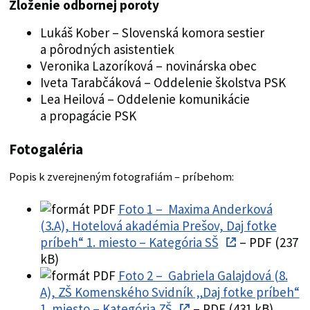
Zloženie odbornej poroty
Lukáš Kober – Slovenská komora sestier
a pôrodných asistentiek
Veronika Lazoríková – novinárska obec
Iveta Tarabčáková – Oddelenie školstva PSK
Lea Heilová – Oddelenie komunikácie
a propagácie PSK
Fotogaléria
Popis k zverejneným fotografiám – príbehom:
Foto 1 – Maxima Anderková
(3.A), Hotelová akadémia Prešov, Daj fotke
príbeh“ 1. miesto – Kategória SŠ
– PDF (237
kB)
Foto 2 – Gabriela Galajdová (8.
A), ZŠ Komenského Svidník „Daj fotke príbeh“
1. miesto – Kategória ZŠ
– PDF (431 kB)