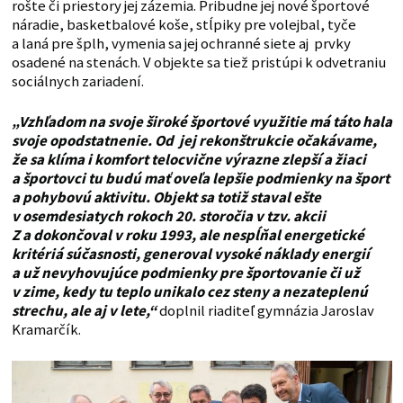
rošte či priestory jej zázemia. Pribudne jej nové športové
náradie, basketbalové koše, stĺpiky pre volejbal, tyče
a laná pre šplh, vymenia sa jej ochranné siete aj prvky
osadené na stenách. V objekte sa tiež pristúpi k odvetraniu
sociálnych zariadení.
„Vzhľadom na svoje široké športové využitie má táto hala
svoje opodstatnenie. Od jej rekonštrukcie očakávame,
že sa klíma i komfort telocvične výrazne zlepší a žiaci
a športovci tu budú mať oveľa lepšie podmienky na šport
a pohybovú aktivitu. Objekt sa totiž staval ešte
v osemdesiatych rokoch 20. storočia v tzv. akcii
Z a dokončoval v roku 1993, ale nespĺňal energetické
kritériá súčasnosti, generoval vysoké náklady energií
a už nevyhovujúce podmienky pre športovanie či už
v zime, kedy tu teplo unikalo cez steny a nezateplenú
strechu, ale aj v lete,“
doplnil riaditeľ gymnázia Jaroslav
Kramarčík.