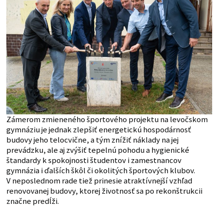
Zámerom zmieneného športového projektu na levočskom
gymnáziu je jednak zlepšiť energetickú hospodárnosť
budovy jeho telocvične, a tým znížiť náklady na jej
prevádzku, ale aj zvýšiť tepelnú pohodu a hygienické
štandardy k spokojnosti študentov i zamestnancov
gymnázia i ďalších škôl či okolitých športových klubov.
V neposlednom rade tiež prinesie atraktívnejší vzhľad
renovovanej budovy, ktorej životnosť sa po rekonštrukcii
značne predĺži.