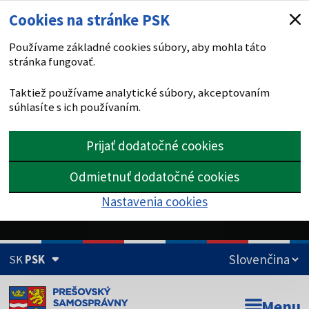
Cookies na stránke PSK
Používame základné cookies súbory, aby mohla táto
stránka fungovať.
Taktiež používame analytické súbory, akceptovaním
súhlasíte s ich používaním.
Prijať dodatočné cookies
Odmietnuť dodatočné cookies
Nastavenia cookies
SK
PSK
Doména psk.sk je oficiálna
Menu