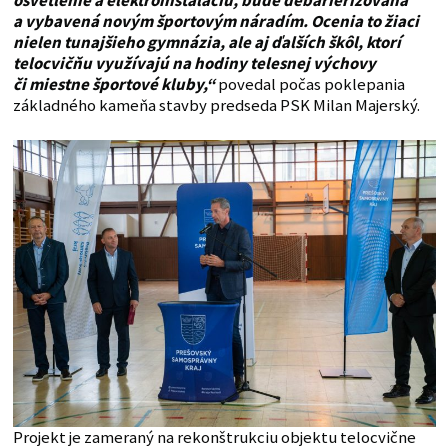
osvetlenie a elektroinštaláciu, bude debarierizovaná
a vybavená novým športovým náradím. Ocenia to žiaci
nielen tunajšieho gymnázia, ale aj ďalších škôl, ktorí
telocvičňu využívajú na hodiny telesnej výchovy
či miestne športové kluby,“
povedal počas poklepania
základného kameňa stavby predseda PSK Milan Majerský.
Projekt je zameraný na rekonštrukciu objektu telocvične