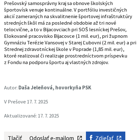
Prešovský samosprávny kraj sa obnove školských
športovísk venuje kontinuálne. V portfóliu investičných
akcií zameraných na skvalitnenie športovej infraštruktúry
stredných škôl má za posledné obdobie až tri nové
telocvične, a to v Bijacovciach pri SOŠ lesníckej Prešov,
Elokované pracovisko Bijacovce (1 mil. eur), pri župnom
Gymnáziu Terézie Vansovej v Starej Ľubovni (2 mil. eur) a pri
Strednej zdravotníckej škole v Poprade (1,85 mil. eur),
ktoré realizoval či realizuje prostredníctvom príspevku
z Fondu na podporu športu aj vlastných zdrojov.
Autor:
Daša Jeleňová, hovorkyňa PSK
V Prešove 17. 7. 2025
Aktualizované: 17. 7. 2025
Tlačiť
Odoslať e-mailom
Zdieľať