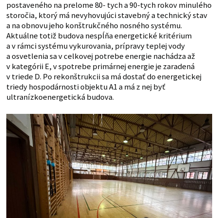
postaveného na prelome 80- tych a 90-tych rokov minulého
storočia, ktorý má nevyhovujúci stavebný a technický stav
a na obnovu jeho konštrukčného nosného systému.
Aktuálne totiž budova nespĺňa energetické kritérium
a v rámci systému vykurovania, prípravy teplej vody
a osvetlenia sa v celkovej potrebe energie nachádza až
v kategórii E, v spotrebe primárnej energie je zaradená
v triede D. Po rekonštrukcii sa má dostať do energetickej
triedy hospodárnosti objektu A1 a má z nej byť
ultranízkoenergetická budova.