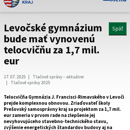
Toto je oficiálna webová stránka Prešovského
samosprávneho kraja. Oficiálne stránky využívajú doménu
psk.sk.
Levočské gymnázium
Späť
Táto stránka je zabezpečená
bude mať vynovenú
telocvičňu za 1,7 mil.
Buďte pozorní a vždy sa uistite, že zdieľate informácie iba
cez zabezpečenú webovú stránku. Zabezpečená stránka
eur
vždy začína https:// pred názvom domény webového sídla.
17. 07. 2025
Tlačové správy – aktuálne
Tlačové správy 2025
Telocvičňa Gymnázia J. Francisci-Rimavského v Levoči
prejde komplexnou obnovou. Zriaďovateľ školy
Prešovský samosprávny kraj sa projektom za 1,7 mil.
eur zameria v prvom rade na zlepšenie jej
nevyhovujúceho stavebno-technického stavu,
zvýšenie energetických štandardov budovy aj na