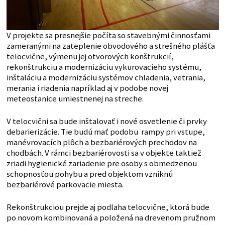
V projekte sa presnejšie počíta so stavebnými činnosťami
zameranými na zateplenie obvodového a strešného plášťa
telocvične, výmenu jej otvorových konštrukcií,
rekonštrukciu a modernizáciu vykurovacieho systému,
inštaláciu a modernizáciu systémov chladenia, vetrania,
merania i riadenia napríklad aj v podobe novej
meteostanice umiestnenej na streche.
V telocvični sa bude inštalovať i nové osvetlenie či prvky
debarierizácie. Tie budú mať podobu rampy pri vstupe,
manévrovacích plôch a bezbariérových prechodov na
chodbách. V rámci bezbariérovosti sa v objekte taktiež
zriadi hygienické zariadenie pre osoby s obmedzenou
schopnosťou pohybu a pred objektom vzniknú
bezbariérové parkovacie miesta.
Rekonštrukciou prejde aj podlaha telocvične, ktorá bude
po novom kombinovaná a položená na drevenom pružnom