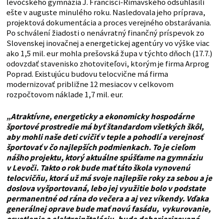
levočského gymnázia J. Francisci-Rimavského odsúhlasili
ešte v auguste minulého roku. Nasledovala jeho príprava,
projektová dokumentácia a proces verejného obstarávania.
Po schválení žiadosti o nenávratný finančný príspevok zo
Slovenskej inovačnej a energetickej agentúry vo výške viac
ako 1,5 mil. eur mohla prešovská župa v týchto dňoch (17.7.)
odovzdať stavenisko zhotoviteľovi, ktorým je firma Arprog
Poprad. Existujúcu budovu telocvične má firma
modernizovať približne 12 mesiacov v celkovom
rozpočtovom náklade 1,7 mil. eur.
„Atraktívne, energeticky a ekonomicky hospodárne
športové prostredie má byť štandardom všetkých škôl,
aby mohli naše deti cvičiť v teple a pohodlí a verejnosť
športovať v čo najlepších podmienkach. To je cieľom
nášho projektu, ktorý aktuálne spúšťame na gymnáziu
v Levoči. Takto o rok bude mať táto škola vynovenú
telocvičňu, ktorá už má svoje najlepšie roky za sebou a je
doslova vyšportovaná, lebo jej využitie bolo v podstate
permanentné od rána do večera a aj vez víkendy. Vďaka
generálnej oprave bude mať novú fasádu, vykurovanie,