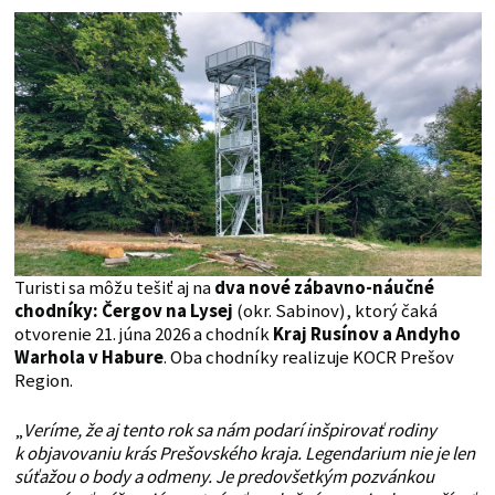
Turisti sa môžu tešiť aj na
dva nové zábavno-náučné
chodníky:
Čergov na Lysej
(okr. Sabinov), ktorý čaká
otvorenie 21. júna 2026 a chodník
Kraj Rusínov a Andyho
Warhola v Habure
. Oba chodníky realizuje KOCR Prešov
Region.
„
Veríme, že aj tento rok sa nám podarí inšpirovať rodiny
k objavovaniu krás Prešovského kraja. Legendarium nie je len
súťažou o body a odmeny. Je predovšetkým pozvánkou