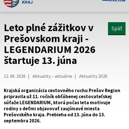
Toto je oficiálna webová stránka Prešovského
samosprávneho kraja. Oficiálne stránky využívajú doménu
psk.sk.
Leto plné zážitkov v
Späť
Táto stránka je zabezpečená
Prešovskom kraji -
LEGENDARIUM 2026
Buďte pozorní a vždy sa uistite, že zdieľate informácie iba
cez zabezpečenú webovú stránku. Zabezpečená stránka
štartuje 13. júna
vždy začína https:// pred názvom domény webového sídla.
12. 06. 2026
Aktuality – aktuálne
Aktuality 2026
Krajská organizácia cestovného ruchu Prešov Region
pripravila už 11. ročník obľúbenej cestovateľskej
súťaže LEGENDARIUM, ktorá počas leta motivuje
rodiny s deťmi objavovať zaujímavé miesta
Prešovského kraja. Prebieha od 13. júna do 13.
septembra 2026.