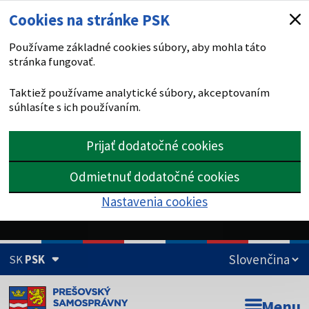
Cookies na stránke PSK
Používame základné cookies súbory, aby mohla táto
stránka fungovať.
Taktiež používame analytické súbory, akceptovaním
súhlasíte s ich používaním.
Prijať dodatočné cookies
Odmietnuť dodatočné cookies
Nastavenia cookies
SK
PSK
Doména psk.sk je oficiálna
Menu