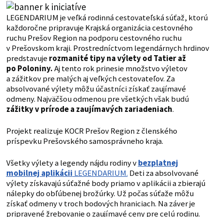
LEGENDARIUM je veľká rodinná cestovateľská súťaž, ktorú
každoročne pripravuje Krajská organizácia cestovného
ruchu Prešov Region na podporu cestovného ruchu
v Prešovskom kraji. Prostredníctvom legendárnych hrdinov
predstavuje
rozmanité tipy na výlety od Tatier až
po Poloniny.
Aj tento rok prinesie množstvo výletov
a zážitkov pre malých aj veľkých cestovateľov. Za
absolvované výlety môžu účastníci získať zaujímavé
odmeny. Najväčšou odmenou pre všetkých však budú
zážitky v prírode a zaujímavých zariadeniach
.
Projekt realizuje KOCR Prešov Region z členského
príspevku Prešovského samosprávneho kraja.
Všetky výlety a legendy nájdu rodiny v
bezplatnej
mobilnej aplikácii
LEGENDARIUM.
Deti za absolvované
výlety získavajú súťažné body priamo v aplikácii a zbierajú
nálepky do obľúbenej brožúrky. Už počas súťaže môžu
získať odmeny v troch bodových hraniciach. Na záver je
pripravené žrebovanie o zaujímavé ceny pre celú rodinu.