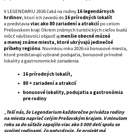
V LEGENDARIU 2026 čaká na rodiny
16 legendárnych
hrdinov
, ktorí ich zavedú do
16 prírodných lokalít
a predstavia
viac ako 80 zariadení a atrakcií
po celom
Prešovskom kraji. Okrem známych turistických cieľov budú
môcť návštevníci objaviť aj
menšie obecné múzeá
a menej známe miesta, ktoré ukrývajú jedinečné
príbehy regiónu
. Novinkou roku 2026 sú bonusové miesta,
ktoré predstavujú vybrané podujatia, bonusové prírodné
lokality a gastronomické zariadenia.
16 prírodných lokalít,
80 + zariadení a atrakcií
bonusové lokality, podujatia a gastronómia
pre rodiny
„
Teší nás, že Legendarium každoročne privádza rodiny
na miesta naprieč celým Prešovským krajom. V minulom
roku sa do súťaže zapojilo viac ako 5 000 detí spolu so
svojimi rodinami, čo potvrdzuje, že projekt má