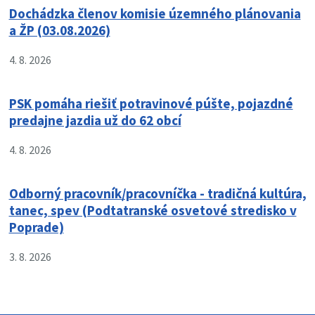
Dochádzka členov komisie územného plánovania
a ŽP (03.08.2026)
4. 8. 2026
PSK pomáha riešiť potravinové púšte, pojazdné
predajne jazdia už do 62 obcí
4. 8. 2026
Odborný pracovník/pracovníčka - tradičná kultúra,
tanec, spev (Podtatranské osvetové stredisko v
Poprade)
3. 8. 2026