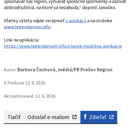
spoznávať náš región, vytvárať spoločné spomienky a zažívať
dobrodružstvá, na ktoré sa nezabúda
,“ doplnil Janoško.
Všetky výlety nájde verejnosť
v aplikácii
a na stránke
www.legendarium.info
.
Link na aplikáciu:
https://www.legendarium.info/clanok/mobilna-aplikacia
Autor:
Barbora Čechová, médiá/PR Prešov Region
V Prešove 12. 6. 2026
Aktualizované: 12. 6. 2026
Tlačiť
Odoslať e-mailom
Zdieľať