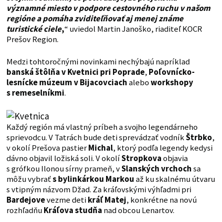
významné miesto v podpore cestovného ruchu v našom
regióne a pomáha zviditeľňovať aj menej známe
turistické ciele
,
“ uviedol Martin Janoško, riaditeľ KOCR
Prešov Region.
Medzi tohtoročnými novinkami nechýbajú napríklad
banská
štôlňa v Kvetnici pri Poprade
,
Poľovnícko-
lesnícke múzeum v Bijacovciach
alebo
workshopy
s remeselníkmi
.
Každý región má vlastný príbeh a svojho legendárneho
sprievodcu. V Tatrách bude deti sprevádzať vodník
Štrbko
,
v okolí Prešova pastier
Michal
, ktorý podľa legendy kedysi
dávno objavil ložiská soli. V okolí
Stropkova
objavia
s grófkou Ilonou sírny prameň, v
Slanských vrchoch
sa
môžu vybrať
s bylinkárkou Markou
až ku skalnému útvaru
s vtipným názvom Džad. Za kráľovskými výhľadmi pri
Bardejove
vezme deti
kráľ Matej
, konkrétne na novú
rozhľadňu
Kráľova studňa
nad obcou Lenartov.