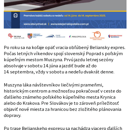
Po roku sa na koľaje opäť vracia obľúbený Beliansky expres.
Počas letných víkendov spojí slovenský Poprad s poľským
kúpeľným mestom Muszyna. Prvú jazdu letnej sezóny
absolvuje v sobotu 14. júna a jazdiť bude až do
14. septembra, vždy v sobotu a nedeľu dvakrát denne.
Muszyna láka návštevníkov liečivými prameňmi,
historickým centrom a možnosťou pokračovať v ceste do
ďalšieho známeho poľského kúpeľného mesta Krynica
alebo do Krakova. Pre Slovákov je to zároveň príležitosť
objaviť nové miesta za hranicou bez zložitého plánovania
dopravy.
Po trase Belianskeho expresu sa nachádza viacero ďalších