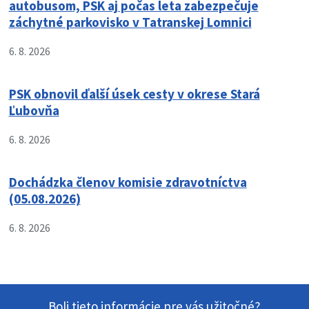
autobusom, PSK aj počas leta zabezpečuje
záchytné parkovisko v Tatranskej Lomnici
6. 8. 2026
PSK obnovil ďalší úsek cesty v okrese Stará
Ľubovňa
6. 8. 2026
Dochádzka členov komisie zdravotníctva
(05.08.2026)
6. 8. 2026
Boli tieto informácie pre vás užitočné?