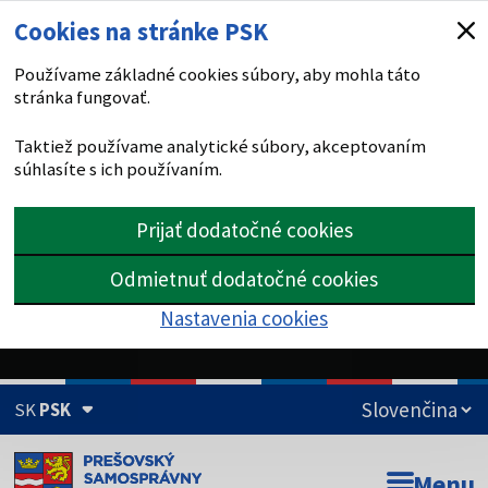
Cookies na stránke PSK
Používame základné cookies súbory, aby mohla táto
stránka fungovať.
Taktiež používame analytické súbory, akceptovaním
súhlasíte s ich používaním.
Prijať dodatočné cookies
Odmietnuť dodatočné cookies
Nastavenia cookies
SK
PSK
Doména psk.sk je oficiálna
Menu