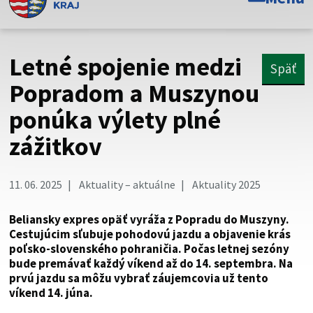
Toto je oficiálna webová stránka Prešovského
samosprávneho kraja. Oficiálne stránky využívajú doménu
psk.sk.
Letné spojenie medzi
Späť
Táto stránka je zabezpečená
Popradom a Muszynou
ponúka výlety plné
Buďte pozorní a vždy sa uistite, že zdieľate informácie iba
cez zabezpečenú webovú stránku. Zabezpečená stránka
zážitkov
vždy začína https:// pred názvom domény webového sídla.
11. 06. 2025
Aktuality – aktuálne
Aktuality 2025
Beliansky expres opäť vyráža z Popradu do Muszyny.
Cestujúcim sľubuje pohodovú jazdu a objavenie krás
poľsko-slovenského pohraničia. Počas letnej sezóny
bude premávať každý víkend až do 14. septembra. Na
prvú jazdu sa môžu vybrať záujemcovia už tento
víkend 14. júna.