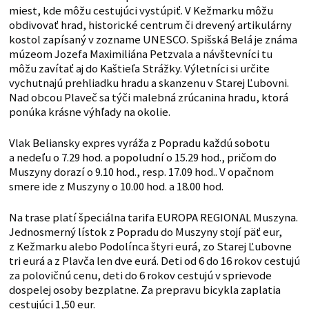
miest, kde môžu cestujúci vystúpiť. V Kežmarku môžu
obdivovať hrad, historické centrum či drevený artikulárny
kostol zapísaný v zozname UNESCO. Spišská Belá je známa
múzeom Jozefa Maximiliána Petzvala a návštevníci tu
môžu zavítať aj do Kaštieľa Strážky. Výletníci si určite
vychutnajú prehliadku hradu a skanzenu v Starej Ľubovni.
Nad obcou Plaveč sa týči malebná zrúcanina hradu, ktorá
ponúka krásne výhľady na okolie.
Vlak Beliansky expres vyráža z Popradu každú sobotu
a nedeľu o 7.29 hod. a popoludní o 15.29 hod., pričom do
Muszyny dorazí o 9.10 hod., resp. 17.09 hod.. V opačnom
smere ide z Muszyny o 10.00 hod. a 18.00 hod.
Na trase platí špeciálna tarifa EUROPA REGIONAL Muszyna.
Jednosmerný lístok z Popradu do Muszyny stojí päť eur,
z Kežmarku alebo Podolínca štyri eurá, zo Starej Ľubovne
tri eurá a z Plavča len dve eurá. Deti od 6 do 16 rokov cestujú
za polovičnú cenu, deti do 6 rokov cestujú v sprievode
dospelej osoby bezplatne. Za prepravu bicykla zaplatia
cestujúci 1,50 eur.