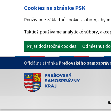
Cookies na stránke PSK
Používame základné cookies súbory, aby mo
Taktiež používame analytické súbory, akcep
Prijať dodatočné cookies
Odmietnuť do
PRESKOČIŤ NA HLAVNÝ OBSAH
Oficiálna stránka
Prešovského samosprávn
Doména psk.sk je oficiálna
Toto je oficiálna webová stránka Prešovsk
Oficiálne stránky využívajú doménu psk.sk.
S