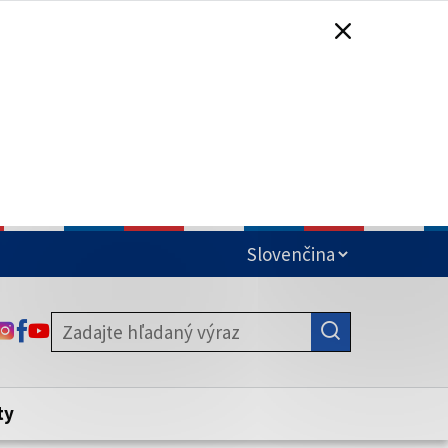
čená
ODKAZ SA OTVORÍ NA NOVEJ KARTE
ODKAZ SA OTVORÍ NA NOVEJ KARTE
ODKAZ SA OTVORÍ NA NOVEJ KARTE
stite, že zdieľate informácie iba cez
nku. Zabezpečená stránka vždy začína
ény webového sídla.
ty