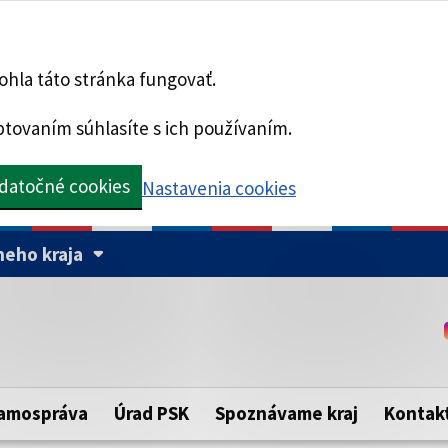
hla táto stránka fungovať.
tovaním súhlasíte s ich používaním.
datočné cookies
Nastavenia cookies
eho kraja
Táto stránka je zabezpe
Buďte pozorní a vždy sa ui
ého samosprávneho kraja.
zabezpečenú webovú strá
https:// pred názvom dom
amospráva
Úrad PSK
Spoznávame kraj
Kontak