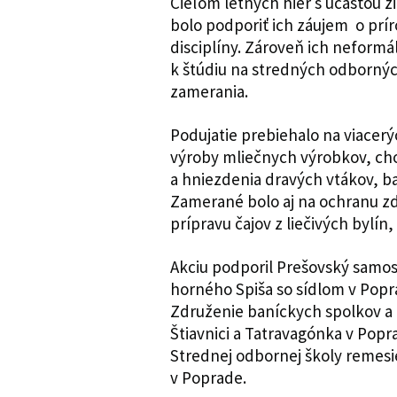
Cieľom letných hier s účasťou 
bolo podporiť ich záujem o prí
disciplíny. Zároveň ich nefor
k štúdiu na stredných odborný
zamerania.
Podujatie prebiehalo na viacerý
výroby mliečnych výrobkov, chov
a hniezdenia dravých vtákov, b
Zamerané bolo aj na ochranu zdr
prípravu čajov z liečivých bylín
Akciu podporil Prešovský samos
horného Spiša so sídlom v Popr
Združenie baníckych spolkov a 
Štiavnici a Tatravagónka v Popra
Strednej odbornej školy remesie
v Poprade.