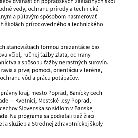
žiakov dvanástich popradských základných škôl
rodné vedy, ochranu prírody a technické
málnym a pútavým spôsobom nasmerovať
ch školách prírodovedného a technického
ch stanovištiach formou prezentácie bio
u včiel, ručnej ťažby zlata, ochrany
aníctva a spôsobu ťažby nerastných surovín.
avia a prvej pomoci, orientáciu v teréne,
, ochranu vôd a prácu potápačov.
právny kraj, mesto Poprad, Banícky cech
ade – Kvetnici, Mestské lesy Poprad,
cechov Slovenska so sídlom v Banskej
de. Na programe sa podieľali tiež žiaci
l a služieb a Strednej zdravotníckej školy