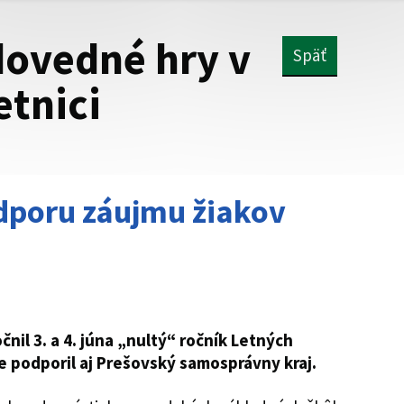
dovedné hry v
Späť
tnici
dporu záujmu žiakov
čnil 3. a 4. júna „nultý“ ročník Letných
e podporil aj Prešovský samosprávny kraj.