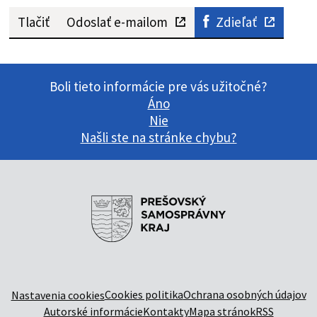
Tlačiť
Odoslať e-mailom
Zdieľať
Boli tieto informácie pre vás užitočné?
Áno
Nie
Našli ste na stránke chybu?
Cookies politika
Ochrana osobných údajov
Nastavenia cookies
Autorské informácie
Kontakty
Mapa stránok
RSS