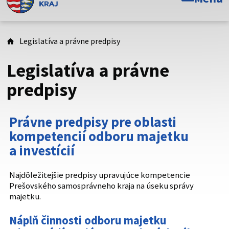
Toto je oficiálna webová stránka Prešovského
samosprávneho kraja. Oficiálne stránky využívajú doménu
psk.sk.
Legislatíva a právne predpisy
Táto stránka je zabezpečená
Legislatíva a právne
Buďte pozorní a vždy sa uistite, že zdieľate informácie iba
predpisy
cez zabezpečenú webovú stránku. Zabezpečená stránka
vždy začína https:// pred názvom domény webového sídla.
Právne predpisy pre oblasti
kompetencií odboru majetku
a investícií
Najdôležitejšie predpisy upravujúce kompetencie
Prešovského samosprávneho kraja na úseku správy
majetku.
Náplň činnosti odboru majetku