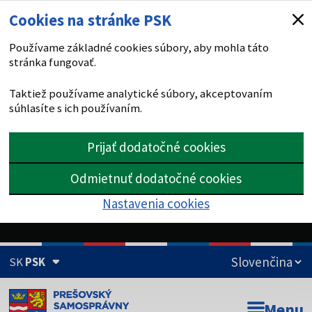
Cookies na stránke PSK
Používame základné cookies súbory, aby mohla táto
stránka fungovať.
Taktiež používame analytické súbory, akceptovaním
súhlasíte s ich používaním.
Prijať dodatočné cookies
Odmietnuť dodatočné cookies
Nastavenia cookies
SK
PSK
Doména psk.sk je oficiálna
Menu