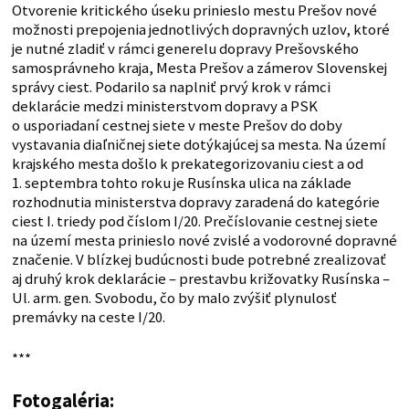
Otvorenie kritického úseku prinieslo mestu Prešov nové
možnosti prepojenia jednotlivých dopravných uzlov, ktoré
je nutné zladiť v rámci generelu dopravy Prešovského
samosprávneho kraja, Mesta Prešov a zámerov Slovenskej
správy ciest. Podarilo sa naplniť prvý krok v rámci
deklarácie medzi ministerstvom dopravy a PSK
o usporiadaní cestnej siete v meste Prešov do doby
vystavania diaľničnej siete dotýkajúcej sa mesta. Na území
krajského mesta došlo k prekategorizovaniu ciest a od
1. septembra tohto roku je Rusínska ulica na základe
rozhodnutia ministerstva dopravy zaradená do kategórie
ciest I. triedy pod číslom I/20. Prečíslovanie cestnej siete
na území mesta prinieslo nové zvislé a vodorovné dopravné
značenie. V blízkej budúcnosti bude potrebné zrealizovať
aj druhý krok deklarácie – prestavbu križovatky Rusínska –
Ul. arm. gen. Svobodu, čo by malo zvýšiť plynulosť
premávky na ceste I/20.
***
Fotogaléria: