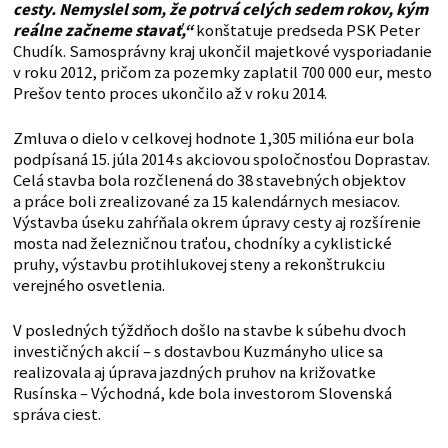
cesty. Nemyslel som, že potrvá celých sedem rokov, kým
reálne začneme stavať,“
konštatuje predseda PSK Peter
Chudík. Samosprávny kraj ukončil majetkové vysporiadanie
v roku 2012, pričom za pozemky zaplatil 700 000 eur, mesto
Prešov tento proces ukončilo až v roku 2014.
Zmluva o dielo v celkovej hodnote 1,305 milióna eur bola
podpísaná 15. júla 2014 s akciovou spoločnosťou Doprastav.
Celá stavba bola rozčlenená do 38 stavebných objektov
a práce boli zrealizované za 15 kalendárnych mesiacov.
Výstavba úseku zahŕňala okrem úpravy cesty aj rozšírenie
mosta nad železničnou traťou, chodníky a cyklistické
pruhy, výstavbu protihlukovej steny a rekonštrukciu
verejného osvetlenia.
V posledných týždňoch došlo na stavbe k súbehu dvoch
investičných akcií – s dostavbou Kuzmányho ulice sa
realizovala aj úprava jazdných pruhov na križovatke
Rusínska – Východná, kde bola investorom Slovenská
správa ciest.