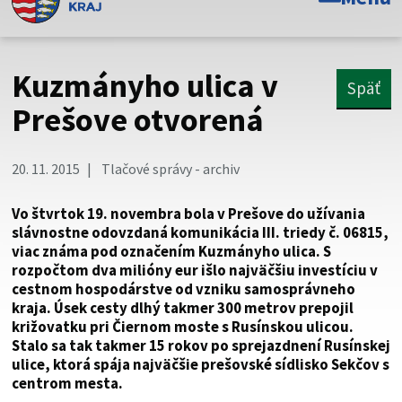
Toto je oficiálna webová stránka Prešovského
samosprávneho kraja. Oficiálne stránky využívajú doménu
psk.sk.
Kuzmányho ulica v
Späť
Táto stránka je zabezpečená
Prešove otvorená
Buďte pozorní a vždy sa uistite, že zdieľate informácie iba
cez zabezpečenú webovú stránku. Zabezpečená stránka
20. 11. 2015
Tlačové správy - archiv
vždy začína https:// pred názvom domény webového sídla.
Vo štvrtok 19. novembra bola v Prešove do užívania
slávnostne odovzdaná komunikácia III. triedy č. 06815,
viac známa pod označením Kuzmányho ulica. S
rozpočtom dva milióny eur išlo najväčšiu investíciu v
cestnom hospodárstve od vzniku samosprávneho
kraja. Úsek cesty dlhý takmer 300 metrov prepojil
križovatku pri Čiernom moste s Rusínskou ulicou.
Stalo sa tak takmer 15 rokov po sprejazdnení Rusínskej
ulice, ktorá spája najväčšie prešovské sídlisko Sekčov s
centrom mesta.