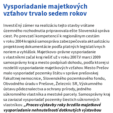
Vysporiadanie majetkových
vzťahov trvalo sedem rokov
Investičný zámer na realizáciu tejto stavby vrátane
územného rozhodnutia pripravovala ešte Slovenská správa
ciest. Po prevzatí kompetencií k regionálnym cestám
v roku 2004 krajská samospráva zabezpečovala aktualizáciu
projektovej dokumentácie podľa platných legislatívnych
noriem a vyhlášok. Majetkovo-právne vysporiadanie
s vlastníkmi začal kraj riešiť už v roku 2007.V marci 2009
samosprávny kraj a mesto podpísali dohodu, podľa ktorej si
rozdelili vysporiadanie majetkových vzťahov. Mesto Prešov
malo vysporiadať pozemky štátu v správe prešovskej
Fakultnej nemocnice, Slovenského pozemkového fondu,
Obvodného úradu v Prešove, Železníc SR, Výskumného
ústavu pôdoznalectva a ochrany prírody, jedného
súkromného vlastníka a mestské parcely. Samosprávny kraj
sa zaviazal vysporiadať pozemky šiestich súkromných
vlastníkov.
„Proces výstavby roky brzdilo majetkové
vysporiadanie nehnuteľností dotknutých výstavbou