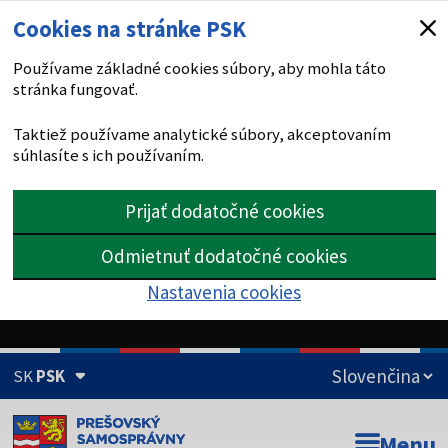
Cookies na stránke PSK
Používame základné cookies súbory, aby mohla táto
stránka fungovať.
Taktiež používame analytické súbory, akceptovaním
súhlasíte s ich používaním.
Prijať dodatočné cookies
Odmietnuť dodatočné cookies
Nastavenia cookies
SK
PSK
Doména psk.sk je oficiálna
Menu