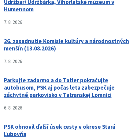
Údržbár/ Údržbárka, Vihorlatské múzeum v
Humennom
7. 8. 2026
26. zasadnutie Komisie kultúry a národnostných
menšín (13.08.2026)
7. 8. 2026
Parkujte zadarmo a do Tatier pokračujte
autobusom, PSK aj počas leta zabezpečuje
záchytné parkovisko v Tatranskej Lomnici
6. 8. 2026
PSK obnovil ďalší úsek cesty v okrese Stará
Ľubovňa