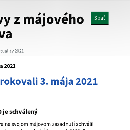
vy z májového
Späť
tva
tuality 2021
ja 2021
 rokovali 3. mája 2021
0 je schválený
va na svojom májovom zasadnutí schválili