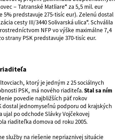
kovec – Tatranské Matliare“ za 5,5 mil. eur
 5% predstavuje 275-tisíc eur). Zelenú dostal
cia cesty III/3440 Solivarská ulica“. Schválila
 prostredníctvom NFP vo výške maximálne 7,4
o strany PSK predstavuje 370-tisíc eur.
riaditeľa
ltovciach, ktorý je jedným z 25 sociálnych
obnosti PSK, má nového riaditeľa.
Stal sa ním
adenie povedie najbližších päť rokov
K dostal jednomyseľnú podporu od krajských
sa ujal po odchode Slávky Vojčekovej
la riaditeľka domova od roku 2005.
e služby na riešenie nepriaznivej situácie