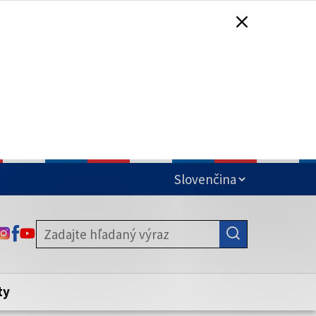
čená
ODKAZ SA OTVORÍ NA NOVEJ KARTE
ODKAZ SA OTVORÍ NA NOVEJ KARTE
ODKAZ SA OTVORÍ NA NOVEJ KARTE
stite, že zdieľate informácie iba cez
nku. Zabezpečená stránka vždy začína
ény webového sídla.
ty