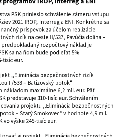
z programov IROP, Interreg a ENI
stva PSK prinieslo schválenie zámeru vstupu
ziev 2021 IROP, Interreg a ENI. Konkrétne sa
finančný príspevok za účelom realizácie
ných rizík na ceste II/537, Pavúčia dolina –
ho predpokladaný rozpočtový náklad je
 PSK sa na ňom bude podieľať 5%
tisíc eur.
ojekt „Eliminácia bezpečnostných rizík
stou II/538 – Batizovský potok“
nákladom maximálne 6,2 mil. eur. Päť
K predstavuje 310-tisíc eur. Schválením
nancovania projektu „Eliminácia bezpečnostných
ý potok – Starý Smokovec“ v hodnote 4,9 mil.
vo výške 245-tisíc eur.
izovať aj projekt „Eliminácia bezpečnostných