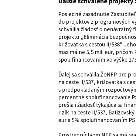
Ďalšie schválené projekty 
Posledné zasadnutie Zastupiteľ
do projektov z programových vý
schválila žiadosť o nenávratný 
projektu „Eliminácia bezpečnost
križovatka s cestou II/538“. Je
maximálne 5,5 mil. eur, pričom
spolufinancovaním vo výške 275-
Ďalej sa schválila ŽoNFP pre pr
na ceste II/537, križovatka s ce
s predpokladaným rozpočtovým 
percentné spolufinancovanie PS
prešla i žiadosť týkajúca sa fi
rizík na ceste II/537, Batizovsk
eur a 5% spolufinancovaním PSK 
Prostredníctvom NFP sa má real