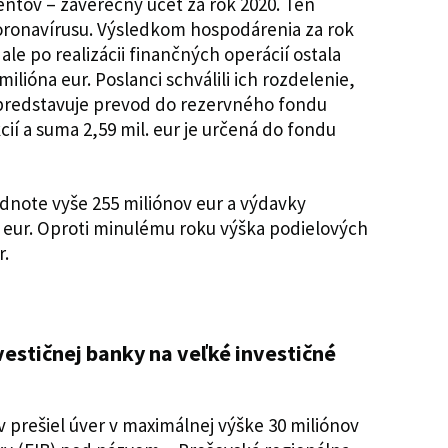
entov – záverečný účet za rok 2020. Ten
oronavírusu. Výsledkom hospodárenia za rok
ale po realizácii finančných operácií ostala
lióna eur. Poslanci schválili ich rozdelenie,
 predstavuje prevod do rezervného fondu
ií a suma 2,59 mil. eur je určená do fondu
odnote vyše 255 miliónov eur a výdavky
v eur. Oproti minulému roku výška podielových
r.
nvestičnej banky na veľké investičné
 prešiel úver v maximálnej výške 30 miliónov