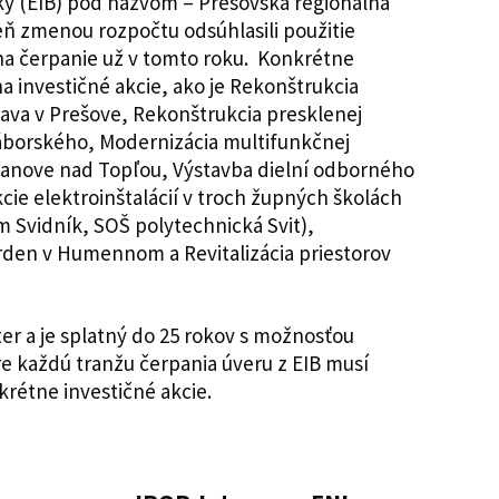
nky (EIB) pod názvom – Prešovská regionálna
veň zmenou rozpočtu odsúhlasili použitie
 na čerpanie už v tomto roku. Konkrétne
na investičné akcie, ako je Rekonštrukcia
lava v Prešove, Rekonštrukcia presklenej
Záborského, Modernizácia multifunkčnej
ranove nad Topľou, Výstavba dielní odborného
ie elektroinštalácií v troch župných školách
 Svidník, SOŠ polytechnická Svit),
rden v Humennom a Revitalizácia priestorov
SK.
er a je splatný do 25 rokov s možnosťou
Pre každú tranžu čerpania úveru z EIB musí
krétne investičné akcie.