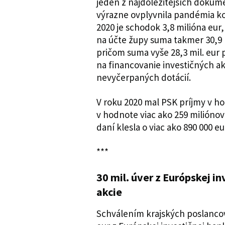
jeden z najdôležitejších dokum
výrazne ovplyvnila pandémia k
2020 je schodok 3,8 milióna eur, 
na účte župy suma takmer 30,9 mi
pričom suma vyše 28,3 mil. eur
na financovanie investičných akc
nevyčerpaných dotácií.
V roku 2020 mal PSK príjmy v h
v hodnote viac ako 259 milióno
daní klesla o viac ako 890 000 eu
***
30 mil. úver z Európskej i
akcie
Schválením krajských poslancov