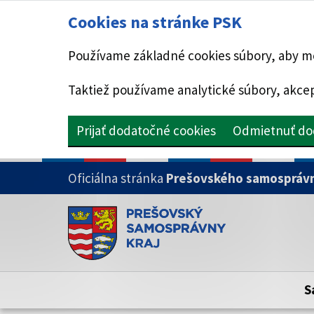
Cookies na stránke PSK
Používame základné cookies súbory, aby mo
Taktiež používame analytické súbory, akcep
Prijať dodatočné cookies
Odmietnuť do
PRESKOČIŤ NA HLAVNÝ OBSAH
Oficiálna stránka
Prešovského samosprávn
Doména psk.sk je oficiálna
Toto je oficiálna webová stránka Prešovsk
Oficiálne stránky využívajú doménu psk.sk.
S