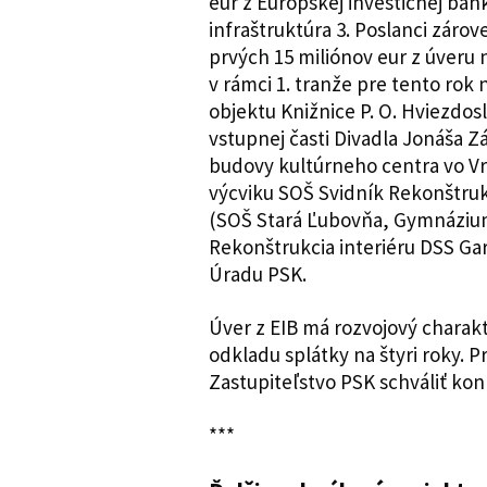
eur z Európskej investičnej ba
infraštruktúra 3. Poslanci záro
prvých 15 miliónov eur z úveru
v rámci 1. tranže pre tento rok 
objektu Knižnice P. O. Hviezdos
vstupnej časti Divadla Jonáša 
budovy kultúrneho centra vo V
výcviku SOŠ Svidník Rekonštrukc
(SOŠ Stará Ľubovňa, Gymnázium
Rekonštrukcia interiéru DSS Ga
Úradu P
Úver z EIB má rozvojový charakt
odkladu splátky na štyri roky. 
Zastupiteľstvo PSK schváliť kon
***