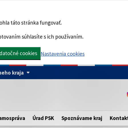
hla táto stránka fungovať.
tovaním súhlasíte s ich používaním.
datočné cookies
Nastavenia cookies
eho kraja
Táto stránka je zabezpe
Buďte pozorní a vždy sa ui
ého samosprávneho kraja.
zabezpečenú webovú strá
https:// pred názvom dom
amospráva
Úrad PSK
Spoznávame kraj
Kontak