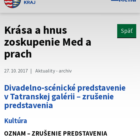
Toto je oficiálna webová stránka Prešovského
samosprávneho kraja. Oficiálne stránky využívajú doménu
psk.sk.
Krása a hnus
Späť
Táto stránka je zabezpečená
zoskupenie Med a
prach
Buďte pozorní a vždy sa uistite, že zdieľate informácie iba
cez zabezpečenú webovú stránku. Zabezpečená stránka
vždy začína https:// pred názvom domény webového sídla.
27. 10. 2017
Aktuality - archiv
Divadelno-scénické predstavenie
v Tatranskej galérii – zrušenie
predstavenia
Kultúra
OZNAM – ZRUŠENIE PREDSTAVENIA