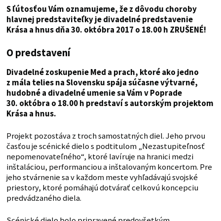
S ľútosťou Vám oznamujeme, že z dôvodu choroby
hlavnej predstaviteľky je divadelné predstavenie
Krása a hnus dňa 30. októbra 2017 o 18.00 h ZRUŠENÉ!
O predstavení
Divadelné zoskupenie Med a prach, ktoré ako jedno
z mála telies na Slovensku spája súčasne výtvarné,
hudobné a divadelné umenie sa Vám v Poprade
30. októbra o 18.00 h predstaví s autorským projektom
Krása a hnus.
Projekt pozostáva z troch samostatných diel. Jeho prvou
časťou je scénické dielo s podtitulom „Nezastupiteľnosť
nepomenovateľného“, ktoré lavíruje na hranici medzi
inštaláciou, performanciou a inštalovaným koncertom. Pre
jeho stvárnenie sa v každom meste vyhľadávajú svojské
priestory, ktoré pomáhajú dotvárať celkovú koncepciu
predvádzaného diela.
Scénické dielo bolo pripravené predovšetkým