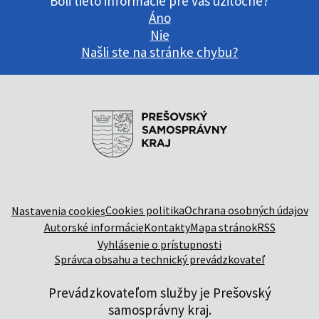
Boli tieto informácie pre vás užitočné?
Áno
Nie
Našli ste na stránke chybu?
Cookies politika
Ochrana osobných údajov
Nastavenia cookies
Autorské informácie
Kontakty
Mapa stránok
RSS
Vyhlásenie o prístupnosti
Správca obsahu a technický prevádzkovateľ
Prevádzkovateľom služby je Prešovský
samosprávny kraj.