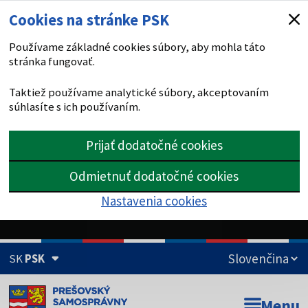
Cookies na stránke PSK
Používame základné cookies súbory, aby mohla táto
stránka fungovať.
Taktiež používame analytické súbory, akceptovaním
súhlasíte s ich používaním.
Prijať dodatočné cookies
Odmietnuť dodatočné cookies
Nastavenia cookies
SK
PSK
Doména psk.sk je oficiálna
Menu