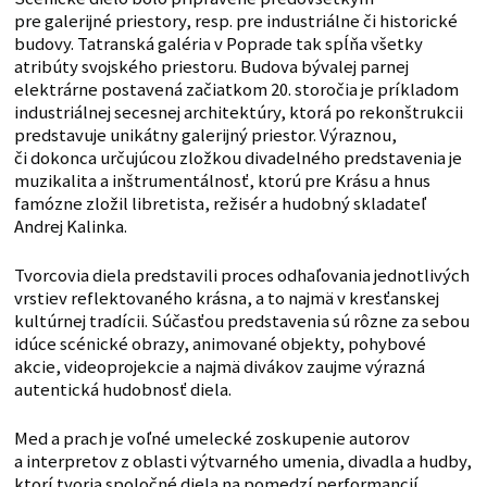
pre galerijné priestory, resp. pre industriálne či historické
budovy. Tatranská galéria v Poprade tak spĺňa všetky
atribúty svojského priestoru. Budova bývalej parnej
elektrárne postavená začiatkom 20. storočia je príkladom
industriálnej secesnej architektúry, ktorá po rekonštrukcii
predstavuje unikátny galerijný priestor. Výraznou,
či dokonca určujúcou zložkou divadelného predstavenia je
muzikalita a inštrumentálnosť, ktorú pre Krásu a hnus
famózne zložil libretista, režisér a hudobný skladateľ
Andrej Kalinka.
Tvorcovia diela predstavili proces odhaľovania jednotlivých
vrstiev reflektovaného krásna, a to najmä v kresťanskej
kultúrnej tradícii. Súčasťou predstavenia sú rôzne za sebou
idúce scénické obrazy, animované objekty, pohybové
akcie, videoprojekcie a najmä divákov zaujme výrazná
autentická hudobnosť diela.
Med a prach je voľné umelecké zoskupenie autorov
a interpretov z oblasti výtvarného umenia, divadla a hudby,
ktorí tvoria spoločné diela na pomedzí performancií,