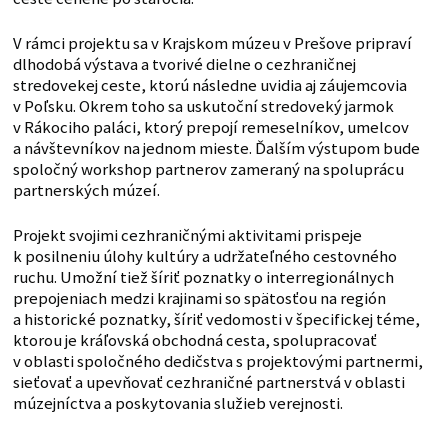
V rámci projektu sa v Krajskom múzeu v Prešove pripraví
dlhodobá výstava a tvorivé dielne o cezhraničnej
stredovekej ceste, ktorú následne uvidia aj záujemcovia
v Poľsku. Okrem toho sa uskutoční stredoveký jarmok
v Rákociho paláci, ktorý prepojí remeselníkov, umelcov
a návštevníkov na jednom mieste. Ďalším výstupom bude
spoločný workshop partnerov zameraný na spoluprácu
partnerských múzeí.
Projekt svojimi cezhraničnými aktivitami prispeje
k posilneniu úlohy kultúry a udržateľného cestovného
ruchu. Umožní tiež šíriť poznatky o interregionálnych
prepojeniach medzi krajinami so spätosťou na región
a historické poznatky, šíriť vedomosti v špecifickej téme,
ktorou je kráľovská obchodná cesta, spolupracovať
v oblasti spoločného dedičstva s projektovými partnermi,
sieťovať a upevňovať cezhraničné partnerstvá v oblasti
múzejníctva a poskytovania služieb verejnosti.