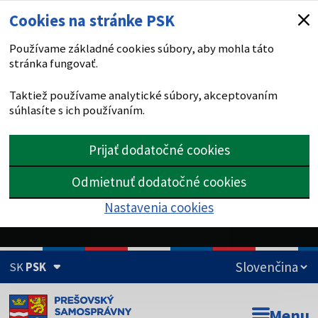
Cookies na stránke PSK
Používame základné cookies súbory, aby mohla táto
stránka fungovať.
Taktiež používame analytické súbory, akceptovaním
súhlasíte s ich používaním.
Prijať dodatočné cookies
Odmietnuť dodatočné cookies
Nastavenia cookies
SK
PSK
Doména psk.sk je oficiálna
Menu