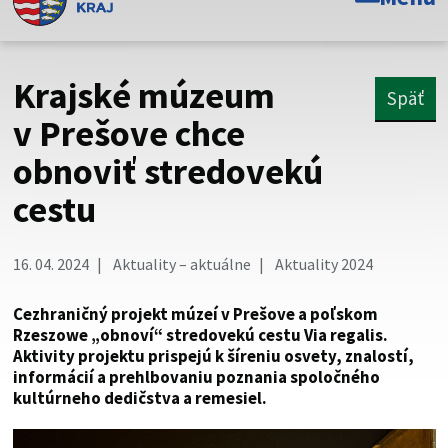
Toto je oficiálna webová stránka Prešovského
samosprávneho kraja. Oficiálne stránky využívajú doménu
psk.sk.
Krajské múzeum
Späť
Táto stránka je zabezpečená
v Prešove chce
obnoviť stredovekú
Buďte pozorní a vždy sa uistite, že zdieľate informácie iba
cez zabezpečenú webovú stránku. Zabezpečená stránka
cestu
vždy začína https:// pred názvom domény webového sídla.
16. 04. 2024
Aktuality – aktuálne
Aktuality 2024
Cezhraničný projekt múzeí v Prešove a poľskom
Rzeszowe „obnoví“ stredovekú cestu Via regalis.
Aktivity projektu prispejú k šíreniu osvety, znalostí,
informácií a prehlbovaniu poznania spoločného
kultúrneho dedičstva a remesiel.