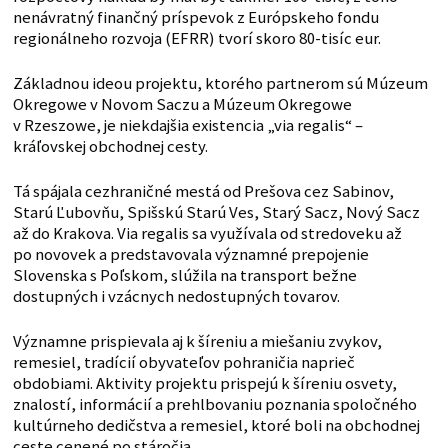
nenávratný finančný príspevok z Európskeho fondu
regionálneho rozvoja (EFRR) tvorí skoro 80-tisíc eur.
Základnou ideou projektu, ktorého partnerom sú Múzeum
Okregowe v Novom Saczu a Múzeum Okregowe
v Rzeszowe, je niekdajšia existencia „via regalis“ –
kráľovskej obchodnej cesty.
Tá spájala cezhraničné mestá od Prešova cez Sabinov,
Starú Ľubovňu, Spišskú Starú Ves, Starý Sacz, Nový Sacz
až do Krakova. Via regalis sa využívala od stredoveku až
po novovek a predstavovala významné prepojenie
Slovenska s Poľskom, slúžila na transport bežne
dostupných i vzácnych nedostupných tovarov.
Významne prispievala aj k šíreniu a miešaniu zvykov,
remesiel, tradícií obyvateľov pohraničia naprieč
obdobiami. Aktivity projektu prispejú k šíreniu osvety,
znalostí, informácií a prehlbovaniu poznania spoločného
kultúrneho dedičstva a remesiel, ktoré boli na obchodnej
ceste cenené po stáročia.