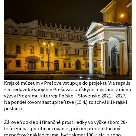
Krajské múzeum v Prešove vstupuje do projektu Via regalis
– Stredoveké spojenie Prešova s poľskými mestami v rámci
výzvy Programu Interreg Poľsko – Slovensko 2021 – 2027.
Na pondelkovom zastupiteľstve (15.4.) to schválili krajskí
poslanci.
Zároveň odklepli finančné prostriedky vo výške skoro 20-
tisíc eur na spolufinancovanie, pričom predpokladaný
rozpočtový náklad by mal byť takmer 100-tisíc, z toho