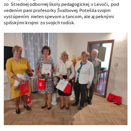
zo Strednej odbornej školy pedagogickej v Levoči, pod
vedením pani profesorky Švalbovej. Potešila svojim
vystúpením nielen spevom a tancom, ale aj peknými
spišskými krojmi zo svojich rodísk.