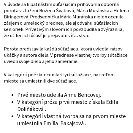
V úvode sa k pätnástim súťažiacim prihovorila odborná
porota v zložení Božena Švabová, Mária Muránska a Helena
Biringerová. Predsedníčka Mária Muránska nielen ocenila
záujem o umelecký prednes, ale aj odvahu súťažiacich
senioriek. Prívetivým slovom ich povzbudila a zvýraznila,
že už len ich účasť je prejavom víťazstva.
Porota predstavila každú súťažiacu, ktorá uviedla názov
ukážky a autora diela. V prednese vlastnej tvorby súťažiace
uviedli svoje dielo a jeho zameranie.
V kategórií poézia ocenila štyri súťažiace, na treťom
mieste sa umiestnili dve súťažiace.
Prvé miesto udelila Anne Bencovej.
V kategórií próza prvé miesto získala Edita
Doliňáková .
V kategórií vlastná tvorba sa na prvom mieste
umiestnila Emília Bakajsová .