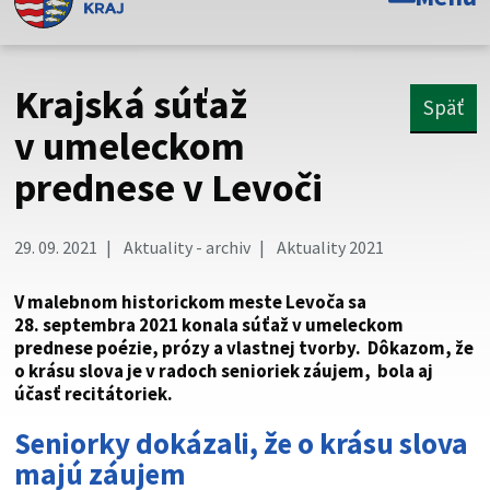
Toto je oficiálna webová stránka Prešovského
samosprávneho kraja. Oficiálne stránky využívajú doménu
psk.sk.
Krajská súťaž
Späť
Táto stránka je zabezpečená
v umeleckom
prednese v Levoči
Buďte pozorní a vždy sa uistite, že zdieľate informácie iba
cez zabezpečenú webovú stránku. Zabezpečená stránka
vždy začína https:// pred názvom domény webového sídla.
29. 09. 2021
Aktuality - archiv
Aktuality 2021
V malebnom historickom meste Levoča sa
28. septembra 2021 konala súťaž v umeleckom
prednese poézie, prózy a vlastnej tvorby. Dôkazom, že
o krásu slova je v radoch senioriek záujem, bola aj
účasť recitátoriek.
Seniorky dokázali, že o krásu slova
majú záujem