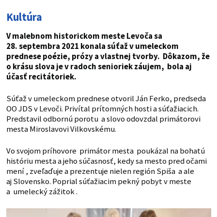
Kultúra
V malebnom historickom meste Levoča sa
28. septembra 2021 konala súťaž v umeleckom
prednese poézie, prózy a vlastnej tvorby. Dôkazom, že
o krásu slova je v radoch senioriek záujem, bola aj
účasť recitátoriek.
Súťaž v umeleckom prednese otvoril Ján Ferko, predseda
OO JDS v Levoči. Privítal prítomných hosti a súťažiacich.
Predstavil odbornú porotu a slovo odovzdal primátorovi
mesta Miroslavovi Vilkovskému.
Vo svojom príhovore primátor mesta poukázal na bohatú
históriu mesta a jeho súčasnosť, kedy sa mesto pred očami
mení , zveľaďuje a prezentuje nielen región Spiša a ale
aj Slovensko. Poprial súťažiacim pekný pobyt v meste
a umelecký zážitok .