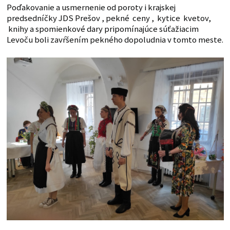
Poďakovanie a usmernenie od poroty i krajskej
predsedníčky JDS Prešov , pekné ceny , kytice kvetov,
knihy a spomienkové dary pripomínajúce súťažiacim
Levoču boli zavŕšením pekného dopoludnia v tomto meste.