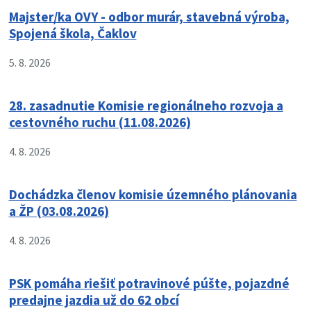
Majster/ka OVY - odbor murár, stavebná výroba,
Spojená škola, Čaklov
5. 8. 2026
28. zasadnutie Komisie regionálneho rozvoja a
cestovného ruchu (11.08.2026)
4. 8. 2026
Dochádzka členov komisie územného plánovania
a ŽP (03.08.2026)
4. 8. 2026
PSK pomáha riešiť potravinové púšte, pojazdné
predajne jazdia už do 62 obcí