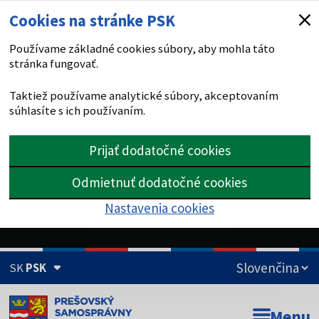
Cookies na stránke PSK
Používame základné cookies súbory, aby mohla táto
stránka fungovať.
Taktiež používame analytické súbory, akceptovaním
súhlasíte s ich používaním.
Prijať dodatočné cookies
Odmietnuť dodatočné cookies
Nastavenia cookies
SK
PSK
Doména psk.sk je oficiálna
Menu