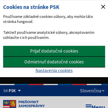
Cookies na stránke PSK
Používame základné cookies súbory, aby mohla táto
stránka fungovať.
Taktiež používame analytické súbory, akceptovaním
súhlasíte s ich používaním.
Prijať dodatočné cookies
Odmietnuť dodatočné cookies
Nastavenia cookies
SK
PSK
Doména psk.sk je oficiálna
Menu