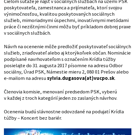
Cieľom súťaže je nájsť v sociálnych službách na území PSK
poskytovateľa, zamestnanca a prijímateľa, ktorí svojou
výnimočnosťou, kvalitou poskytovaných sociálnych
služieb, mimoriadnymi úspechmi, inovatívnymi metódami
práce či nezištnými činmi môžu byť príkladom dobrej praxe
v sociálnych službách.
Návrh na ocenenie môže predložiť poskytovateľ sociálnych
služieb, zriaďovateľ alebo aj ktorýkoľvek občan. Nominácie
podpísané navrhovateľom s označením Krídla túžby
posielajte do 31. augusta 2017 písomne na adresu Odbor
sociálny, Úrad PSK, Námestie mieru 2, 080 01 Prešov alebo
e-mailom na adresu
sylvia.dugasova(at)vucpo.sk
.
Členovia komisie, menovaní predsedom PSK, vyberú
v každej z troch kategórií jeden zo zaslaných návrhov.
Ocenenia budú slávnostne odovzdané na podujatí Krídla
túžby – Koncert bez bariér.