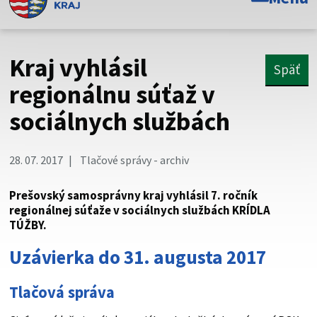
Toto je oficiálna webová stránka Prešovského
samosprávneho kraja. Oficiálne stránky využívajú doménu
psk.sk.
Kraj vyhlásil
Späť
Táto stránka je zabezpečená
regionálnu súťaž v
sociálnych službách
Buďte pozorní a vždy sa uistite, že zdieľate informácie iba
cez zabezpečenú webovú stránku. Zabezpečená stránka
vždy začína https:// pred názvom domény webového sídla.
28. 07. 2017
Tlačové správy - archiv
Prešovský samosprávny kraj vyhlásil 7. ročník
regionálnej súťaže v sociálnych službách KRÍDLA
TÚŽBY.
Uzávierka do 31. augusta 2017
Tlačová správa