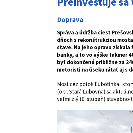
Preinvestuje sa 
Doprava
Správa a údržba ciest Prešov
dňoch s rekonštrukciou mosta 
stave. Na jeho opravu získala 
banky, a to vo výške takmer 46
byť dokončená približne za 24
motoristi na úseku rátať aj s
Most cez potok Ľubotinka, ktorý
(okr. Stará Ľubovňa) sa aktuálne
veľmi zlý (6. stupeň) stavebno-