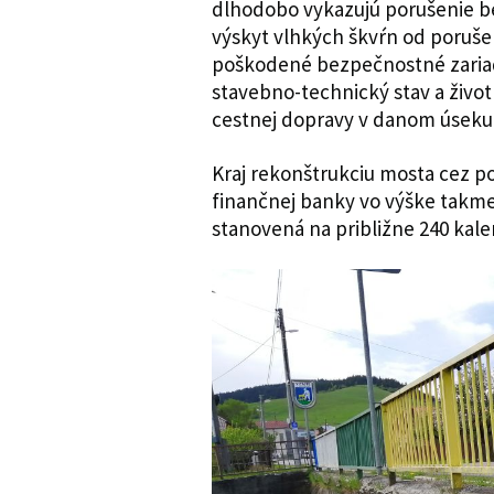
dlhodobo vykazujú porušenie b
výskyt vlhkých škvŕn od porušen
poškodené bezpečnostné zariade
stavebno-technický stav a život
cestnej dopravy v danom úseku 
Kraj rekonštrukciu mosta cez p
finančnej banky vo výške takmer 
stanovená na približne 240 kal