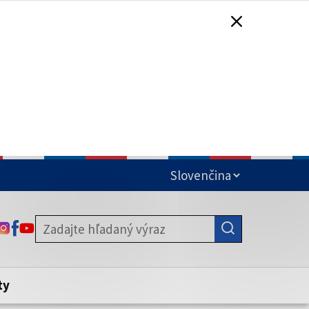
čená
ODKAZ SA OTVORÍ NA NOVEJ KARTE
ODKAZ SA OTVORÍ NA NOVEJ KARTE
ODKAZ SA OTVORÍ NA NOVEJ KARTE
stite, že zdieľate informácie iba cez
nku. Zabezpečená stránka vždy začína
ény webového sídla.
ty