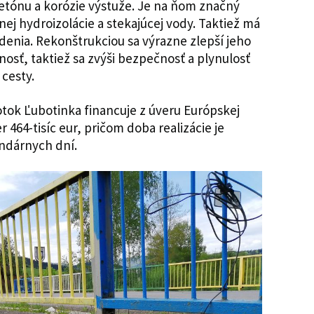
etónu a korózie výstuže. Je na ňom značný
ej hydroizolácie a stekajúcej vody. Taktiež má
nia. Rekonštrukciou sa výrazne zlepší jeho
nosť, taktiež sa zvýši bezpečnosť a plynulosť
cesty.
otok Ľubotinka financuje z úveru Európskej
464-tisíc eur, pričom doba realizácie je
endárnych dní.