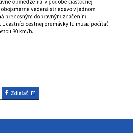
pravné obmedzenia v podobe čiastočnej
je obojsmerne vedená striedavo v jednom
aná prenosným dopravným značením
e. Účastníci cestnej premávky tu musia počítať
osťou 30 km/h.
Zdieľať