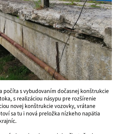
a počíta s vybudovaním dočasnej konštrukcie
toka, s realizáciou násypu pre rozšírenie
ciou novej konštrukcie vozovky, vrátane
toví sa tu i nová preložka nízkeho napätia
rajníc.