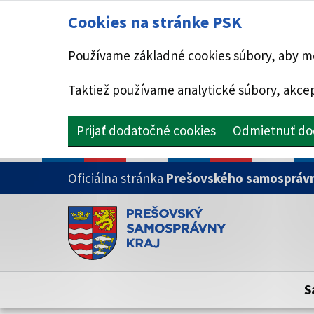
Cookies na stránke PSK
Používame základné cookies súbory, aby mo
Taktiež používame analytické súbory, akcep
Prijať dodatočné cookies
Odmietnuť do
PRESKOČIŤ NA HLAVNÝ OBSAH
Oficiálna stránka
Prešovského samosprávn
Doména psk.sk je oficiálna
Toto je oficiálna webová stránka Prešovsk
Oficiálne stránky využívajú doménu psk.sk.
S