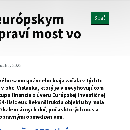
 európskym
Späť
praví most vo
uality 2022
ského samosprávneho kraja začala v týchto
v obci Vislanka, ktorý je v nevyhovujúcom
župa financie z úveru Európskej investičnej
4-tisíc eur. Rekonštrukcia objektu by mala
0 kalendárnych dní, počas ktorých musia
 dopravnými obmedzeniami.