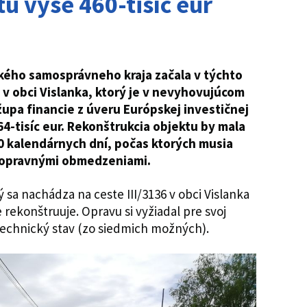
tu vyše 460-tisíc eur
ského samosprávneho kraja začala v týchto
v obci Vislanka, ktorý je v nevyhovujúcom
župa financie z úveru Európskej investičnej
4-tisíc eur. Rekonštrukcia objektu by mala
0 kalendárnych dní, počas ktorých musia
 dopravnými obmedzeniami.
 sa nachádza na ceste III/3136 v obci Vislanka
 rekonštruuje. Opravu si vyžiadal pre svoj
technický stav (zo siedmich možných).