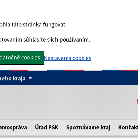
hla táto stránka fungovať.
tovaním súhlasíte s ich používaním.
datočné cookies
Nastavenia cookies
eho kraja
Táto stránka je zabezpe
Buďte pozorní a vždy sa ui
ého samosprávneho kraja.
zabezpečenú webovú strá
https:// pred názvom dom
amospráva
Úrad PSK
Spoznávame kraj
Kontak