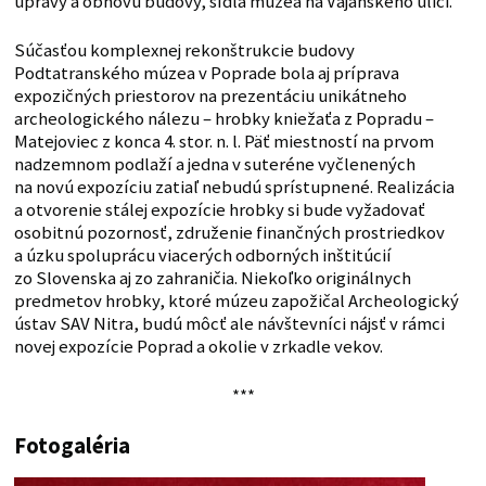
úpravy a obnovu budovy, sídla múzea na Vajanského ulici.
Súčasťou komplexnej rekonštrukcie budovy
Podtatranského múzea v Poprade bola aj príprava
expozičných priestorov na prezentáciu unikátneho
archeologického nálezu – hrobky kniežaťa z Popradu –
Matejoviec z konca 4. stor. n. l. Päť miestností na prvom
nadzemnom podlaží a jedna v suteréne vyčlenených
na novú expozíciu zatiaľ nebudú sprístupnené. Realizácia
a otvorenie stálej expozície hrobky si bude vyžadovať
osobitnú pozornosť, združenie finančných prostriedkov
a úzku spoluprácu viacerých odborných inštitúcií
zo Slovenska aj zo zahraničia. Niekoľko originálnych
predmetov hrobky, ktoré múzeu zapožičal Archeologický
ústav SAV Nitra, budú môcť ale návštevníci nájsť v rámci
novej expozície Poprad a okolie v zrkadle vekov.
***
Fotogaléria