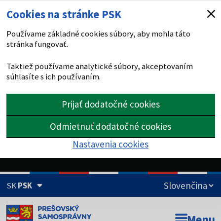
Cookies na stránke PSK
Používame základné cookies súbory, aby mohla táto
stránka fungovať.
Taktiež používame analytické súbory, akceptovaním
súhlasíte s ich používaním.
Prijať dodatočné cookies
Odmietnuť dodatočné cookies
Nastavenia cookies
SK
PSK
Doména psk.sk je oficiálna
Menu