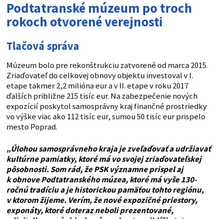
Podtatranské múzeum po troch
rokoch otvorené verejnosti
Tlačová správa
Múzeum bolo pre rekonštrukciu zatvorené od marca 2015.
Zriaďovateľ do celkovej obnovy objektu investoval v I.
etape takmer 2,2 milióna eur a v II. etape v roku 2017
ďalších približne 215 tisíc eur. Na zabezpečenie nových
expozícií poskytol samosprávny kraj finančné prostriedky
vo výške viac ako 112 tisíc eur, sumou 50 tisíc eur prispelo
mesto Poprad.
„Úlohou samosprávneho kraja je zveľaďovať a udržiavať
kultúrne pamiatky, ktoré má vo svojej zriaďovateľskej
pôsobnosti. Som rád, že PSK významne prispel aj
k obnove Podtatranského múzea, ktoré má vyše 130-
ročnú tradíciu a je historickou pamäťou tohto regiónu,
v ktorom žijeme. Verím, že nové expozičné priestory,
exponáty, ktoré doteraz neboli prezentované,