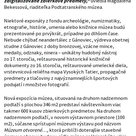
zdigitalizované zbierkové predmety,“
uviedla Magdaléna
Bekessová, riaditeľka Podtatranského múzea.
Niektoré exponáty z fondu archeológie, numizmatiky,
etnografie, histórie, umenia alebo knižnice múzea budú
prezentované po prvýkrát, prípadne po dlhšom čase.
Nebude chýbať neandertálec z Gánoviec, výdreva obetnej
studne z Gánoviec z doby bronzovej, vzácne mince,
medaily, odznaky, ninera – unikátny hudobný nástroj
zo 17. storočia, reštaurované historické knižničné
dokumenty zo 16. storočia, reštaurované umelecké diela,
vrstevnicová reliéfna mapa Vysokých Tatier, propagačné
predmety a tlačoviny z najvýznamnejších športových
podujatí i množstvo fotografií.
Nová expozícia múzea, situovaná na druhom nadzemnom
podlaží s plochou 346 m2 predstaví návštevníkom viac
takmer 600 kusov zbierkových predmetov. Na druhom
nadzemnom podlaží, v novom výstavnom priestore (100
m2), súčasne sprístupní múzeum výstavu pod názvom
Múzeum otvorené…
, ktorá priblíži doterajšie stavebné