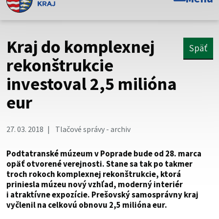
Toto je oficiálna webová stránka Prešovského
samosprávneho kraja. Oficiálne stránky využívajú doménu
psk.sk.
Kraj do komplexnej
Späť
Táto stránka je zabezpečená
rekonštrukcie
investoval 2,5 milióna
Buďte pozorní a vždy sa uistite, že zdieľate informácie iba
cez zabezpečenú webovú stránku. Zabezpečená stránka
eur
vždy začína https:// pred názvom domény webového sídla.
27. 03. 2018
Tlačové správy - archiv
Podtatranské múzeum v Poprade bude od 28. marca
opäť otvorené verejnosti. Stane sa tak po takmer
troch rokoch komplexnej rekonštrukcie, ktorá
priniesla múzeu nový vzhľad, moderný interiér
i atraktívne expozície. Prešovský samosprávny kraj
vyčlenil na celkovú obnovu 2,5 milióna eur.