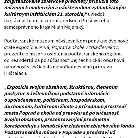
zdigitalizované zbierkové predmety priblížia toto
múzeum k moderným a návštevníkmi vyhľadávaným
kultúrnym inštitúciám 21. storočia,“
uviedol
na slávnostnom otvorení predseda Prešovského
samosprávneho kraja Milan Majerský.
Podtatranské múzeum návštevníkom ponúkne dve nové
stále expozície. Prvá,
Poprad a okolie v zrkadle vekov
,
prezentuje históriu osídlenia podtatranského regiónu
od neandertálca po súčasnosť. Jej technická i obsahová
náročnosť si vyžiadala niekoľkomesačnú prípravu
i inštaláciu.
„
Expozícia svojím obsahom, štruktúrou, členením
poskytne návštevníkovi podstatné informácie
o spoločenskom, politickom, hospodárskom,
duchovnom, kultúrnom živote a prírodnom prostredí
mesta Poprad a okolia od praveku až po súčasnosť.
Svojím obsahom, prezentovanými predmetmi
korešponduje s tematickým zložením zbierkového fondu
Podtatranského múzea v Poprade a predstaví už