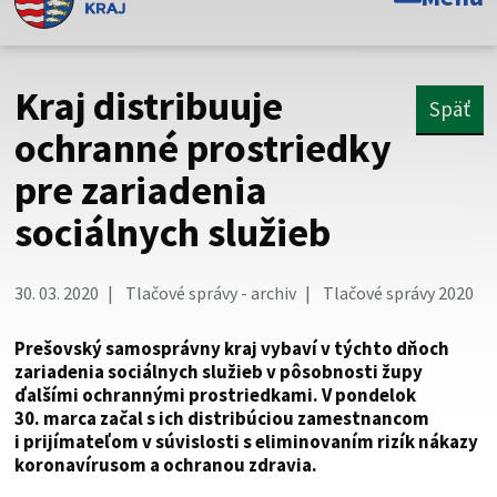
Toto je oficiálna webová stránka Prešovského
samosprávneho kraja. Oficiálne stránky využívajú doménu
psk.sk.
Kraj distribuuje
Späť
Táto stránka je zabezpečená
ochranné prostriedky
pre zariadenia
Buďte pozorní a vždy sa uistite, že zdieľate informácie iba
cez zabezpečenú webovú stránku. Zabezpečená stránka
sociálnych služieb
vždy začína https:// pred názvom domény webového sídla.
30. 03. 2020
Tlačové správy - archiv
Tlačové správy 2020
Prešovský samosprávny kraj vybaví v týchto dňoch
zariadenia sociálnych služieb v pôsobnosti župy
ďalšími ochrannými prostriedkami. V pondelok
30. marca začal s ich distribúciou zamestnancom
i prijímateľom v súvislosti s eliminovaním rizík nákazy
koronavírusom a ochranou zdravia.