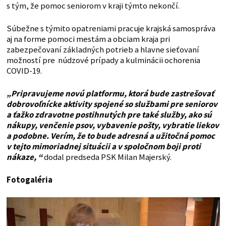
s tým, že pomoc seniorom v kraji týmto nekončí.
Súbežne s týmito opatreniami pracuje krajská samospráva
aj na forme pomoci mestám a obciam kraja pri
zabezpečovaní základných potrieb a hlavne sieťovaní
možností pre núdzové prípady a kulminácii ochorenia
COVID-19.
„Pripravujeme novú platformu, ktorá bude zastrešovať
dobrovoľnícke aktivity spojené so službami pre seniorov
a ťažko zdravotne postihnutých pre také služby, ako sú
nákupy, venčenie psov, vybavenie pošty, vybratie liekov
a podobne. Verím, že to bude adresná a užitočná pomoc
v tejto mimoriadnej situácii a v spoločnom boji proti
nákaze, “
dodal predseda PSK Milan Majerský.
Fotogaléria