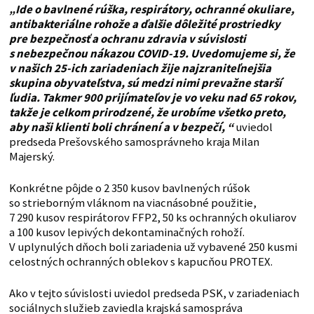
„Ide o bavlnené rúška, respirátory, ochranné okuliare,
antibakteriálne rohože a ďalšie dôležité prostriedky
pre bezpečnosť a ochranu zdravia v súvislosti
s nebezpečnou nákazou COVID-19. Uvedomujeme si, že
v našich 25-ich zariadeniach žije najzraniteľnejšia
skupina obyvateľstva, sú medzi nimi prevažne starší
ľudia. Takmer 900 prijímateľov je vo veku nad 65 rokov,
takže je celkom prirodzené, že urobíme všetko preto,
aby naši klienti boli chránení a v bezpečí, “
uviedol
predseda Prešovského samosprávneho kraja Milan
Majerský.
Konkrétne pôjde o 2 350 kusov bavlnených rúšok
so strieborným vláknom na viacnásobné použitie,
7 290 kusov respirátorov FFP2, 50 ks ochranných okuliarov
a 100 kusov lepivých dekontaminačných rohoží.
V uplynulých dňoch boli zariadenia už vybavené 250 kusmi
celostných ochranných oblekov s kapucňou PROTEX.
Ako v tejto súvislosti uviedol predseda PSK, v zariadeniach
sociálnych služieb zaviedla krajská samospráva