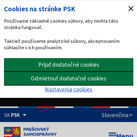
Cookies na stránke PSK
Používame základné cookies súbory, aby mohla táto
stránka fungovať.
Taktiež používame analytické súbory, akceptovaním
súhlasíte s ich používaním.
Prijať dodatočné cookies
Odmietnuť dodatočné cookies
Nastavenia cookies
SK
PSK
Doména psk.sk je oficiálna
Menu