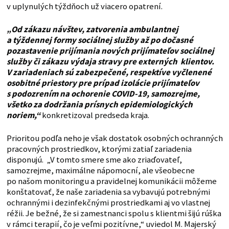
v uplynulých týždňoch už viacero opatrení.
„Od zákazu návštev, zatvorenia ambulantnej
a týždennej formy sociálnej služby až po dočasné
pozastavenie prijímania nových prijímateľov sociálnej
služby či zákazu výdaja stravy pre externých klientov.
V zariadeniach sú zabezpečené, respektíve vyčlenené
osobitné priestory pre prípad izolácie prijímateľov
s podozrením na ochorenie COVID-19, samozrejme,
všetko za dodržania prísnych epidemiologických
noriem,“
konkretizoval predseda kraja.
Prioritou podľa neho je však dostatok osobných ochranných
pracovných prostriedkov, ktorými zatiaľ zariadenia
disponujú. „V tomto smere sme ako zriaďovateľ,
samozrejme, maximálne nápomocní, ale všeobecne
po našom monitoringu a pravidelnej komunikácii môžeme
konštatovať, že naše zariadenia sa vybavujú potrebnými
ochrannými i dezinfekčnými prostriedkami aj vo vlastnej
réžii. Je bežné, že si zamestnanci spolu s klientmi šijú rúška
v rámci terapií, čo je veľmi pozitívne,“ uviedol M. Majerský