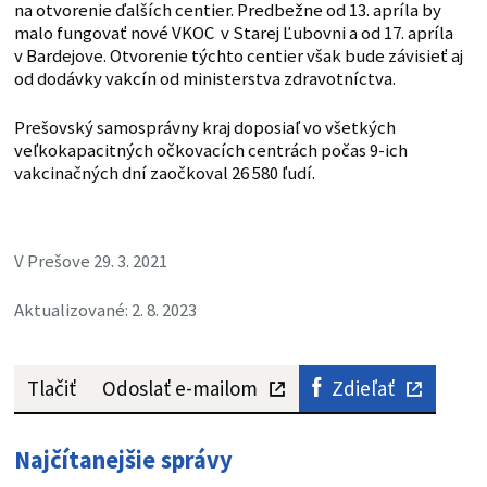
na otvorenie ďalších centier. Predbežne od 13. apríla by
malo fungovať nové VKOC v Starej Ľubovni a od 17. apríla
v Bardejove. Otvorenie týchto centier však bude závisieť aj
od dodávky vakcín od ministerstva zdravotníctva.
Prešovský samosprávny kraj doposiaľ vo všetkých
veľkokapacitných očkovacích centrách počas 9-ich
vakcinačných dní zaočkoval 26 580 ľudí.
V Prešove 29. 3. 2021
Aktualizované: 2. 8. 2023
Tlačiť
Odoslať e-mailom
Zdieľať
Najčítanejšie správy