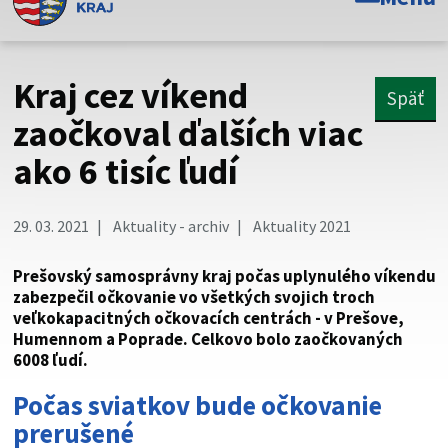
Toto je oficiálna webová stránka Prešovského
samosprávneho kraja. Oficiálne stránky využívajú doménu
psk.sk.
Kraj cez víkend
Späť
Táto stránka je zabezpečená
zaočkoval ďalších viac
ako 6 tisíc ľudí
Buďte pozorní a vždy sa uistite, že zdieľate informácie iba
cez zabezpečenú webovú stránku. Zabezpečená stránka
vždy začína https:// pred názvom domény webového sídla.
29. 03. 2021
Aktuality - archiv
Aktuality 2021
Prešovský samosprávny kraj počas uplynulého víkendu
zabezpečil očkovanie vo všetkých svojich troch
veľkokapacitných očkovacích centrách - v Prešove,
Humennom a Poprade. Celkovo bolo zaočkovaných
6008 ľudí.
Počas sviatkov bude očkovanie
prerušené