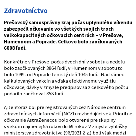
Zdravotníctvo
Prešovský samosprávny kraj počas uplynulého víkendu
zabezpečil očkovanie vo všetkých svojich troch
veľkokapacitných očkovacích centrách – v Prešove,
Humennom a Poprade. Celkovo bolo zaočkovaných
6008 ľudí.
Konkrétne v Prešove počas dvoch dní v sobotu a nedeľu
bolo zaočkovaných 3864 ľudí, v Humennom v sobotu to
bolo 1099 a v Poprade ten istý deň 1045 ľudí. Nad rámec
kalkulovaných vakcín a vďaka efektívnemu využitiu
očkovacej dávky v zmysle predpisov sa z celkového počtu
podarilo zaočkovať 858 ľudí.
Aj tentoraz bol pre registrovaných cez Národné centrum
zdravotníckych informácií (NCZI) rozhodujúci vek. Prioritne
očkovanie AstraZenecou bolo otvorené pre skupiny
s vekom najmenej 55 rokov do 69 rokov. V zmysle vyhlášky
ministerstva zdravotníctva (96/2021 Z.z.) boli však medzi