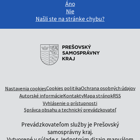
Áno
Nie
Našli ste na stránke chybu?
Cookies politika
Ochrana osobných údajov
Nastavenia cookies
Autorské informácie
Kontakty
Mapa stránok
RSS
Vyhlásenie o prístupnosti
Správca obsahu a technický prevádzkovateľ
Prevádzkovateľom služby je Prešovský
samosprávny kraj.
Vytvorené v súlade s
Jednotným dizajn manuálom