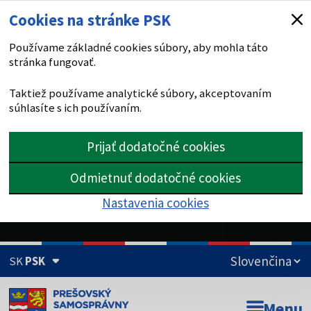
Cookies na stránke PSK
Používame základné cookies súbory, aby mohla táto
stránka fungovať.
Taktiež používame analytické súbory, akceptovaním
súhlasíte s ich používaním.
Prijať dodatočné cookies
Odmietnuť dodatočné cookies
Nastavenia cookies
SK
PSK
Doména psk.sk je oficiálna
Menu