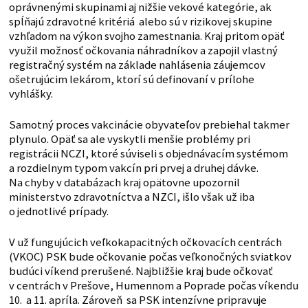
oprávnenými skupinami aj nižšie vekové kategórie, ak
spĺňajú zdravotné kritériá alebo sú v rizikovej skupine
vzhľadom na výkon svojho zamestnania. Kraj pritom opäť
využil možnosť očkovania náhradníkov a zapojil vlastný
registračný systém na základe nahlásenia záujemcov
ošetrujúcim lekárom, ktorí sú definovaní v prílohe
vyhlášky.
Samotný proces vakcinácie obyvateľov prebiehal takmer
plynulo. Opäť sa ale vyskytli menšie problémy pri
registrácii NCZI, ktoré súviseli s objednávacím systémom
a rozdielnym typom vakcín pri prvej a druhej dávke.
Na chyby v databázach kraj opätovne upozornil
ministerstvo zdravotníctva a NZCI, išlo však už iba
o jednotlivé prípady.
V už fungujúcich veľkokapacitných očkovacích centrách
(VKOC) PSK bude očkovanie počas veľkonočných sviatkov
budúci víkend prerušené. Najbližšie kraj bude očkovať
v centrách v Prešove, Humennom a Poprade počas víkendu
10. a 11. apríla. Zároveň sa PSK intenzívne pripravuje