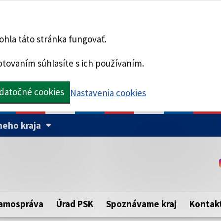
hla táto stránka fungovať.
tovaním súhlasíte s ich používaním.
datočné cookies
Nastavenia cookies
eho kraja
Táto stránka je zabezpe
Buďte pozorní a vždy sa ui
ého samosprávneho kraja.
zabezpečenú webovú strá
https:// pred názvom dom
amospráva
Úrad PSK
Spoznávame kraj
Kontak