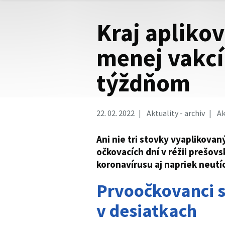
Kraj apliko
menej vakcí
týždňom
22. 02. 2022
Aktuality - archiv
Ak
Ani nie tri stovky vyaplikova
očkovacích dní v réžii prešovs
koronavírusu aj napriek neutí
Prvoočkovanci s
v desiatkach