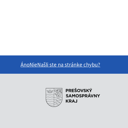
Áno
Nie
Našli ste na stránke chybu?