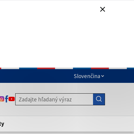
čená
ODKAZ SA OTVORÍ NA NOVEJ KARTE
ODKAZ SA OTVORÍ NA NOVEJ KARTE
ODKAZ SA OTVORÍ NA NOVEJ KARTE
stite, že zdieľate informácie iba cez
nku. Zabezpečená stránka vždy začína
ény webového sídla.
ty