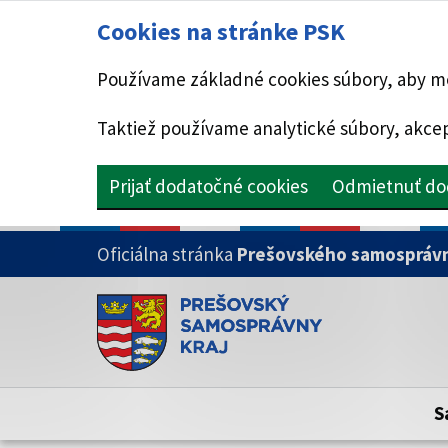
Cookies na stránke PSK
Používame základné cookies súbory, aby mo
Taktiež používame analytické súbory, akcep
Prijať dodatočné cookies
Odmietnuť do
PRESKOČIŤ NA HLAVNÝ OBSAH
Oficiálna stránka
Prešovského samosprávn
Doména psk.sk je oficiálna
Toto je oficiálna webová stránka Prešovsk
Oficiálne stránky využívajú doménu psk.sk.
S