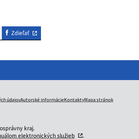
Zdieľať
ch údajov
Autorské informácie
Kontakty
Mapa stránok
správny kraj.
uálom elektronických služieb
.