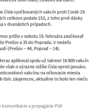
ie čísla vyočkovaných vakcín proti Covid-19.
ch celkovo podalo 153, z toho prvé dávky
 sa v dvanástich prípadoch.
v prišlo v sobotu 19. februára zaočkovať
do Prešov a 35 do Popradu. V nedeľu
ľudí (Prešov – 44, Poprad – 14).
oteraz aplikoval spolu už takmer 16 800 vakcín
de však o výrazne nižšie čísla oproti januáru.
roticovidovú vakcínu na očkovacie miesta
6-tisíc záujemcov, aktuálne to bolo len niečo
ie komunikácie a propagácie PSK