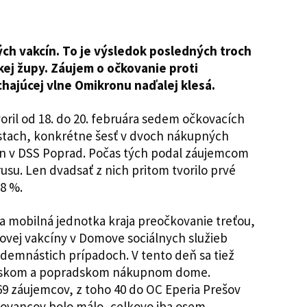
ných vakcín. To je výsledok posledných troch
kej župy. Záujem o očkovanie proti
chajúcej vlne Omikronu naďalej klesá.
oril od 18. do 20. februára sedem očkovacích
stach, konkrétne šesť v dvoch nákupných
n v DSS Poprad. Počas tých podal záujemcom
usu. Len dvadsať z nich pritom tvorilo prvé
 8 %.
ala mobilná jednotka kraja preočkovanie treťou,
ovej vakcíny v Domove sociálnych služieb
edemnástich prípadoch. V tento deň sa tiež
šovskom a popradskom nákupnom dome.
 69 záujemcov, z toho 40 do OC Eperia Prešov
ovancov bolo málo, celkovo iba osem.