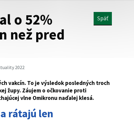
val o 52%
Späť
n než pred
tuality 2022
ných vakcín. To je výsledok posledných troch
kej župy. Záujem o očkovanie proti
chajúcej vlne Omikronu naďalej klesá.
a rátajú len