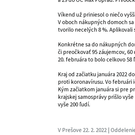
Víkend už priniesol o niečo vyšš
V oboch nákupných domoch sa i
tvorilo necelých 8 %. Aplikovali
Konkrétne sa do nákupných domo
či preočkovať 95 záujemcov, 60 
20. februára to bolo celkovo 58 
Kraj od začiatku januára 2022 d
proti koronavírusu. Vo februári i
Kým začiatkom januára si pre p
krajskej samosprávy prišlo vyše 
vyše 200 ľudí.
V Prešove 22. 2. 2022 | Oddelen