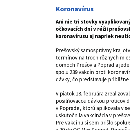
Koronavírus
Ani nie tri stovky vyaplikova
očkovacích dní v réžii prešovs
koronavírusu aj napriek neutí
Prešovský samosprávny kraj otv
termínov na troch rôznych mie
domoch Prešov a Poprad a jede
spolu 239 vakcín proti koronavír
dávky, čo predstavuje približne
V piatok 18. februára zrealizov
posilňovacou dávkou proticovid
v Poprade, ktorú aplikovala v s
uskutočnila vakcinácia v pre
Pre vakcínu si sem prišlo spolu
a 29 do OC Max Poprad. Prvoočk