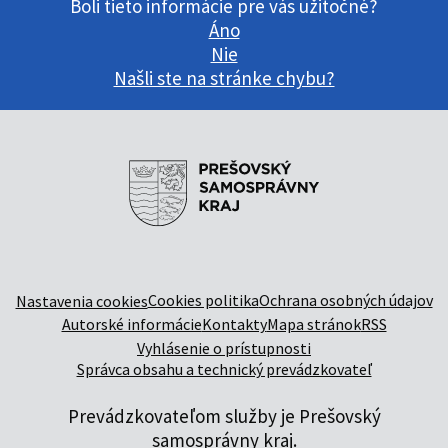
Boli tieto informácie pre vás užitočné?
Áno
Nie
Našli ste na stránke chybu?
Cookies politika
Ochrana osobných údajov
Nastavenia cookies
Autorské informácie
Kontakty
Mapa stránok
RSS
Vyhlásenie o prístupnosti
Správca obsahu a technický prevádzkovateľ
Prevádzkovateľom služby je Prešovský
samosprávny kraj.