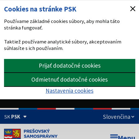
Cookies na stránke PSK
Používame základné cookies súbory, aby mohla táto
stránka fungovať.
Taktiež používame analytické súbory, akceptovaním
súhlasíte s ich používaním.
Prijať dodatočné cookies
Odmietnuť dodatočné cookies
Nastavenia cookies
SK
PSK
Doména psk.sk je oficiálna
Menu