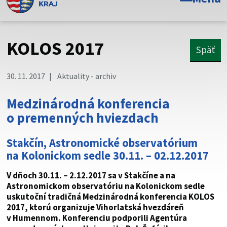
Toto je oficiálna webová stránka Prešovského
samosprávneho kraja. Oficiálne stránky využívajú doménu
psk.sk.
KOLOS 2017
Späť
Táto stránka je zabezpečená
30. 11. 2017
Aktuality - archiv
Buďte pozorní a vždy sa uistite, že zdieľate informácie iba
cez zabezpečenú webovú stránku. Zabezpečená stránka
Medzinárodná konferencia
vždy začína https:// pred názvom domény webového sídla.
o premenných hviezdach
Stakčín, Astronomické observatórium
na Kolonickom sedle 30.11. – 02.12.2017
V dňoch 30.11. – 2.12.2017 sa v Stakčíne a na
Astronomickom observatóriu na Kolonickom sedle
uskutoční tradičná Medzinárodná konferencia KOLOS
2017, ktorú organizuje Vihorlatská hvezdáreň
v Humennom. Konferenciu podporili Agentúra