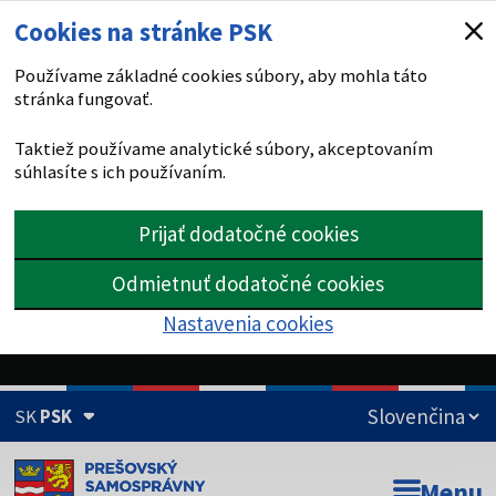
Cookies na stránke PSK
Používame základné cookies súbory, aby mohla táto
stránka fungovať.
Taktiež používame analytické súbory, akceptovaním
súhlasíte s ich používaním.
Prijať dodatočné cookies
Odmietnuť dodatočné cookies
Nastavenia cookies
SK
PSK
Doména psk.sk je oficiálna
Menu