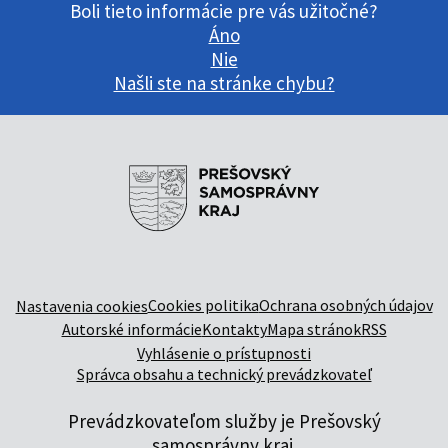
Boli tieto informácie pre vás užitočné?
Áno
Nie
Našli ste na stránke chybu?
Cookies politika
Ochrana osobných údajov
Nastavenia cookies
Autorské informácie
Kontakty
Mapa stránok
RSS
Vyhlásenie o prístupnosti
Správca obsahu a technický prevádzkovateľ
Prevádzkovateľom služby je Prešovský
samosprávny kraj.