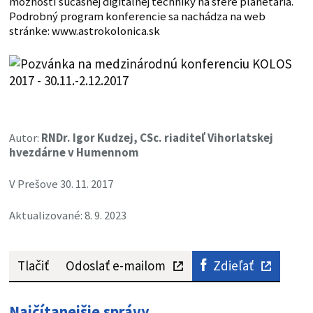
možností súčasnej digitálnej techniky na sfére planetária.
Podrobný program konferencie sa nachádza na web
stránke: www.astrokolonica.sk
Autor:
RNDr. Igor Kudzej, CSc. riaditeľ Vihorlatskej
hvezdárne v Humennom
V Prešove 30. 11. 2017
Aktualizované: 8. 9. 2023
Tlačiť
Odoslať e-mailom
Zdieľať
Najčítanejšie správy