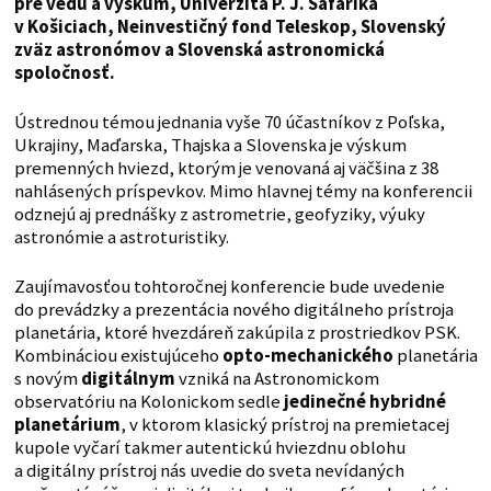
pre vedu a výskum, Univerzita P. J. Šafárika
v Košiciach, Neinvestičný fond Teleskop, Slovenský
zväz astronómov a Slovenská astronomická
spoločnosť.
Ústrednou témou jednania vyše 70 účastníkov z Poľska,
Ukrajiny, Maďarska, Thajska a Slovenska je výskum
premenných hviezd, ktorým je venovaná aj väčšina z 38
nahlásených príspevkov. Mimo hlavnej témy na konferencii
odznejú aj prednášky z astrometrie, geofyziky, výuky
astronómie a astroturistiky.
Zaujímavosťou tohtoročnej konferencie bude uvedenie
do prevádzky a prezentácia nového digitálneho prístroja
planetária, ktoré hvezdáreň zakúpila z prostriedkov PSK.
Kombináciou existujúceho
opto-mechanického
planetária
s novým
digitálnym
vzniká na Astronomickom
observatóriu na Kolonickom sedle
jedinečné hybridné
planetárium
, v ktorom klasický prístroj na premietacej
kupole vyčarí takmer autentickú hviezdnu oblohu
a digitálny prístroj nás uvedie do sveta nevídaných