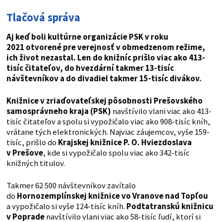
Tlačová správa
Aj keď boli kultúrne organizácie PSK v roku
2021 otvorené pre verejnosť v obmedzenom režime,
ich život nezastal. Len do knižníc prišlo viac ako 413-
tisíc čitateľov, do hvezdární takmer 13-tisíc
návštevníkov a do divadiel takmer 15-tisíc divákov.
Knižnice v zriaďovateľskej pôsobnosti Prešovského
samosprávneho kraja (PSK)
navštívilo vlani viac ako 413-
tisíc čitateľov a spolu si vypožičalo viac ako 908-tisíc kníh,
vrátane tých elektronických. Najviac záujemcov, vyše 159-
tisíc, prišlo do
Krajskej knižnice P. O. Hviezdoslava
v Prešove
, kde si vypožičalo spolu viac ako 342-tisíc
knižných titulov.
Takmer 62 500 návštevníkov zavítalo
do
Hornozemplínskej knižnice vo Vranove nad Topľou
a vypožičalo si vyše 124-tisíc kníh.
Podtatranskú knižnicu
v Poprade
navštívilo vlani viac ako 58-tisíc ľudí, ktorí si