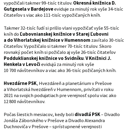
vypožičali takmer 99-tisíc titulov.
Okresná knižnica D.
Gutgesela v Bardejove
eviduje za minulý rok vyše 34-tisíc
čitateľov s viac ako 111-tisíc vypožičaných kníh.
Takmer 32-tisíc ľudí si prišlo vlani vypožičať vyše 55-tisíc
kníh do
Ľubovnianskej knižnice v Starej Ľubovni
a do Vihorlatskej knižnice v Humennom
zavítalo 30-tisíc
čitateľov. Vypožičalo si takmer 70-tisíc titulov. Skoro
rovnaký počet kníh si požičalo aj vyše 26-tisíc čitateľov
Podduklianskej knižnice vo Svidníku
.
V Knižnici J.
Henkela v Levoči
evidujú za minulý rok vyše
10 700 návštevníkov a viac ako 36-tisíc požičaných kníh.
Hvezdárne PSK
, Hvezdáreň a planetárium v Prešove
a Vihorlatská hvezdáreň v Humennom, privítali v roku
2021 na svojich podujatiach pre verejnosť spolu viac ako
12 800 návštevníkov.
Počas šiestich mesiacov, kedy boli
divadlá PSK
– Divadlo
Jonáša Záborského v Prešove a Divadlo Alexandra
Duchnoviča v Prešove – sprístupnené verejnosti