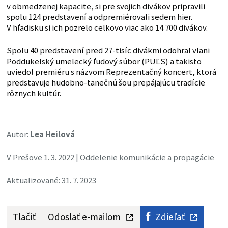
v obmedzenej kapacite, si pre svojich divákov pripravili
spolu 124 predstavení a odpremiérovali sedem hier.
V hľadisku si ich pozrelo celkovo viac ako 14 700 divákov.
Spolu 40 predstavení pred 27-tisíc divákmi odohral vlani
Poddukelský umelecký ľudový súbor (PUĽS) a takisto
uviedol premiéru s názvom Reprezentačný koncert, ktorá
predstavuje hudobno-tanečnú šou prepájajúcu tradície
rôznych kultúr.
Autor:
Lea Heilová
V Prešove 1. 3. 2022 | Oddelenie komunikácie a propagácie
Aktualizované: 31. 7. 2023
Tlačiť
Odoslať e-mailom
Zdieľať