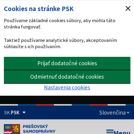
Cookies na stránke PSK
Používame základné cookies súbory, aby mohla táto
stránka fungovať.
Taktiež používame analytické súbory, akceptovaním
súhlasíte s ich používaním.
Prijať dodatočné cookies
Odmietnuť dodatočné cookies
Nastavenia cookies
SK
PSK
Doména psk.sk je oficiálna
Menu