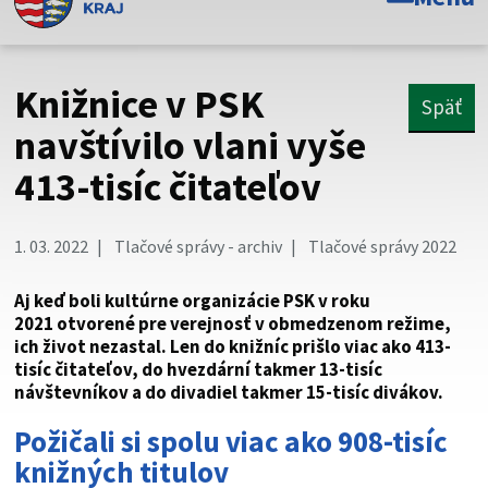
Toto je oficiálna webová stránka Prešovského
samosprávneho kraja. Oficiálne stránky využívajú doménu
psk.sk.
Knižnice v PSK
Späť
Táto stránka je zabezpečená
navštívilo vlani vyše
413-tisíc čitateľov
Buďte pozorní a vždy sa uistite, že zdieľate informácie iba
cez zabezpečenú webovú stránku. Zabezpečená stránka
vždy začína https:// pred názvom domény webového sídla.
1. 03. 2022
Tlačové správy - archiv
Tlačové správy 2022
Aj keď boli kultúrne organizácie PSK v roku
2021 otvorené pre verejnosť v obmedzenom režime,
ich život nezastal. Len do knižníc prišlo viac ako 413-
tisíc čitateľov, do hvezdární takmer 13-tisíc
návštevníkov a do divadiel takmer 15-tisíc divákov.
Požičali si spolu viac ako 908-tisíc
knižných titulov