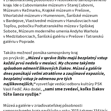
kraja. Ide o Ľubovnianske múzeum v Starej Ľubovni,
Múzeum v Kežmarku, Krajské múzeum v Prešove,
Vihorlatské múzeum v Humennom, Šarišské múzeum
v Bardejove, Vlastivedné múzeum v Hanušovciach nad
Topľou, pobočku Podtatranského múzea v Spišskej
Sobote, Múzeum moderného umenia Andyho Warhola
v Medzilaborciach, Šarišskú galériu v Prešove i Tatranskú
galériu v Poprade.
Takúto možnosť ponúka samosprávny kraj
po prvýkrát:
„Múzeá v správe štátu majú bezplatný vstup
každú prvú nedeľu v mesiaci. My chceme takýmto
spôsobom odmeniť šikovných žiakov. Múzeá a galérie
dnes ponúkajú veľmi atraktívne a zaujímavé expozície,
bezplatný vstup je odmenou pre tých
najšikovnejších,“
vysvetľuje vedúci odboru kultúry PSK
Vasil Fedič. Ako dodal,
„sami sme zvedaví, koľko žiakov
túto šancu využije.“
Múzeá a galérie v zriaďovateľskej pôsobnosti
samosprávneho kraja navštívilo v roku 2015 takmer 334 tisíc