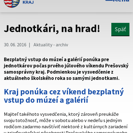
Toto je oficiálna webová stránka Prešovského
samosprávneho kraja. Oficiálne stránky využívajú doménu
psk.sk.
Jednotkári, na hrad!
Späť
Táto stránka je zabezpečená
30. 06. 2016
Aktuality - archiv
Buďte pozorní a vždy sa uistite, že zdieľate informácie iba
cez zabezpečenú webovú stránku. Zabezpečená stránka
Bezplatný vstup do múzeí a galérií ponúka pre
vždy začína https:// pred názvom domény webového sídla.
jednotkárov počas prvého júlového víkendu Prešovský
samosprávny kraj. Podmienkou je vysvedčenie z
aktuálneho školského roka so samými jednotkami.
Kraj ponúka cez víkend bezplatný
vstup do múzeí a galérií
Majiteľ takéhoto vysvedčenia, ktorý zároveň preukáže
svoju totožnosť, môže v sobotu alebo v nedeľu s jedným
rodičom zadarmo navštíviť niektoré z kultúrnych zariadení
v zriaďovateľskej pôsobnosti Prešovského samosprávneho