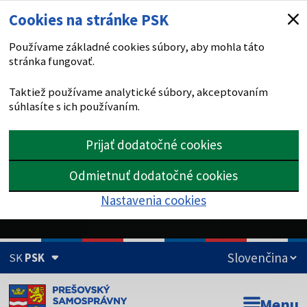
Cookies na stránke PSK
Používame základné cookies súbory, aby mohla táto
stránka fungovať.
Taktiež používame analytické súbory, akceptovaním
súhlasíte s ich používaním.
Prijať dodatočné cookies
Odmietnuť dodatočné cookies
Nastavenia cookies
SK
PSK
Doména psk.sk je oficiálna
Menu