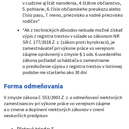
v cudzine aj štát narodenia, 4. štátne občianstvo,
5. pohlavie, 6. číslo občianskeho preukazu alebo
číslo pasu, 7. meno, priezvisko a rodné priezvisko
rodičov*
*Ak z technických dôvodov nebude možné získať
výpis z registra trestov v súlade so zákonom NR
SR č. 177/2018 Z. z. (zákon proti byrokracii), je
zamestnávateľ pri výkone práce vo verejnom
záujme oprávnený v zmysle § 1 ods. 6 uvedeného
zákona požiadať uchádzača o zamestnanie
o predloženie výpisu z registra trestov v listinnej
podobe nie staršieho ako 30 dní
Forma odmeňovania
V zmysle zákona č. 553/2003 Z. z. o odmeňovaní niektorých
zamestnancov pri výkone práce vo verejnom záujme
a o zmene a doplnení niektorých zákonov v znení
neskorších predpisov