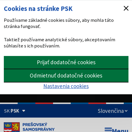
Cookies na stránke PSK
Používame základné cookies súbory, aby mohla táto
stránka fungovať.
Taktiež používame analytické súbory, akceptovaním
súhlasíte s ich používaním.
Prijať dodatočné cookies
Odmietnuť dodatočné cookies
Nastavenia cookies
SK
PSK
Doména psk.sk je oficiálna
Menu