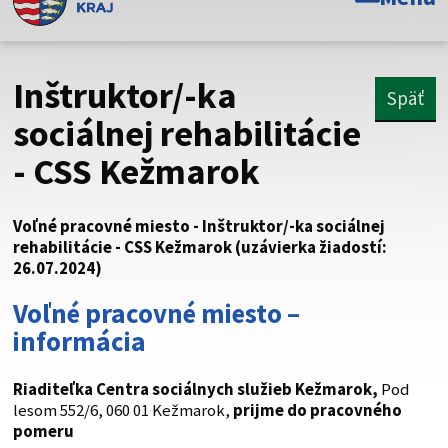
Toto je oficiálna webová stránka Prešovského
samosprávneho kraja. Oficiálne stránky využívajú doménu
psk.sk.
Inštruktor/-ka
Späť
Táto stránka je zabezpečená
sociálnej rehabilitácie
- CSS Kežmarok
Buďte pozorní a vždy sa uistite, že zdieľate informácie iba
cez zabezpečenú webovú stránku. Zabezpečená stránka
vždy začína https:// pred názvom domény webového sídla.
Voľné pracovné miesto - Inštruktor/-ka sociálnej
rehabilitácie - CSS Kežmarok (uzávierka žiadostí:
26.07.2024)
Voľné pracovné miesto –
informácia
Riaditeľka Centra sociálnych služieb Kežmarok
,
Pod
lesom 552/6, 060 01 Kežmarok,
prijme do pracovného
pomeru