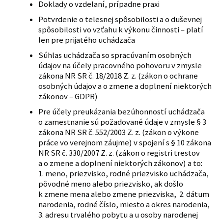
Doklady o vzdelaní, prípadne praxi
Potvrdenie o telesnej spôsobilosti a o duševnej
spôsobilosti vo vzťahu k výkonu činnosti – platí
len pre prijatého uchádzača
Súhlas uchádzača so spracúvaním osobných
údajov na účely pracovného pohovoru v zmysle
zákona NR SR č. 18/2018 Z. z. (zákon o ochrane
osobných údajov a o zmene a doplnení niektorých
zákonov – GDPR)
Pre účely preukázania bezúhonností uchádzača
o zamestnanie sú požadované údaje v zmysle § 3
zákona NR SR č. 552/2003 Z. z. (zákon o výkone
práce vo verejnom záujme) v spojení s § 10 zákona
NR SR č. 330/2007 Z. z. (zákon o registri trestov
a o zmene a doplnení niektorých zákonov) a to:
1. meno, priezvisko, rodné priezvisko uchádzača,
pôvodné meno alebo priezvisko, ak došlo
k zmene mena alebo zmene priezviska, 2. dátum
narodenia, rodné číslo, miesto a okres narodenia,
3. adresu trvalého pobytu a u osoby narodenej