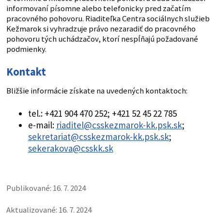
informovaní písomne alebo telefonicky pred začatím
pracovného pohovoru. Riaditeľka Centra sociálnych služieb
Kežmarok si vyhradzuje právo nezaradiť do pracovného
pohovoru tých uchádzačov, ktorí nespĺňajú požadované
podmienky.
Kontakt
Bližšie informácie získate na uvedených kontaktoch:
tel.: +421 904 470 252; +421 52 45 22 785
e-mail:
riaditel@csskezmarok-kk.psk.sk
;
sekretariat@csskezmarok-kk.psk.sk
;
sekerakova@csskk.sk
Publikované: 16. 7. 2024
Aktualizované: 16. 7. 2024