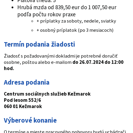
Platová trieda: 5
Hrubá mzda od 839,50 eur do 1 007,50 eur
podľa počtu rokov praxe
+ príplatky za soboty, nedele, sviatky
+ osobný príplatok (po 3 mesiacoch)
Termín podania žiadosti
Žiadosť s požadovanými dokladmi je potrebné doručiť
osobne, poštou alebo e-mailom
do 26.07.2024 do 12:00
hod.
Adresa podania
Centrum sociálnych služieb Kežmarok
Pod lesom 552/6
060 01 Kežmarok
Výberové konanie
O termíne a mieste pracovného pohovoru budú uchádzači