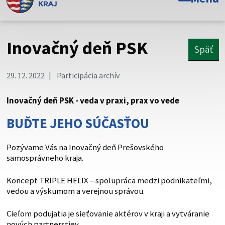
Toto je oficiálna webová stránka Prešovského
samosprávneho kraja. Oficiálne stránky využívajú doménu
psk.sk.
Inovačný deň PSK
Späť
Táto stránka je zabezpečená
29. 12. 2022
Participácia archív
Buďte pozorní a vždy sa uistite, že zdieľate informácie iba
cez zabezpečenú webovú stránku. Zabezpečená stránka
Inovačný deň PSK - veda v praxi, prax vo vede
vždy začína https:// pred názvom domény webového sídla.
BUĎTE JEHO SÚČASŤOU
Pozývame Vás na Inovačný deň Prešovského
samosprávneho kraja.
Koncept TRIPLE HELIX – spolupráca medzi podnikateľmi,
vedou a výskumom a verejnou správou.
Cieľom podujatia je sieťovanie aktérov v kraji a vytváranie
nových partnerstiev.