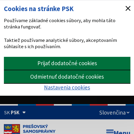
Cookies na stránke PSK
Používame základné cookies súbory, aby mohla táto
stránka fungovať.
Taktiež používame analytické súbory, akceptovaním
súhlasíte s ich používaním.
Prijať dodatočné cookies
Odmietnuť dodatočné cookies
Nastavenia cookies
SK
PSK
Doména psk.sk je oficiálna
Menu